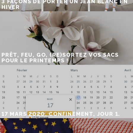
3 FAÇONS DE PORTER UN JEAN BLANC EN
HIVER
PRÊT, FEU, GO, (RE)SORTEZ VOS SACS
POUR LE PRINTEMPS !
17 MARS 2020. CONFINEMENT, JOUR 1.