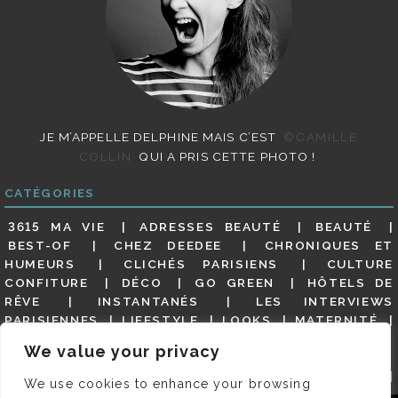
JE M’APPELLE DELPHINE MAIS C’EST
©CAMILLE
COLLIN
QUI A PRIS CETTE PHOTO !
CATÉGORIES
3615 MA VIE
ADRESSES BEAUTÉ
BEAUTÉ
BEST-OF
CHEZ DEEDEE
CHRONIQUES ET
HUMEURS
CLICHÉS PARISIENS
CULTURE
CONFITURE
DÉCO
GO GREEN
HÔTELS DE
RÊVE
INSTANTANÉS
LES INTERVIEWS
PARISIENNES
LIFESTYLE
LOOKS
MATERNITÉ
MES ADRESSES
MODE
NON CLASSÉ
OLDIES
We value your privacy
(BUT GOODIES)
PAR ICI LE MAGOT !
PARIS CITY-
GUIDE
PARIS EN PHOTOS
RESTAURANTS
We use cookies to enhance your browsing
REVUE DE PRESSE DÉTAILLÉE, SIOU PLAIT
SALONS