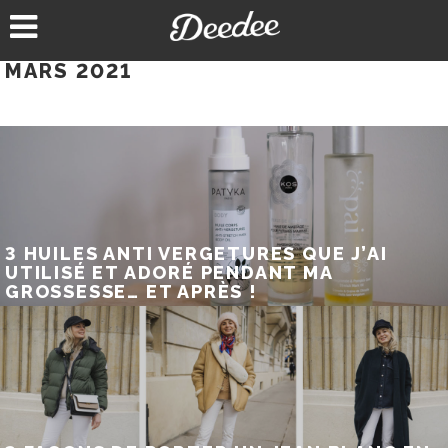
Aller
au
contenu
MARS 2021
3 HUILES ANTI VERGETURES QUE J’AI
UTILISÉ ET ADORÉ PENDANT MA
GROSSESSE… ET APRÈS !