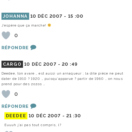
JOHANNA
10 DÉC 2007 -
15 :00
J’espère que ça marche!
0
RÉPONDRE
CARGO
10 DÉC 2007 -
20 :49
Deedee, ton avare … est aussi un arnaqueur ; la dite pièce ne peut
dater de 1910 ? 1920 … puisqu’apparue ? partir de 1960 … on nous
prend pour des zozos …
0
RÉPONDRE
DEEDEE
10 DÉC 2007 -
21 :30
Euuuh j’ai pas tout compris, l?