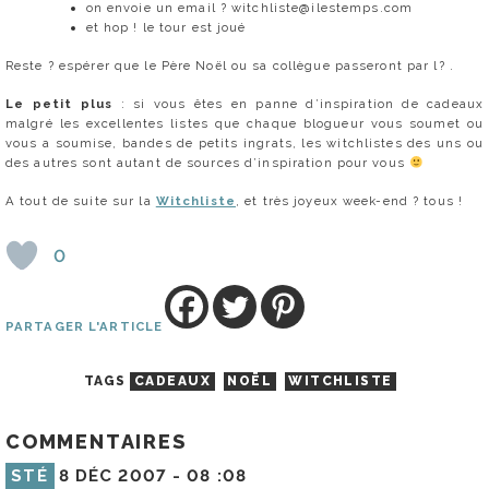
on envoie un email ? witchliste@ilestemps.com
et hop ! le tour est joué
Reste ? espérer que le Père Noël ou sa collègue passeront par l? .
Le petit plus
: si vous êtes en panne d’inspiration de cadeaux
malgré les excellentes listes que chaque blogueur vous soumet ou
vous a soumise, bandes de petits ingrats, les witchlistes des uns ou
des autres sont autant de sources d’inspiration pour vous
A tout de suite sur la
Witchliste
, et très joyeux week-end ? tous !
0
PARTAGER L'ARTICLE
TAGS
CADEAUX
NOËL
WITCHLISTE
COMMENTAIRES
STÉ
8 DÉC 2007 -
08 :08