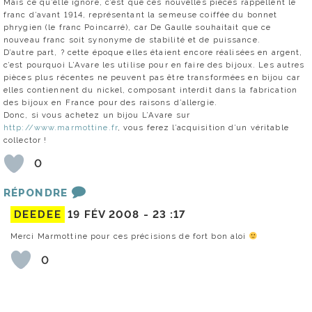
Mais ce qu’elle ignore, c’est que ces nouvelles pièces rappellent le
franc d’avant 1914, représentant la semeuse coiffée du bonnet
phrygien (le franc Poincarré), car De Gaulle souhaitait que ce
nouveau franc soit synonyme de stabilité et de puissance.
D’autre part, ? cette époque elles étaient encore réalisées en argent,
c’est pourquoi L’Avare les utilise pour en faire des bijoux. Les autres
pièces plus récentes ne peuvent pas être transformées en bijou car
elles contiennent du nickel, composant interdit dans la fabrication
des bijoux en France pour des raisons d’allergie.
Donc, si vous achetez un bijou L’Avare sur
http://www.marmottine.fr
, vous ferez l’acquisition d’un véritable
collector !
0
RÉPONDRE
DEEDEE
19 FÉV 2008 -
23 :17
Merci Marmottine pour ces précisions de fort bon aloi
0