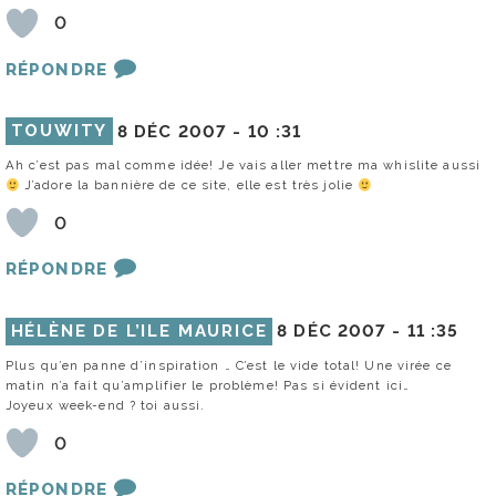
0
RÉPONDRE
TOUWITY
8 DÉC 2007 -
10 :31
Ah c’est pas mal comme idée! Je vais aller mettre ma whislite aussi
J’adore la bannière de ce site, elle est très jolie
0
RÉPONDRE
HÉLÈNE DE L’ILE MAURICE
8 DÉC 2007 -
11 :35
Plus qu’en panne d’inspiration … C’est le vide total! Une virée ce
matin n’a fait qu’amplifier le problème! Pas si évident ici…
Joyeux week-end ? toi aussi.
0
RÉPONDRE