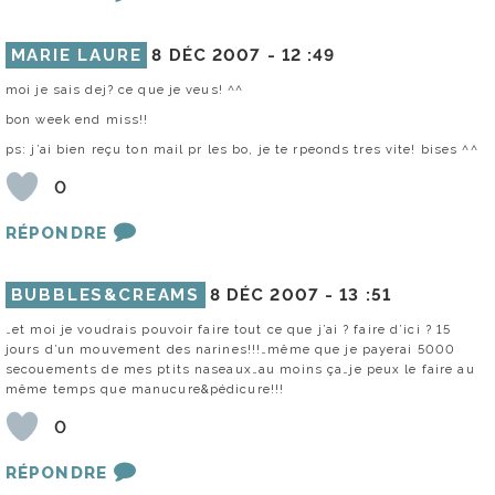
MARIE LAURE
8 DÉC 2007 -
12 :49
moi je sais dej? ce que je veus! ^^
bon week end miss!!
ps: j’ai bien reçu ton mail pr les bo, je te rpeonds tres vite! bises ^^
0
RÉPONDRE
BUBBLES&CREAMS
8 DÉC 2007 -
13 :51
…et moi je voudrais pouvoir faire tout ce que j’ai ? faire d’ici ? 15
jours d’un mouvement des narines!!!…même que je payerai 5000
secouements de mes ptits naseaux…au moins ça…je peux le faire au
même temps que manucure&pédicure!!!
0
RÉPONDRE