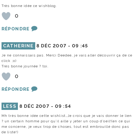
Très bonne idée ce wishblog.
0
RÉPONDRE
CATHERINE
8 DÉC 2007 -
09 :45
Je ne connaissais pas. Merci Deedee, je vais aller découvrir ça de ce
click ;o)
Très bonne journée ? toi.
0
RÉPONDRE
LESS
8 DÉC 2007 -
09 :54
Mh très bonne idée cette wishlist…Je crois que je vais donner le lien
? un certain homme pour qu’il aille y jeter un coup d’oeil!(en ce qui
me concerne, je veux trop de choses, tout est embrouillé donc pas
de liste!)