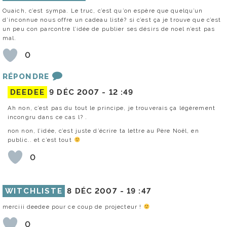
Ouaich, c’est sympa. Le truc, c’est qu’on espère que quelqu’un
d’inconnue nous offre un cadeau listé? si c’est ça je trouve que c’est
un peu con parcontre l’idée de publier ses désirs de noel n’est pas
mal.
0
RÉPONDRE
DEEDEE
9 DÉC 2007 -
12 :49
Ah non, c’est pas du tout le principe, je trouverais ça légèrement
incongru dans ce cas l? .
non non, l’idée, c’est juste d’écrire ta lettre au Père Noël, en
public.. et c’est tout
0
WITCHLISTE
8 DÉC 2007 -
19 :47
merciii deedee pour ce coup de projecteur !
0