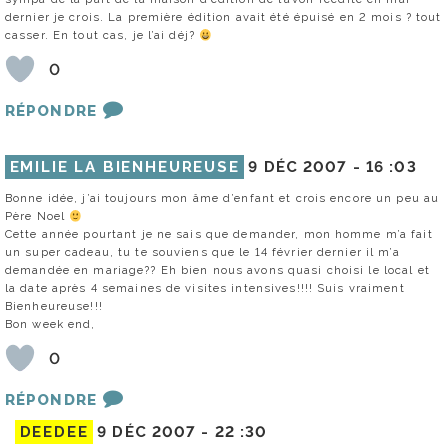
dernier je crois. La première édition avait été épuisé en 2 mois ? tout
casser. En tout cas, je l’ai déj?
0
RÉPONDRE
EMILIE LA BIENHEUREUSE
9 DÉC 2007 -
16 :03
Bonne idée, j’ai toujours mon âme d’enfant et crois encore un peu au
Père Noel
Cette année pourtant je ne sais que demander, mon homme m’a fait
un super cadeau, tu te souviens que le 14 février dernier il m’a
demandée en mariage?? Eh bien nous avons quasi choisi le local et
la date après 4 semaines de visites intensives!!!! Suis vraiment
Bienheureuse!!!
Bon week end,
0
RÉPONDRE
DEEDEE
9 DÉC 2007 -
22 :30