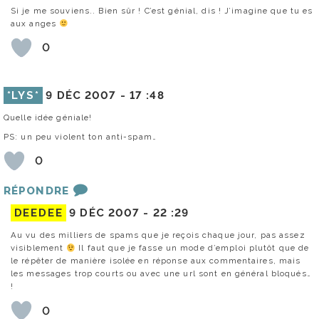
Si je me souviens.. Bien sûr ! C’est génial, dis ! J’imagine que tu es
aux anges
0
*LYS*
9 DÉC 2007 -
17 :48
Quelle idée géniale!
PS: un peu violent ton anti-spam…
0
RÉPONDRE
DEEDEE
9 DÉC 2007 -
22 :29
Au vu des milliers de spams que je reçois chaque jour, pas assez
visiblement
Il faut que je fasse un mode d’emploi plutôt que de
le répêter de manière isolée en réponse aux commentaires, mais
les messages trop courts ou avec une url sont en général bloqués…
!
0