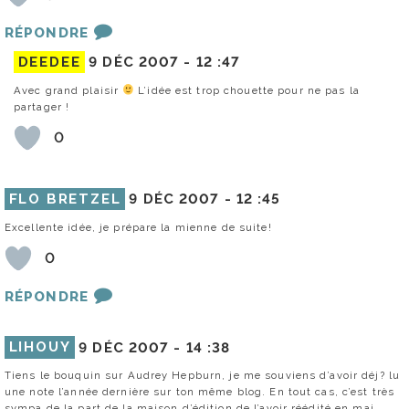
RÉPONDRE
DEEDEE
9 DÉC 2007 -
12 :47
Avec grand plaisir
L’idée est trop chouette pour ne pas la
partager !
0
FLO BRETZEL
9 DÉC 2007 -
12 :45
Excellente idée, je prépare la mienne de suite!
0
RÉPONDRE
LIHOUY
9 DÉC 2007 -
14 :38
Tiens le bouquin sur Audrey Hepburn, je me souviens d’avoir déj? lu
une note l’année dernière sur ton même blog. En tout cas, c’est très
sympa de la part de la maison d’édition de l’avoir réédité en mai