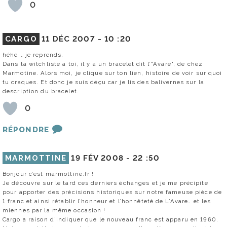
0
CARGO
11 DÉC 2007 -
10 :20
héhé … je reprends.
Dans ta witchliste a toi, il y a un bracelet dit l’"Avare", de chez
Marmotine. Alors moi, je clique sur ton lien, histoire de voir sur quoi
tu craques. Et donc je suis déçu car je lis des balivernes sur la
description du bracelet.
0
RÉPONDRE
MARMOTTINE
19 FÉV 2008 -
22 :50
Bonjour c’est marmottine.fr !
Je découvre sur le tard ces derniers échanges et je me précipite
pour apporter des précisions historiques sur notre fameuse pièce de
1 franc et ainsi rétablir l’honneur et l’honnêteté de L’Avare… et les
miennes par la même occasion !
Cargo a raison d’indiquer que le nouveau franc est apparu en 1960.