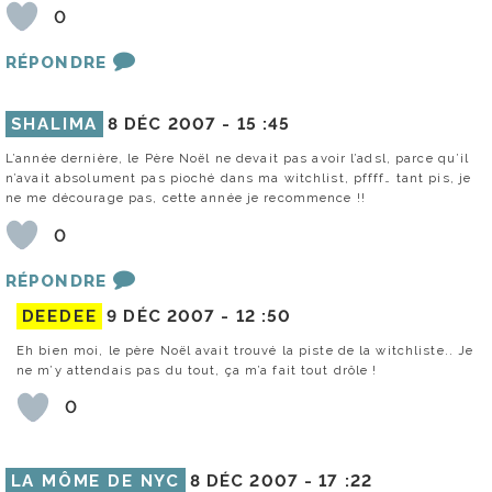
0
RÉPONDRE
SHALIMA
8 DÉC 2007 -
15 :45
L’année dernière, le Père Noël ne devait pas avoir l’adsl, parce qu’il
n’avait absolument pas pioché dans ma witchlist, pffff… tant pis, je
ne me décourage pas, cette année je recommence !!
0
RÉPONDRE
DEEDEE
9 DÉC 2007 -
12 :50
Eh bien moi, le père Noël avait trouvé la piste de la witchliste.. Je
ne m’y attendais pas du tout, ça m’a fait tout drôle !
0
LA MÔME DE NYC
8 DÉC 2007 -
17 :22