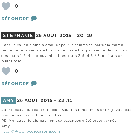
0
RÉPONDRE
STEPHANIE
26 AOÛT 2015 -
20 :19
Haha la valise pleine à craquer pour, finalement, porter la même
tenue toute la semaine ! Je plaide coupable, j’avoue ! et les photos
des jours 1-3-4 le prouvent… et les jours 2-5 et 6 ? Ben j’étais en
bikini pardi !
0
RÉPONDRE
AMY
26 AOÛT 2015 -
23 :11
J’aime beaucoup ce petit look…. Sauf les birks, mais enfin je vais pas
revenir la dessus! Bonne rentrée !
PS. Moi aussi je dis pas non aux vacances d’été toute l’année !
Amy
http://Www.foodetcaetera.com