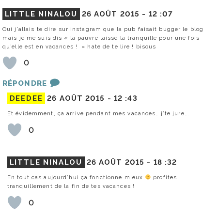
LITTLE NINALOU
26 AOÛT 2015 -
12 :07
Oui j’allais te dire sur instagram que la pub faisait bugger le blog
mais je me suis dis « la pauvre laisse la tranquille pour une fois
qu’elle est en vacances ! » hate de te lire ! bisous
0
RÉPONDRE
DEEDEE
26 AOÛT 2015 -
12 :43
Et évidemment, ça arrive pendant mes vacances… j’te jure….
0
LITTLE NINALOU
26 AOÛT 2015 -
18 :32
En tout cas aujourd’hui ça fonctionne mieux
profites
tranquillement de la fin de tes vacances !
0