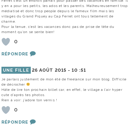
Ferret c’est un endroit parfait pour passer des vacances en famille. Il
y en a pour les petits, les ados et les parents. Malheureusement trop
médiatisé et donc trop people depuis le fameux film mais les
villages du Grand Piquey au Cap Ferret ont tous tellement de
charme.
Pour la tenue, c’est les vacances donc pas de prise de tête du
moment qu’on se sente bien!
0
RÉPONDRE
UNE FILLE
26 AOÛT 2015 -
10 :51
Je parlais justement de mon été de freelance sur mon blog. Difficile
de décrocher
Hâte de lire ton prochain billet car, en effet, le village a l’air hyper
cute d’après tes photos.
Rien à voir: j’adore ton vernis !
0
RÉPONDRE