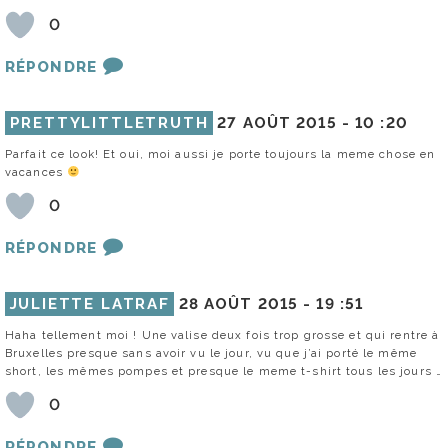
0
RÉPONDRE
PRETTYLITTLETRUTH
27 AOÛT 2015 -
10 :20
Parfait ce look! Et oui, moi aussi je porte toujours la meme chose en
vacances
0
RÉPONDRE
JULIETTE LATRAF
28 AOÛT 2015 -
19 :51
Haha tellement moi ! Une valise deux fois trop grosse et qui rentre à
Bruxelles presque sans avoir vu le jour, vu que j’ai porté le même
short, les mêmes pompes et presque le meme t-shirt tous les jours …
0
RÉPONDRE