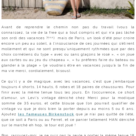
Avant de reprendre le chemin non pas du travail (vous la
connaissez, la vie de la free qui a tout compris et qui n’a pas lâché
son ordi des vacances ?!^^) mais de Paris, un look d’été pour croire
encore un peu au soleil, à l’insouciance de ces journées qui s’étirent
mollement et qui ne sont presqu’uniquement rythmées que par des
choix cornéliens du type « avec ou sans glaçons le rosé », « on joue
aux cartes ou au jeu du chapeau », « tu préfères faire du bateau ou
glander à la plage » (je voudrais être en vacances jusqu’à la fin de
ma vie merci, cordialement, bisous).
Ce qu’il y a de magique, avec les vacances, c’est que j’embarque
toujours 4 shorts, 14 hauts, 6 robes et 18 paires de chaussures. Pour
finir avec la même tenue tous les jours. En l’occurrence, ce short
d’amour, un Levi’s vintage déniché chez Merci pour la modique
somme de 35 euros, et cette blouse que l’on pourrait qualifier de
vintage vu que je dois bien la porter depuis au moins 5 ou 6 ans.
Ajoutez
les fameuses Birkenstock
que je n’ai pas quitté de l’été,
que ce soit à Paris ou au Ferret, et ce panier tellement HAN déniché
sur le marché eh hop, le tour est joué !
Bon, rassurez-moi, je ne suis pas la seule à porter la même tenue 18