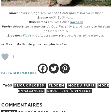
Short
Levi’s vintage, trouvé chez Merci (pas dispo sur l’eshop)
Blouse
Antik Batik (old)
Birkenstock
trouvées chez
Sarenza
Panier
dégoté sur le marché du Cap Ferret (merci M., dire que j’ai failli
passer à côté…!)
Bracelets
Flodem
(j’ai passé mon été avec, je les aime d’amour)
++ Merci Mathilde pour les photos !++
1
PARTAGER L'ARTICLE
TAGS
BIJOUX FLODEM
FLODEM
MODE À PARIS
MODE
EN VACANCES
SHORT LEVI'S VINTAGE
COMMENTAIRES