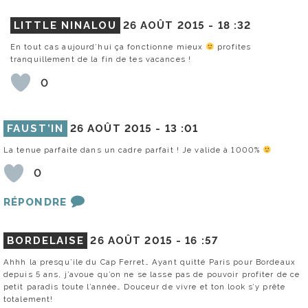
LITTLE NINALOU
26 AOÛT 2015 -
18 :32
En tout cas aujourd’hui ça fonctionne mieux
profites
tranquillement de la fin de tes vacances !
0
FAUST’IN
26 AOÛT 2015 -
13 :01
La tenue parfaite dans un cadre parfait ! Je valide à 1000%
0
RÉPONDRE
BORDELAISE
26 AOÛT 2015 -
16 :57
Ahhh la presqu’ile du Cap Ferret… Ayant quitté Paris pour Bordeaux
depuis 5 ans, j’avoue qu’on ne se lasse pas de pouvoir profiter de ce
petit paradis toute l’année… Douceur de vivre et ton look s’y prête
totalement!