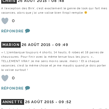
CHRIS
26 AOÛT 2015 -
08 :48
A l’exception des Birk’, c’est exactement le genre de look qui fait mes
vacances, alors que j’ai une valise bien (trop) remplie
0
RÉPONDRE
MARION
26 AOÛT 2015 -
09 :49
« (…)j’embarque toujours 4 shorts, 14 hauts, 6 robes et 18 paires de
chaussures. Pour finir avec la même tenue tous les jours. »…
TELLEMENT VRAI! Je me sens moins seule, merci ! Et à chaque
vacances, c’est la même chose et je me maudis quand je dois porter
la valise surtout !
0
RÉPONDRE
ANNETTE
26 AOÛT 2015 -
09 :52