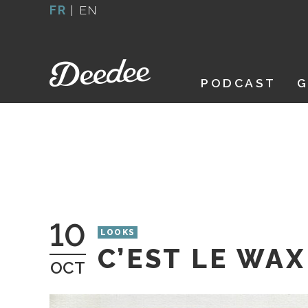
Aller
FR
|
EN
au
contenu
PODCAST
G
10
LOOKS
C’EST LE WAX
OCT