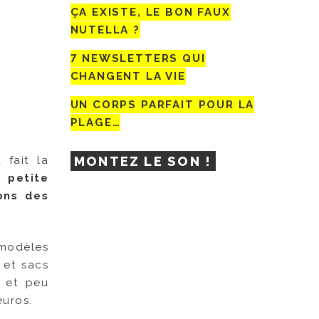
ÇA EXISTE, LE BON FAUX
NUTELLA ?
7 NEWSLETTERS QUI
CHANGENT LA VIE
UN CORPS PARFAIT POUR LA
PLAGE…
 fait la
MONTEZ LE SON !
 petite
ons des
 modèles
 et sacs
e et peu
euros.