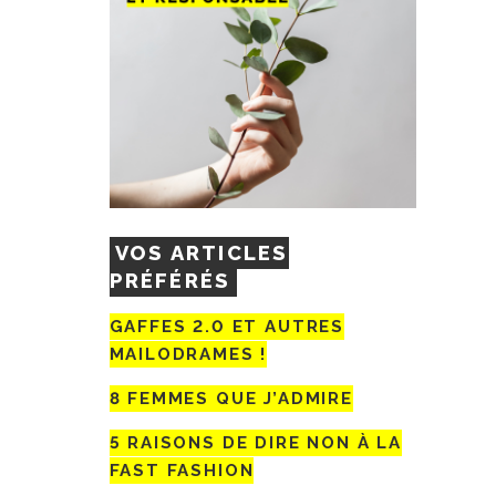
VOS ARTICLES
PRÉFÉRÉS
GAFFES 2.0 ET AUTRES
MAILODRAMES !
8 FEMMES QUE J’ADMIRE
5 RAISONS DE DIRE NON À LA
FAST FASHION