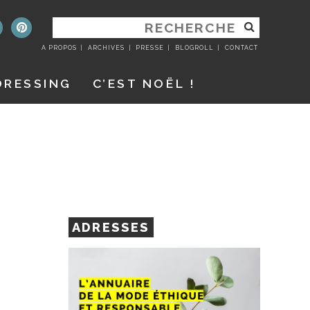
RECHERCHER
:
A PROPOS
ARCHIVES
PRESSE
BLOGROLL
CONTACT
DRESSING
C’EST NOËL !
ADRESSES