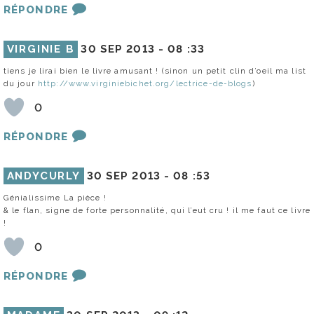
RÉPONDRE
VIRGINIE B
30 SEP 2013 -
08 :33
tiens je lirai bien le livre amusant ! (sinon un petit clin d’oeil ma list
du jour
http://www.virginiebichet.org/lectrice-de-blogs
)
0
RÉPONDRE
ANDYCURLY
30 SEP 2013 -
08 :53
Génialissime La pièce !
& le flan, signe de forte personnalité, qui l’eut cru ! il me faut ce livre
!
0
RÉPONDRE