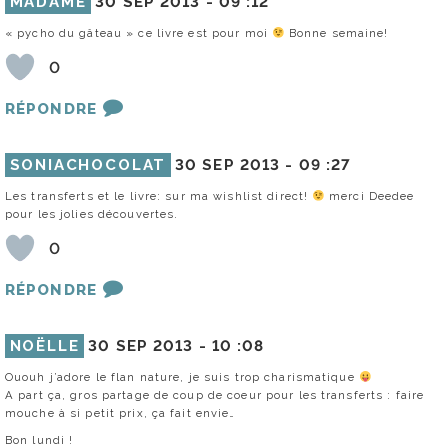
MADAME
30 SEP 2013 -
09 :12
« pycho du gâteau » ce livre est pour moi
Bonne semaine!
0
RÉPONDRE
SONIACHOCOLAT
30 SEP 2013 -
09 :27
Les transferts et le livre: sur ma wishlist direct!
merci Deedee
pour les jolies découvertes.
0
RÉPONDRE
NOËLLE
30 SEP 2013 -
10 :08
Ououh j’adore le flan nature, je suis trop charismatique
A part ça, gros partage de coup de coeur pour les transferts : faire
mouche à si petit prix, ça fait envie…
Bon lundi !