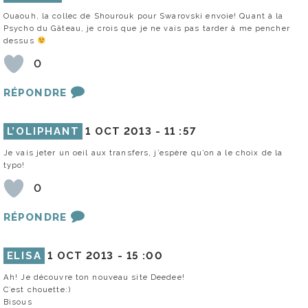
Ouaouh, la collec de Shourouk pour Swarovski envoie! Quant à la
Psycho du Gâteau, je crois que je ne vais pas tarder à me pencher
dessus
0
RÉPONDRE
L’OLIPHANT
1 OCT 2013 -
11 :57
Je vais jeter un oeil aux transfers, j’espère qu’on a le choix de la
typo!
0
RÉPONDRE
ELISA
1 OCT 2013 -
15 :00
Ah! Je découvre ton nouveau site Deedee!
C´est chouette:)
Bisous