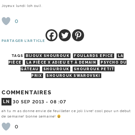
Joyeux lundi (oh oui).
0
PARTAGER L'ARTICLE
TAGS
BIJOUX SHOUROUK
FOULARDS EPICE
LA
PIÈCE
LA PIÈCE X ADIEU ET À DEMAIN
PSYCHO DU
GÂTEAU
SHOUROUK
SHOUROUK PETIT
PRIX
SHOUROUK SWAROVSKI
COMMENTAIRES
LN
30 SEP 2013 -
08 :07
ah tu m as donne envie de feuilleter ce joli livre! cool pour un debut
de semaine! bonne semaine!
0