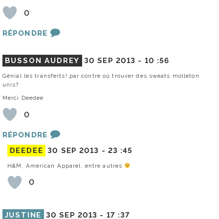
0
RÉPONDRE
BUSSON AUDREY
30 SEP 2013 -
10 :56
Génial les transferts! par contre où trouver des sweats molleton
unis?
Merci Deedee
0
RÉPONDRE
DEEDEE
30 SEP 2013 -
23 :45
H&M, American Apparel, entre autres
0
JUSTINE
30 SEP 2013 -
17 :37