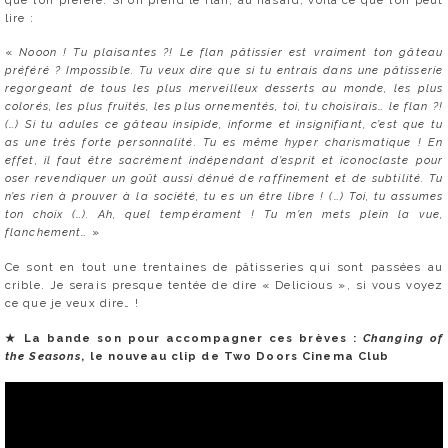
lire :
«
Nooon ! Tu plaisantes ?! Le flan pâtissier est vraiment ton gâteau
préféré ? Impossible. Tu veux dire que si tu entrais dans une pâtisserie
regorgeant de tous les plus merveilleux desserts au monde, les plus
colorés, les plus fruités, les plus ornementés, toi, tu choisirais… le flan ?!
(…) Si tu adules ce gâteau insipide, informe et insignifiant, c’est que tu
as une très forte personnalité. Tu es même hyper charismatique ! En
effet, il faut être sacrément indépendant d’esprit et iconoclaste pour
oser revendiquer un goût aussi dénué de raffinement et de subtilité. Tu
n’es rien à prouver à la société, tu es un être libre ! (…) Toi, tu assumes
ton choix (…). Ah, quel tempérament ! Tu m’en mets plein la vue,
flanchement…
»
Ce sont en tout une trentaines de pâtisseries qui sont passées au
crible. Je serais presque tentée de dire « Delicious », si vous voyez
ce que je veux dire… !
★ La b
ande son pour accompagner ces brèves :
Changing of
the Seasons
, le nouveau clip de Two Doors Cinema Club