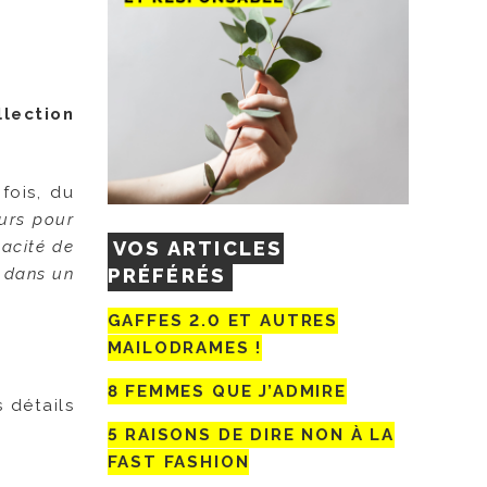
llection
fois, du
eurs pour
VOS ARTICLES
pacité de
PRÉFÉRÉS
é dans un
GAFFES 2.0 ET AUTRES
MAILODRAMES !
8 FEMMES QUE J’ADMIRE
s détails
5 RAISONS DE DIRE NON À LA
FAST FASHION