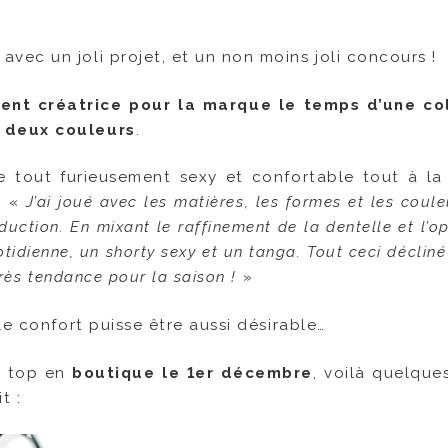
ec un joli projet, et un non moins joli concours !
ient créatrice pour la marque le temps d’une co
n deux couleurs
.
e tout furieusement sexy et confortable tout à la 
: «
J’ai joué avec les matières, les formes et les coul
duction. En mixant le raffinement de la dentelle et l’o
otidienne, un shorty sexy et un tanga. Tout ceci déclin
rès tendance pour la saison !
»
le confort puisse être aussi désirable…
u top en
boutique le 1er décembre
, voilà quelque
t :