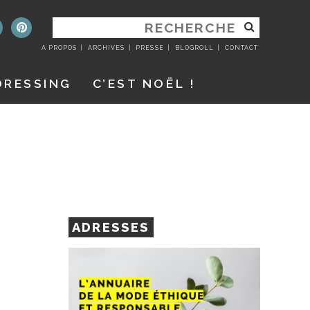
RECHERCHER
:
A PROPOS
ARCHIVES
PRESSE
BLOGROLL
CONTACT
DRESSING
C’EST NOËL !
ADRESSES
U