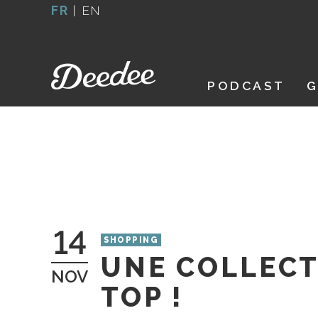
Aller
FR
|
EN
au
contenu
PODCAST
G
14
SHOPPING
UNE COLLECT
NOV
TOP !