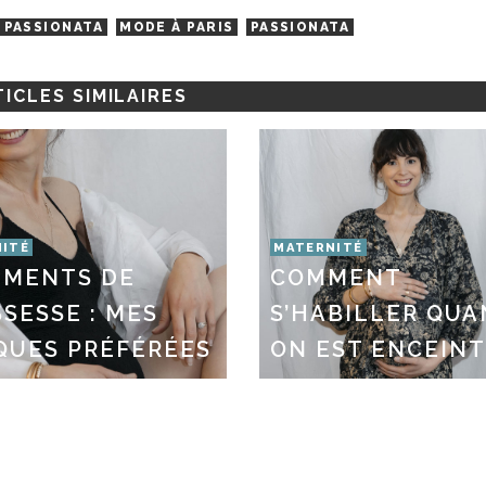
 PASSIONATA
MODE À PARIS
PASSIONATA
ICLES SIMILAIRES
ITÉ
MATERNITÉ
EMENTS DE
COMMENT
SESSE : MES
S’HABILLER QU
QUES PRÉFÉRÉES
ON EST ENCEIN