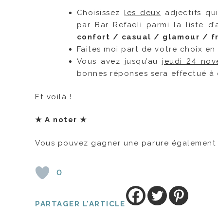
Choisissez
les deux
adjectifs qu
par Bar Refaeli parmi la liste d’a
confort / casual / glamour / fr
Faites moi part de votre choix en 
Vous avez jusqu’au
jeudi 24 nov
bonnes réponses sera effectué à
Et voilà !
★
A noter
★
Vous pouvez gagner une parure également 
0
PARTAGER L'ARTICLE