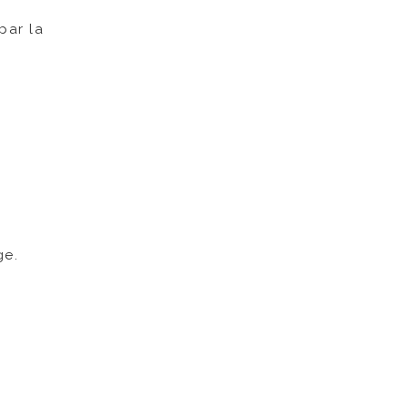
par la
ge.