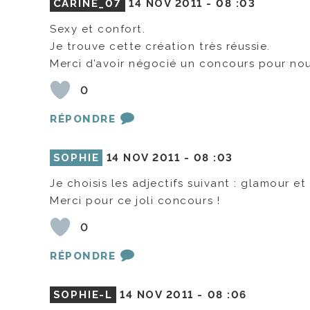
CARINE_07
14 NOV 2011 -
08 :03
Sexy et confort.
Je trouve cette création très réussie.
Merci d’avoir négocié un concours pour nou
0
RÉPONDRE
SOPHIE
14 NOV 2011 -
08 :03
Je choisis les adjectifs suivant : glamour et
Merci pour ce joli concours !
0
RÉPONDRE
SOPHIE-L
14 NOV 2011 -
08 :06