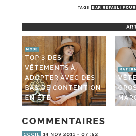
TAGS
BAR REFAELI POUR
ART
MODE
TOP 3 DES
VÊTEMENTS À
MATERN
ADOPTER AVEC DES
VÊT
BAS DE CONTENTION
GROS
EN ÉTÉ
MAR
COMMENTAIRES
CCCIL
14 NOV 2011 -
07 :52