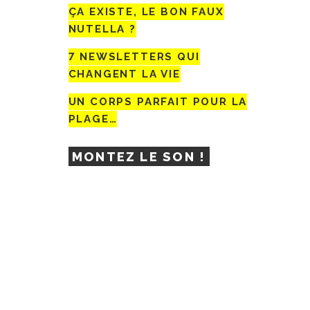
ÇA EXISTE, LE BON FAUX
NUTELLA ?
7 NEWSLETTERS QUI
CHANGENT LA VIE
UN CORPS PARFAIT POUR LA
PLAGE…
MONTEZ LE SON !