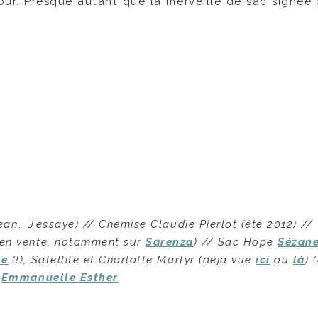
ur. Presque autant que la merveille de sac signée
ean… J’essaye) // Chemise Claudie Pierlot (été 2012) //
 en vente, notamment sur
Sarenza
) // Sac Hope
Sézan
ee
(!), Satellite et Charlotte Martyr (déjà vue
ici
ou
là
) 
n
Emmanuelle Esther