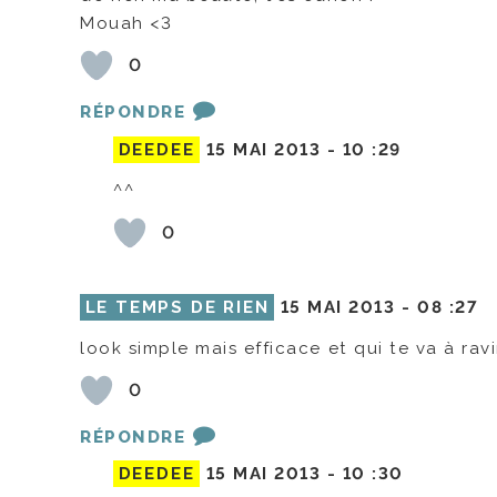
Mouah <3
0
RÉPONDRE
DEEDEE
15 MAI 2013 -
10 :29
^^
0
LE TEMPS DE RIEN
15 MAI 2013 -
08 :27
look simple mais efficace et qui te va à rav
0
RÉPONDRE
DEEDEE
15 MAI 2013 -
10 :30