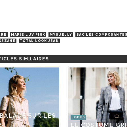
RRE
MARIE LUV PINK
MYSUELLY
SAC LES COMPOSANTE
SEZANE
TOTAL LOOK JEAN
ICLES SIMILAIRES
BALADE SUR LES
LOOKS
S
LE COSTUME GRI