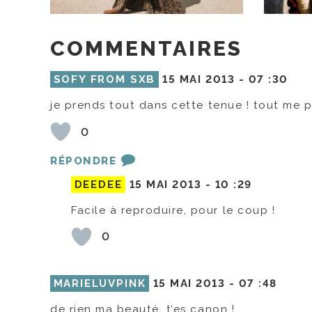
COMMENTAIRES
SOFY FROM SXB
15 MAI 2013 -
07 :30
je prends tout dans cette tenue ! tout me pl
0
RÉPONDRE
DEEDEE
15 MAI 2013 -
10 :29
Facile à reproduire, pour le coup !
0
MARIELUVPINK
15 MAI 2013 -
07 :48
de rien ma beauté, t’es canon !