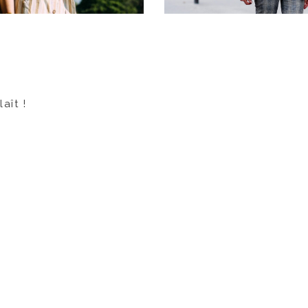
aît !