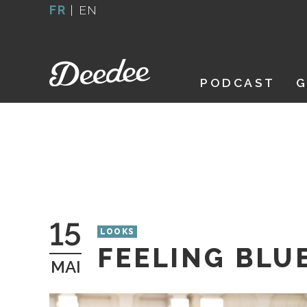
Aller
FR
|
EN
au
contenu
PODCAST
G
15
LOOKS
FEELING BLUE
MAI