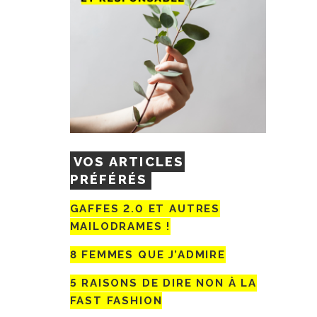
VOS ARTICLES
PRÉFÉRÉS
GAFFES 2.0 ET AUTRES
MAILODRAMES !
8 FEMMES QUE J’ADMIRE
5 RAISONS DE DIRE NON À LA
FAST FASHION