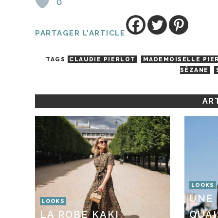
0
PARTAGER L'ARTICLE
TAGS
CLAUDIE PIERLOT
MADEMOISELLE PIE
SÉZANE
ART
LOOKS
UNE 
LOOKS
LA ROBE KAKI
QUAI