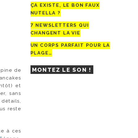
ÇA EXISTE, LE BON FAUX
NUTELLA ?
7 NEWSLETTERS QUI
CHANGENT LA VIE
UN CORPS PARFAIT POUR LA
PLAGE…
MONTEZ LE SON !
opine de
pancakes
ntôt) et
er, sans
détails,
us reste
ce à ces