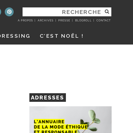
RECHERCHER
:
A PROPOS
ARCHIVES
PRESSE
BLOGROLL
CONTACT
DRESSING
C’EST NOËL !
ADRESSES