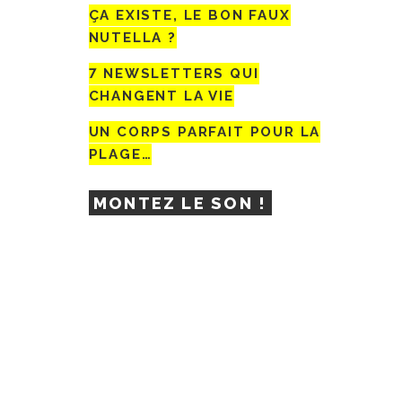
ÇA EXISTE, LE BON FAUX
NUTELLA ?
7 NEWSLETTERS QUI
CHANGENT LA VIE
UN CORPS PARFAIT POUR LA
PLAGE…
MONTEZ LE SON !