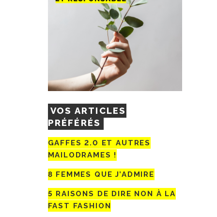
VOS ARTICLES
PRÉFÉRÉS
GAFFES 2.0 ET AUTRES
MAILODRAMES !
8 FEMMES QUE J’ADMIRE
5 RAISONS DE DIRE NON À LA
FAST FASHION