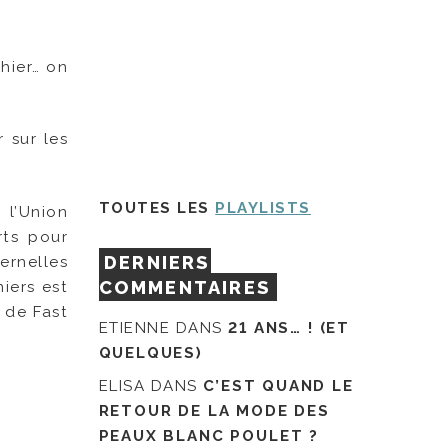
hier… on
 sur les
TOUTES LES
PLAYLISTS
 l’Union
rts pour
DERNIERS
ernelles
COMMENTAIRES
iers est
 de Fast
ETIENNE
DANS
21 ANS… ! (ET
QUELQUES)
ELISA
DANS
C’EST QUAND LE
RETOUR DE LA MODE DES
PEAUX BLANC POULET ?