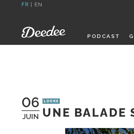
Aller
FR
|
EN
au
contenu
PODCAST
G
06
LOOKS
UNE BALADE 
JUIN