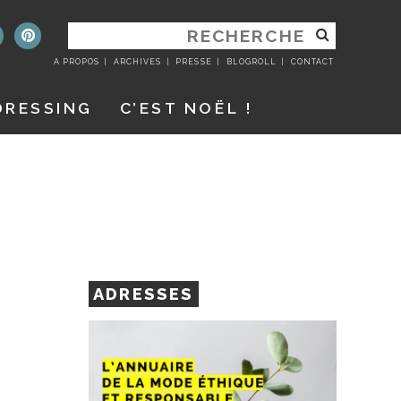
RECHERCHER
:
A PROPOS
ARCHIVES
PRESSE
BLOGROLL
CONTACT
DRESSING
C’EST NOËL !
ADRESSES