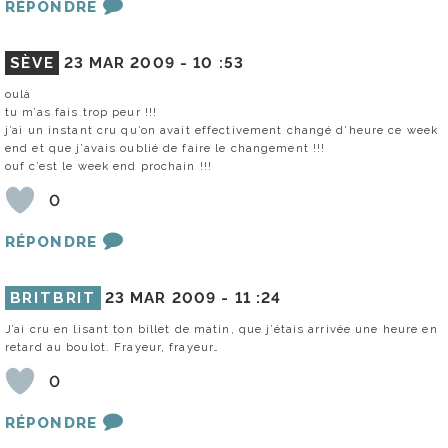
RÉPONDRE
SÈVE
23 MAR 2009 -
10 :53
oulà
tu m’as fais trop peur !!!
j’ai un instant cru qu’on avait effectivement changé d’heure ce week
end et que j’avais oublié de faire le changement !!!
ouf c’est le week end prochain !!!
0
RÉPONDRE
BRITBRIT
23 MAR 2009 -
11 :24
J’ai cru en lisant ton billet de matin, que j’étais arrivée une heure en
retard au boulot. Frayeur, frayeur…
0
RÉPONDRE