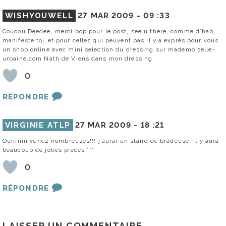
WISHYOUWELL
27 MAR 2009 -
09 :33
Coucou Deedee, merci bcp pour le post, see u there, comme d’hab,
manifeste toi…et pour celles qui peuvent pas il y a exprès pour vous
un shop online avec mini selection du dressing sur mademoiselle-
urbaine.com Nath de Viens dans mon dressing
0
RÉPONDRE
VIRGINIE ATLP
27 MAR 2009 -
18 :21
Ouiiiiiiii venez nombreuses!!! j’aurai un stand de bradeuse, il y aura
beaucoup de jolies pièces ***
0
RÉPONDRE
LAISSER UN COMMENTAIRE