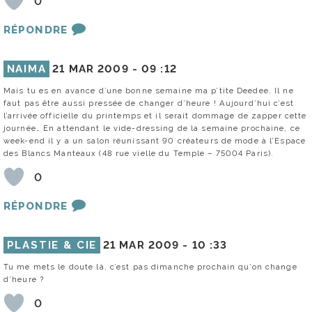
0
RÉPONDRE
NAIMA
21 MAR 2009 -
09 :12
Mais tu es en avance d’une bonne semaine ma p’tite Deedee. Il ne
faut pas être aussi pressée de changer d’heure ! Aujourd’hui c’est
l’arrivée officielle du printemps et il serait dommage de zapper cette
journée… En attendant le vide-dressing de la semaine prochaine, ce
week-end il y a un salon réunissant 90 créateurs de mode à l’Espace
des Blancs Manteaux (48 rue vielle du Temple – 75004 Paris).
0
RÉPONDRE
PLASTIE & CIE
21 MAR 2009 -
10 :33
Tu me mets le doute là, c’est pas dimanche prochain qu’on change
d’heure ?
0