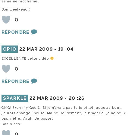
semaine prochaine…
Bon week-end:)
0
RÉPONDRE
OPIO
22 MAR 2009 -
19 :04
EXCELLENTE cette vidéo
0
RÉPONDRE
SPARKLE
22 MAR 2009 -
20 :26
OMG!!! (oh my God!)… Si je n’avais pas lu le billet jusqu’au bout,
j’aurais changé l’heure. Malheureusement, la braderie, je ne peux
pas y être… Argh! Je bosse…
Des bises
0