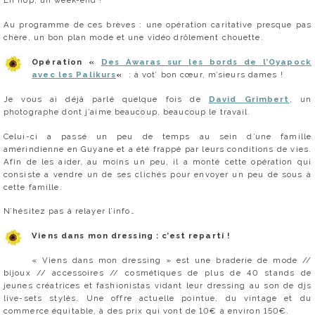
Eh hop, un week-end !
Au programme de ces brèves : une opération caritative presque pas
chère, un bon plan mode et une vidéo drôlement chouette.
Opération «
Des Awaras sur les bords de l’Oyapock
avec les Palikurs
«
: à vot’ bon cœur, m’sieurs dames !
Je vous ai déjà parlé quelque fois de
David Grimbert
, un
photographe dont j’aime beaucoup, beaucoup le travail.
Celui-ci a passé un peu de temps au sein d’une famille
amérindienne en Guyane et a été frappé par leurs conditions de vies.
Afin de les aider, au moins un peu, il a monté cette opération qui
consiste a vendre un de ses clichés pour envoyer un peu de sous à
cette famille.
N’hésitez pas à relayer l’info…
Viens dans mon dressing : c’est reparti !
« Viens dans mon dressing » est une braderie de mode //
bijoux // accessoires // cosmétiques de plus de 40 stands de
jeunes créatrices et fashionistas vidant leur dressing au son de djs
live-sets stylés. Une offre actuelle pointue, du vintage et du
commerce équitable, à des prix qui vont de 10€ à environ 150€.