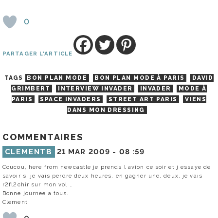
0
PARTAGER L'ARTICLE
TAGS
BON PLAN MODE
BON PLAN MODE À PARIS
DAVID
GRIMBERT
INTERVIEW INVADER
INVADER
MODE À
PARIS
SPACE INVADERS
STREET ART PARIS
VIENS
DANS MON DRESSING
COMMENTAIRES
CLEMENTB
21 MAR 2009 -
08 :59
Coucou, here from newcastle je prends l avion ce soir et j essaye de
savoir si je vais perdre deux heures, en gagner une, deux, je vais
r2fl2chir sur mon vol …
Bonne journee a tous.
Clement