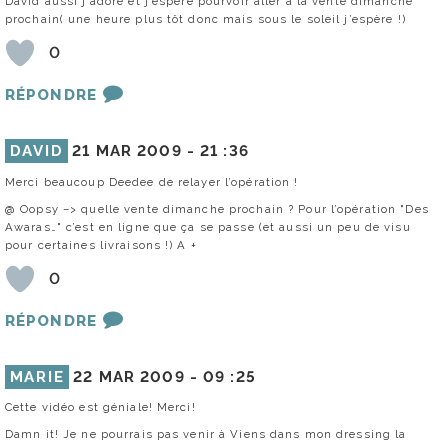
David aussi j’adore et j’espère pourvoir aller à la vente dimanche
prochain( une heure plus tôt donc mais sous le soleil j’espère !)
0
RÉPONDRE
DAVID
21 MAR 2009 -
21 :36
Merci beaucoup Deedee de relayer l’opération !
@ Oopsy –> quelle vente dimanche prochain ? Pour l’opération "Des
Awaras…" c’est en ligne que ça se passe (et aussi un peu de visu
pour certaines livraisons !) A +
0
RÉPONDRE
MARIE
22 MAR 2009 -
09 :25
Cette vidéo est géniale! Merci!
Damn it! Je ne pourrais pas venir à Viens dans mon dressing la