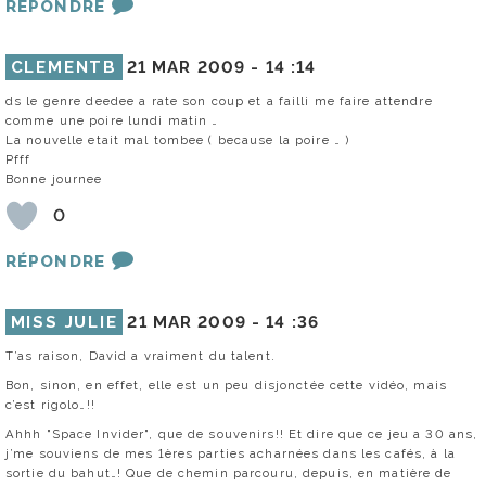
RÉPONDRE
CLEMENTB
21 MAR 2009 -
14 :14
ds le genre deedee a rate son coup et a failli me faire attendre
comme une poire lundi matin …
La nouvelle etait mal tombee ( because la poire … )
Pfff
Bonne journee
0
RÉPONDRE
MISS JULIE
21 MAR 2009 -
14 :36
T’as raison, David a vraiment du talent.
Bon, sinon, en effet, elle est un peu disjonctée cette vidéo, mais
c’est rigolo…!!
Ahhh "Space Invider", que de souvenirs!! Et dire que ce jeu a 30 ans,
j’me souviens de mes 1ères parties acharnées dans les cafés, à la
sortie du bahut…! Que de chemin parcouru, depuis, en matière de