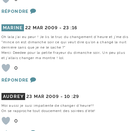
RÉPONDRE
MARINE
22 MAR 2009 -
23 :16
Oh lala j’ai eu peur ! Je lis le truc du changement d’heure et j’me dis
"mince on est dimanche soir ce qui veut dire qu’on a changé la nuit
dernière sans que je ne le sache ?"
Merci Deedee pour la petite frayeur du dimanche soir… Un peu plus
et j’allais changer ma montre ! lol.
0
RÉPONDRE
AUDREY
23 MAR 2009 -
10 :29
Moi aussi je susi impatiente de changer d’heure!!!
On se rapproche tout doucement des soirées d’été!
0