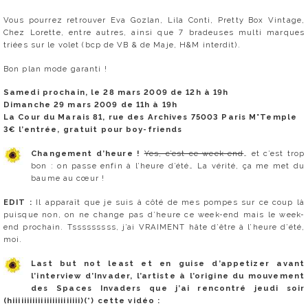
Vous pourrez retrouver Eva Gozlan, Lila Conti, Pretty Box Vintage,
Chez Lorette, entre autres, ainsi que 7 bradeuses multi marques
triées sur le volet (bcp de VB & de Maje, H&M interdit).
Bon plan mode garanti !
Samedi prochain, le 28 mars 2009 de 12h à 19h
Dimanche 29 mars 2009 de 11h à 19h
La Cour du Marais 81, rue des Archives 75003 Paris M°Temple
3€ l’entrée, gratuit pour boy-friends
Changement d’heure !
Yes, c’est ce week-end
… et c’est trop
bon : on passe enfin à l’heure d’été… La vérité, ça me met du
baume au cœur !
EDIT :
Il apparaît que je suis à côté de mes pompes sur ce coup là
puisque non, on ne change pas d’heure ce week-end mais le week-
end prochain. Tsssssssss, j’ai VRAIMENT hâte d’être à l’heure d’été,
moi.
Last but not least et en guise d’appetizer avant
l’interview d’Invader, l’artiste à l’origine du mouvement
des Spaces Invaders que j’ai rencontré jeudi soir
(hiiiiiiiiiiiiiiiiiiiiiiii)(*) cette vidéo :