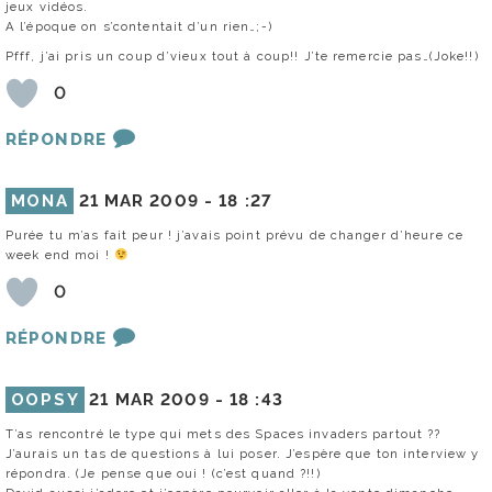
jeux vidéos.
A l’époque on s’contentait d’un rien…;-)
Pfff, j’ai pris un coup d’vieux tout à coup!! J’te remercie pas…(Joke!!)
0
RÉPONDRE
MONA
21 MAR 2009 -
18 :27
Purée tu m’as fait peur ! j’avais point prévu de changer d’heure ce
week end moi !
0
RÉPONDRE
OOPSY
21 MAR 2009 -
18 :43
T’as rencontré le type qui mets des Spaces invaders partout ??
J’aurais un tas de questions à lui poser. J’espère que ton interview y
répondra. (Je pense que oui ! (c’est quand ?!!)