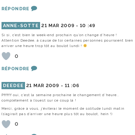
RÉPONDRE
ANNE-SOTTE
21 MAR 2009 -
10 :49
Si si, c’est bien le week-end prochain qu’on change d’heure !
Attention Deedee, à cause de toi certaines personnes pourraient bien
arriver une heure trop tôt au boulot lundi !
0
RÉPONDRE
DEEDEE
21 MAR 2009 -
11 :06
Pfffff oui, c’est la semaine prochaine le changement d’heure..
complètement à l’ouest sur ce coup là !
Merci, grâce à vous, j’éviterai le moment de solitude lundi matin
(s’agirait pas d’arriver une heure plus tôt au boulot, hein !)
0