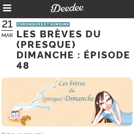
Aller
au
contenu
21
CHRONIQUES ET HUMEURS
LES BRÈVES DU
MAR
(PRESQUE)
DIMANCHE : ÉPISODE
48