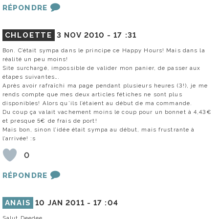
RÉPONDRE
CHLOETTE
3 NOV 2010 -
17 :31
Bon. C’était sympa dans le principe ce Happy Hours! Mais dans la
réalité un peu moins!
Site surchargé, impossible de valider mon panier, de passer aux
étapes suivantes….
Après avoir rafraîchi ma page pendant plusieurs heures (3!), je me
rends compte que mes deux articles fétiches ne sont plus
disponibles! Alors qu’ils l’étaient au début de ma commande.
Du coup ça valait vachement moins le coup pour un bonnet à 4,43€
et presque 5€ de frais de port!
Mais bon, sinon l’idée était sympa au début, mais frustrante à
l’arrivée! :s
0
RÉPONDRE
ANAIS
10 JAN 2011 -
17 :04
Salut Deedee,