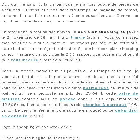
Oui, oui.. je sais, voilà un bail que je n’ai pas publié de brèves du
week-end ! Disons que ces derniers temps, le manque de temps,
justement, prend le pas sur mes (nombreuses) envies. Comme on
dit, il faut faire des choix, ma bonne dame…
En attendant la reprise des brèves, le
bon plan shopping du jour
:
le 2 novembre, de 19h à minuit,
Pimkie
(again ! Vous connaissez
mon point de vue sur la marque : ne soyons pas bégueule) offre 50%
de réduction sur l’intégralité du site. Si, c’est le bon plan shopping
du jour malgré qu’il soit que le 2 (*), rapport que pour en profiter, il
faut
vous inscrire
à partir d’aujourd’hui.
Dans un monde merveilleux où j’aurais eu du temps et tout ça, je
vous aurais fait un joli montage avec les jolies pièces que j’ai
repérées. Mais comme c’est loin d’être le cas, il va falloir cliquer si
vous voulez découvrir par exemple cette
petite robe
qui me fait de
l’œil et qui sera proposée au prix de… 17,40€ !, cette
paire de
moufles
adorable (4€), ce
poncho
dont je suis déjà amoureuse
(12,50€), ou bien encore l’indispensable
chemise à carreaux
(10€,
ça tombe bien, je n’en ai encore aucune en rouge) ou ce
débardeur
en dentelle
(6,50€).
Joyeux shopping et bon week-end !
(*) ceci est une blague (lourde) de style.