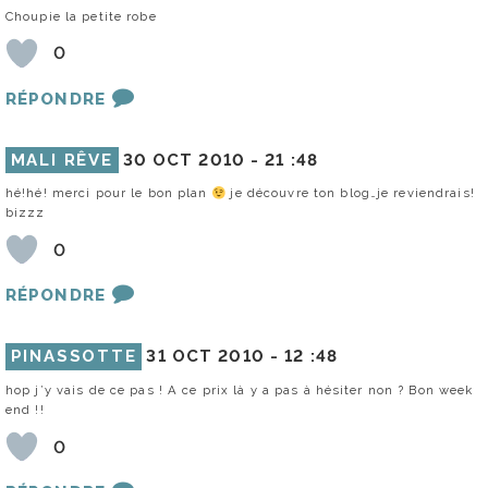
Choupie la petite robe
0
RÉPONDRE
MALI RÊVE
30 OCT 2010 -
21 :48
hé!hé! merci pour le bon plan
je découvre ton blog…je reviendrais!
bizzz
0
RÉPONDRE
PINASSOTTE
31 OCT 2010 -
12 :48
hop j’y vais de ce pas ! A ce prix là y a pas à hésiter non ? Bon week
end !!
0