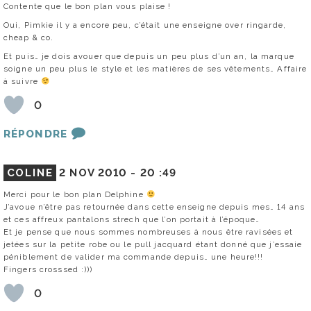
Contente que le bon plan vous plaise !
Oui, Pimkie il y a encore peu, c’était une enseigne over ringarde,
cheap & co.
Et puis… je dois avouer que depuis un peu plus d’un an, la marque
soigne un peu plus le style et les matières de ses vêtements… Affaire
à suivre
0
RÉPONDRE
COLINE
2 NOV 2010 -
20 :49
Merci pour le bon plan Delphine
J’avoue n’être pas retournée dans cette enseigne depuis mes… 14 ans
et ces affreux pantalons strech que l’on portait à l’époque…
Et je pense que nous sommes nombreuses à nous être ravisées et
jetées sur la petite robe ou le pull jacquard étant donné que j’essaie
péniblement de valider ma commande depuis… une heure!!!
Fingers crosssed :)))
0