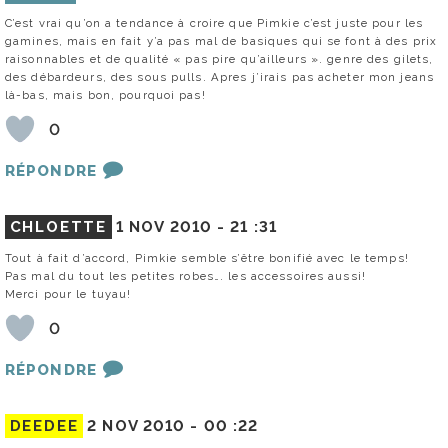
C’est vrai qu’on a tendance à croire que Pimkie c’est juste pour les
gamines, mais en fait y’a pas mal de basiques qui se font à des prix
raisonnables et de qualité « pas pire qu’ailleurs ». genre des gilets,
des débardeurs, des sous pulls. Apres j’irais pas acheter mon jeans
là-bas, mais bon, pourquoi pas!
0
RÉPONDRE
CHLOETTE
1 NOV 2010 -
21 :31
Tout à fait d’accord, Pimkie semble s’être bonifié avec le temps!
Pas mal du tout les petites robes…. les accessoires aussi!
Merci pour le tuyau!
0
RÉPONDRE
DEEDEE
2 NOV 2010 -
00 :22