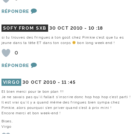
RÉPONDRE
SOFY FROM SXB
30 OCT 2010 -
10 :18
si tu trouves des fringues à ton goût chez Pimkie c’est que tu es
jeune dans ta tête ET dans ton corps
bon long week end !
0
RÉPONDRE
VIRGO
30 OCT 2010 -
11 :45
Et bien merci pour le bon plan !!!
Je ne savais pas qu’il fallait s’inscrire donc hop hop hop c’est parti !
Il est vrai qu’il y a quand même des fringues bien sympa chez
Pimkie, alors pourquoi s’en priver quand c’est à prix mini !
Encore merci et bon week-end !
Bises,
Virgo