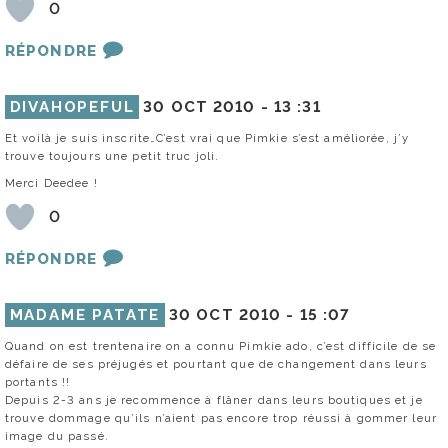
0
RÉPONDRE
DIVAHOPEFUL
30 OCT 2010 -
13 :31
Et voilà je suis inscrite…C’est vrai que Pimkie s’est améliorée, j’y
trouve toujours une petit truc joli.
Merci Deedee !
0
RÉPONDRE
MADAME PATATE
30 OCT 2010 -
15 :07
Quand on est trentenaire on a connu Pimkie ado, c’est difficile de se
défaire de ses préjugés et pourtant que de changement dans leurs
portants !!
Depuis 2-3 ans je recommence à flâner dans leurs boutiques et je
trouve dommage qu’ils n’aient pas encore trop réussi à gommer leur
image du passé.