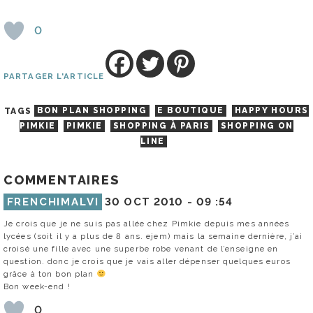
0
PARTAGER L'ARTICLE
TAGS
BON PLAN SHOPPING
E BOUTIQUE
HAPPY HOURS
PIMKIE
PIMKIE
SHOPPING À PARIS
SHOPPING ON
LINE
COMMENTAIRES
FRENCHIMALVI
30 OCT 2010 -
09 :54
Je crois que je ne suis pas allée chez Pimkie depuis mes années
lycées (soit il y a plus de 8 ans. ejem) mais la semaine dernière, j’ai
croisé une fille avec une superbe robe venant de l’enseigne en
question. donc je crois que je vais aller dépenser quelques euros
grâce à ton bon plan
Bon week-end !
0