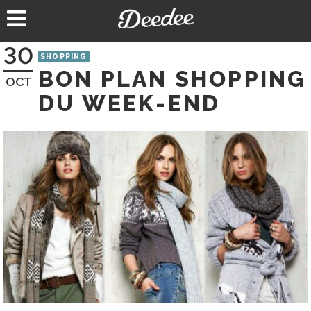
Aller
au
contenu
30
SHOPPING
BON PLAN SHOPPING
OCT
DU WEEK-END