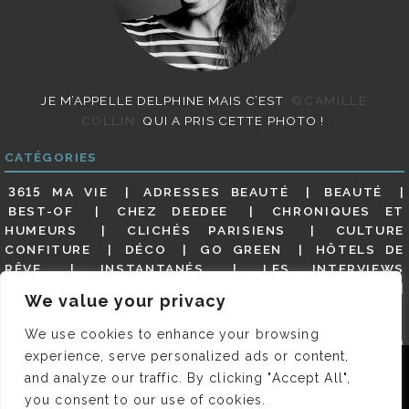
JE M’APPELLE DELPHINE MAIS C’EST
©CAMILLE
COLLIN
QUI A PRIS CETTE PHOTO !
CATÉGORIES
3615 MA VIE
ADRESSES BEAUTÉ
BEAUTÉ
BEST-OF
CHEZ DEEDEE
CHRONIQUES ET
HUMEURS
CLICHÉS PARISIENS
CULTURE
CONFITURE
DÉCO
GO GREEN
HÔTELS DE
RÊVE
INSTANTANÉS
LES INTERVIEWS
PARISIENNES
LIFESTYLE
LOOKS
MATERNITÉ
We value your privacy
MES ADRESSES
MODE
NON CLASSÉ
OLDIES
(BUT GOODIES)
PAR ICI LE MAGOT !
PARIS CITY-
We use cookies to enhance your browsing
GUIDE
PARIS EN PHOTOS
RESTAURANTS
experience, serve personalized ads or content,
REVUE DE PRESSE DÉTAILLÉE, SIOU PLAIT
SALONS
Nous utilisons des cookies pour vous garantir la meilleure
and analyze our traffic. By clicking "Accept All",
DE THÉ
SHOPPING
VIDÉOS
VITE ! UN RESTO
expérience sur notre site. Si vous continuez à utiliser ce
you consent to our use of cookies.
VOYAGES VOYAGES
dernier, nous considérerons que vous acceptez l'utilisation des