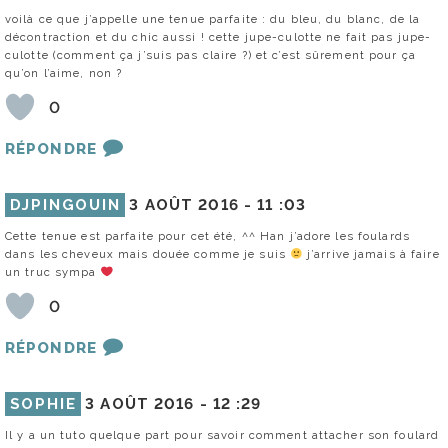
voilà ce que j’appelle une tenue parfaite : du bleu, du blanc, de la
décontraction et du chic aussi ! cette jupe-culotte ne fait pas jupe-
culotte (comment ça j’suis pas claire ?) et c’est sûrement pour ça
qu’on l’aime, non ?
0
RÉPONDRE
DJPINGOUIN
3 AOÛT 2016 -
11 :03
Cette tenue est parfaite pour cet été, ^^ Han j’adore les foulards
dans les cheveux mais douée comme je suis
j’arrive jamais à faire
un truc sympa
0
RÉPONDRE
SOPHIE
3 AOÛT 2016 -
12 :29
Il y a un tuto quelque part pour savoir comment attacher son foulard