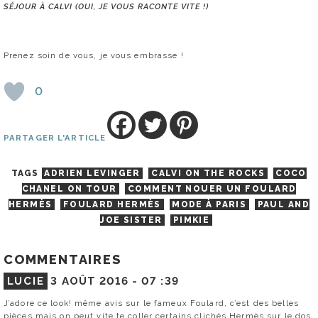
SÉJOUR À CALVI (OUI, JE VOUS RACONTE VITE !)
Prenez soin de vous, je vous embrasse !
0
PARTAGER L'ARTICLE
TAGS
ADRIEN LEVINGER
CALVI ON THE ROCKS
COCO
CHANEL ON TOUR
COMMENT NOUER UN FOULARD
HERMÈS
FOULARD HERMÈS
MODE À PARIS
PAUL AND
JOE SISTER
PIMKIE
COMMENTAIRES
LUCIE
3 AOÛT 2016 -
07 :39
J’adore ce look! même avis sur le fameux Foulard, c’est des belles
pièces mais on peut vite te coller certains clichés Hermès sur le dos