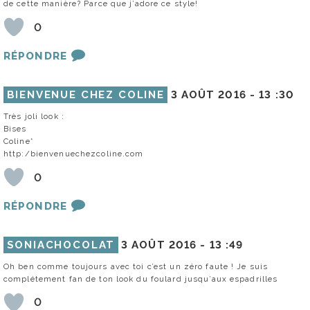
de cette manière? Parce que j’adore ce style!
0
RÉPONDRE
BIENVENUE CHEZ COLINE
3 AOÛT 2016 -
13 :30
Très joli look :
Bises
Coline*
http:/bienvenuechezcoline.com
0
RÉPONDRE
SONIACHOCOLAT
3 AOÛT 2016 -
13 :49
Oh ben comme toujours avec toi c’est un zéro faute ! Je suis
complétement fan de ton look du foulard jusqu’aux espadrilles
0