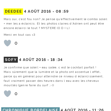
DEEDEE
4 AOÛT 2016 -
08 :59
Mais oui, c’est fou non? Je pense qu’effectivement le combo soleil
+ mer les a éclaircis. Et les photos claires d’Adrien ont peut être
encore éclairci le tout ? MYSTERE (O D I L)
Merci en tout cas <3
0
SOFY
4 AOÛT 2016 -
18 :34
Je confirme que soleil + eau salée, c est le cocktail parfait !
Mais sûrement que la lumière et la photo ont accentue l effet…
parce qu en général pour atteindre ce niveau d éclaircissement,
faut vraiment passer des heures dans l eau avec les cheveux
mouillés (genre faire du surf ;-))
0
CHRONIQUE BORDELAISE
4 AOÛT 2016 -
11 :26