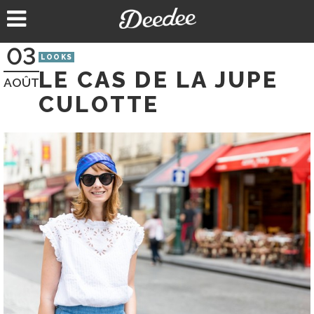
Aller
au
contenu
03
LOOKS
LE CAS DE LA JUPE
AOÛT
CULOTTE