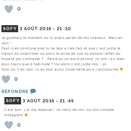
0
SOFY
3 AOÛT 2016 -
21 :10
Je guettais le moment où tu allais parler de tes cheveux… Mais en
vain !
Faut-il en conclure que tu ne leur a rien fait et que c est juste le
travail du soleil+mer ou alors la prise de vue ou encore l effet du
foulard par contraste ? … Parce qu on est d accord, ils ont l air bien
plus clairs que d habitude ? (ou alors c est juste moi :-p)
Quoi qu il en soit, tu es tout aussi toute belle qu a l accoutumé
0
RÉPONDRE
SOFY
3 AOÛT 2016 -
21 :45
C est bon: j ai ma réponse ! Je viens de voir sur ton compte
Instagram
0