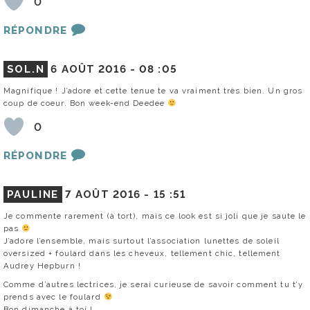
0
RÉPONDRE
SOL.N
6 AOÛT 2016 -
08 :05
Magnifique ! J’adore et cette tenue te va vraiment très bien. Un gros
coup de coeur. Bon week-end Deedee
0
RÉPONDRE
PAULINE
7 AOÛT 2016 -
15 :51
Je commente rarement (à tort), mais ce look est si joli que je saute le
pas
J’adore l’ensemble, mais surtout l’association lunettes de soleil
oversized + foulard dans les cheveux, tellement chic, tellement
Audrey Hepburn !
Comme d’autres lectrices, je serai curieuse de savoir comment tu t’y
prends avec le foulard
Bon dimanche à toi !