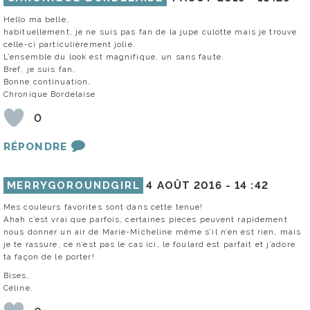
Hello ma belle,
habituellement, je ne suis pas fan de la jupe culotte mais je trouve
celle-ci particulièrement jolie.
L’ensemble du look est magnifique, un sans faute.
Bref, je suis fan,
Bonne continuation,
Chronique Bordelaise
0
RÉPONDRE
MERRYGOROUNDGIRL
4 AOÛT 2016 -
14 :42
Mes couleurs favorites sont dans cette tenue!
Ahah c’est vrai que parfois, certaines pièces peuvent rapidement
nous donner un air de Marie-Micheline même s’il n’en est rien, mais
je te rassure, ce n’est pas le cas ici, le foulard est parfait et j’adore
ta façon de le porter!
Bises,
Céline.