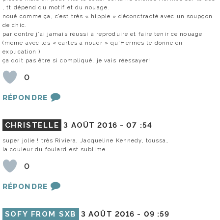
, tt dépend du motif et du nouage.
noué comme ça, c’est très « hippie » déconctracté avec un soupçon
de chic.
par contre j’ai jamais réussi à reproduire et faire tenir ce nouage
(même avec les « cartes à nouer » qu’Hermès te donne en
explication )
ça doit pas être si compliqué, je vais réessayer!
0
RÉPONDRE
CHRISTELLE
3 AOÛT 2016 -
07 :54
super jolie ! très Riviera, Jacqueline Kennedy, toussa…
la couleur du foulard est sublime
0
RÉPONDRE
SOFY FROM SXB
3 AOÛT 2016 -
09 :59