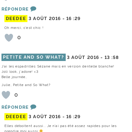
RÉPONDRE
DEEDEE
3 AOÛT 2016 -
16 :29
Oh merci, c’est chic !
0
PETITE AND SO WHAT?
3 AOÛT 2016 -
13 :58
J’ai les espadrilles Sézane mais en version dentelle blanche!
Joli look, j’adore! <3
Belle journée,
Julie, Petite and So What?
0
RÉPONDRE
DEEDEE
3 AOÛT 2016 -
16 :29
Elles déboitent aussi.. Je n’ai pas été assez rapides pour les
prendre moi aussi