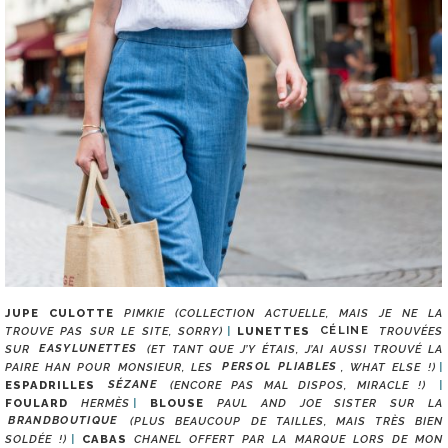
JUPE CULOTTE
PIMKIE (COLLECTION ACTUELLE, MAIS JE NE LA
TROUVE PAS SUR LE SITE, SORRY)
LUNETTES
CÉLINE
TROUVÉES
SUR
EASYLUNETTES
(ET TANT QUE J’Y ÉTAIS, J’AI AUSSI TROUVÉ LA
PAIRE HAN POUR MONSIEUR, LES
PERSOL PLIABLES
, WHAT ELSE !)
ESPADRILLES
SÉZANE
(ENCORE PAS MAL DISPOS, MIRACLE !)
FOULARD
HERMÈS
BLOUSE
PAUL AND JOE SISTER SUR LA
BRANDBOUTIQUE
(PLUS BEAUCOUP DE TAILLES, MAIS TRÈS BIEN
SOLDÉE !)
CABAS
CHANEL OFFERT PAR LA MARQUE LORS DE MON