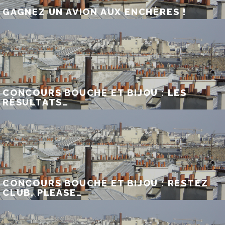
GAGNEZ UN AVION AUX ENCHÈRES !
CONCOURS BOUCHE ET BIJOU : LES
RÉSULTATS…
CONCOURS BOUCHE ET BIJOU : RESTEZ
CLUB, PLEASE…