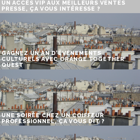
UN ACCÈS VIP AUX MEILLEURS VENTES
PRESSE, ÇA VOUS INTÉRESSE ?
GAGNEZ UN AN D’ÉVÈNEMENTS
CULTURELS AVEC ORANGE TOGETHER
QUEST
UNE SOIRÉE CHEZ UN COIFFEUR
PROFESSIONNEL, ÇA VOUS DIT ?