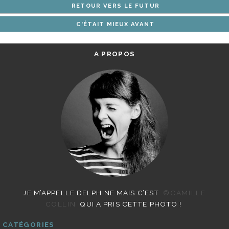
RETOUR VERS LE FUTUR
ARTICLES
C'ÉTAIT MIEUX AVANT
A PROPOS
JE M’APPELLE DELPHINE MAIS C’EST
©CAMILLE
COLLIN
QUI A PRIS CETTE PHOTO !
CATÉGORIES