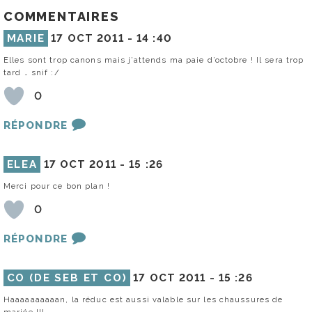
COMMENTAIRES
MARIE
17 OCT 2011 -
14 :40
Elles sont trop canons mais j’attends ma paie d’octobre ! Il sera trop
tard … snif :/
0
RÉPONDRE
ELEA
17 OCT 2011 -
15 :26
Merci pour ce bon plan !
0
RÉPONDRE
CO (DE SEB ET CO)
17 OCT 2011 -
15 :26
Haaaaaaaaaan, la réduc est aussi valable sur les chaussures de
mariée !!!