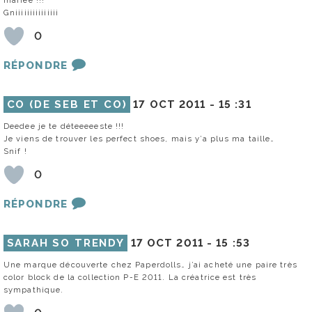
Gniiiiiiiiiiiiiii
0
RÉPONDRE
CO (DE SEB ET CO)
17 OCT 2011 -
15 :31
Deedee je te déteeeeeste !!!
Je viens de trouver les perfect shoes, mais y’a plus ma taille…
Snif !
0
RÉPONDRE
SARAH SO TRENDY
17 OCT 2011 -
15 :53
Une marque découverte chez Paperdolls… j’ai acheté une paire très
color block de la collection P-E 2011. La créatrice est très
sympathique.