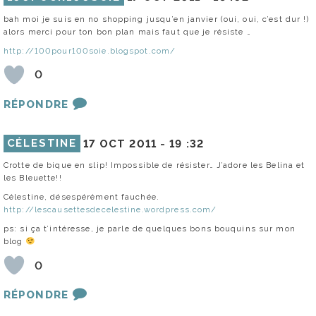
bah moi je suis en no shopping jusqu’en janvier (oui, oui, c’est dur !)
alors merci pour ton bon plan mais faut que je résiste …
http://100pour100soie.blogspot.com/
0
RÉPONDRE
CÉLESTINE
17 OCT 2011 -
19 :32
Crotte de bique en slip! Impossible de résister… J’adore les Belina et
les Bleuette!!
Célestine, désespérément fauchée.
http://lescausettesdecelestine.wordpress.com/
ps: si ça t’intéresse, je parle de quelques bons bouquins sur mon
blog
0
RÉPONDRE