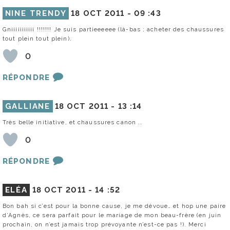
NINE TRENDY
18 OCT 2011 -
09 :43
Gniiiiiiiiiii !!!!!!! Je suis partieeeeee (là-bas ; acheter des chaussures
tout plein tout plein).
0
RÉPONDRE
GALLIANE
18 OCT 2011 -
13 :14
Très belle initiative, et chaussures canon ..
0
RÉPONDRE
ELÉA
18 OCT 2011 -
14 :52
Bon bah si c’est pour la bonne cause, je me dévoue… et hop une paire
d’Agnès, ce sera parfait pour le mariage de mon beau-frère (en juin
prochain, on n’est jamais trop prévoyante n’est-ce pas !). Merci