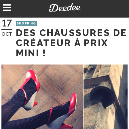
Aller
au
contenu
17
SHOPPING
DES CHAUSSURES DE
OCT
CRÉATEUR À PRIX
MINI !