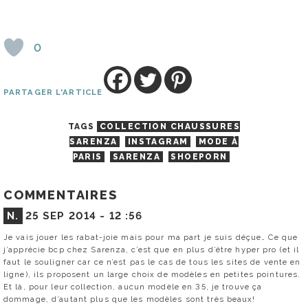
0
PARTAGER L'ARTICLE
TAGS
COLLECTION CHAUSSURES
SARENZA
INSTAGRAM
MODE À
PARIS
SARENZA
SHOEPORN
COMMENTAIRES
N.
25 SEP 2014 -
12 :56
Je vais jouer les rabat-joie mais pour ma part je suis déçue… Ce que
j’apprécie bcp chez Sarenza, c’est que en plus d’être hyper pro (et il
faut le souligner car ce n’est pas le cas de tous les sites de vente en
ligne), ils proposent un large choix de modèles en petites pointures.
Et là, pour leur collection, aucun modèle en 35, je trouve ça
dommage, d’autant plus que les modèles sont très beaux!