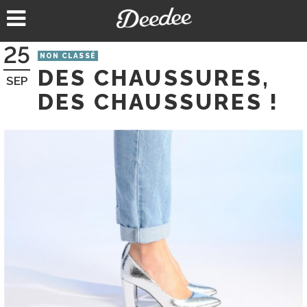
Aller
au
contenu
25
NON CLASSÉ
DES CHAUSSURES,
SEP
DES CHAUSSURES !