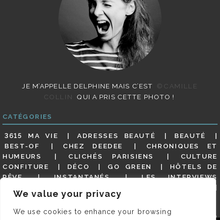
JE M’APPELLE DELPHINE MAIS C’EST
©CAMILLE
COLLIN
QUI A PRIS CETTE PHOTO !
CATÉGORIES
3615 MA VIE
ADRESSES BEAUTÉ
BEAUTÉ
BEST-OF
CHEZ DEEDEE
CHRONIQUES ET
HUMEURS
CLICHÉS PARISIENS
CULTURE
CONFITURE
DÉCO
GO GREEN
HÔTELS DE
RÊVE
INSTANTANÉS
LES INTERVIEWS
PARISIENNES
LIFESTYLE
LOOKS
MATERNITÉ
We value your privacy
MES ADRESSES
MODE
NON CLASSÉ
OLDIES
(BUT GOODIES)
PAR ICI LE MAGOT !
PARIS CITY-
We use cookies to enhance your browsing
GUIDE
PARIS EN PHOTOS
RESTAURANTS