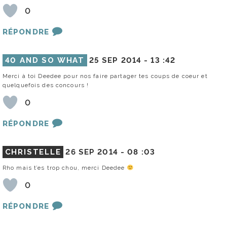
0
RÉPONDRE
40 AND SO WHAT
25 SEP 2014 -
13 :42
Merci à toi Deedee pour nos faire partager tes coups de coeur et
quelquefois des concours !
0
RÉPONDRE
CHRISTELLE
26 SEP 2014 -
08 :03
Rho mais t’es trop chou, merci Deedee
0
RÉPONDRE