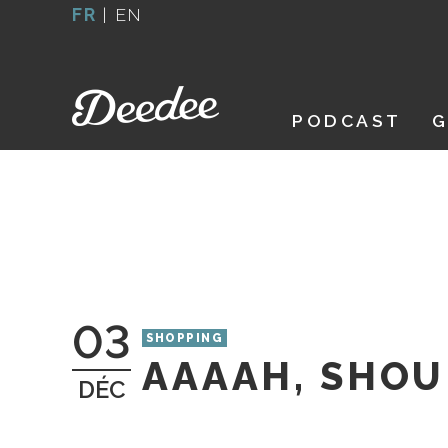
Aller
FR
|
EN
au
contenu
PODCAST
G
03
SHOPPING
AAAAH, SHO
DÉC