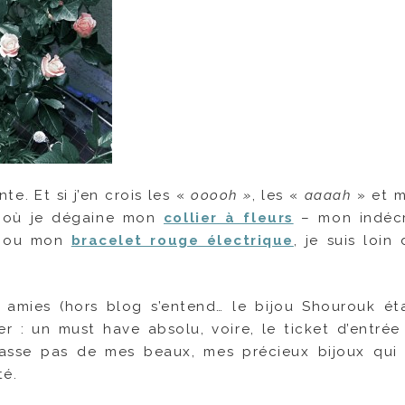
te. Et si j’en crois les «
ooooh »
, les «
aaaah
» et m
 où je dégaine mon
collier à fleurs
– mon indécr
– ou mon
bracelet rouge électrique
, je suis loin 
s amies (hors blog s’entend… le bijou Shourouk ét
r : un must have absolu, voire, le ticket d’entrée
e lasse pas de mes beaux, mes précieux bijoux qui
té.