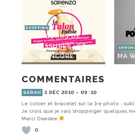
SHOPPING
2000 EUROS DE
CHAUSSURES… ET
CHRONI
PLUS ENCORE !
MA W
COMMENTAIRES
SARAH
3 DÉC 2010 -
09 :10
Le collier et bracelet sur la 1re photo : subl
Je crois que je vais shoppinger quelques me
Merci Deedee
0