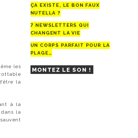
ÇA EXISTE, LE BON FAUX
NUTELLA ?
7 NEWSLETTERS QUI
CHANGENT LA VIE
UN CORPS PARFAIT POUR LA
PLAGE…
ême les
MONTEZ LE SON !
ottable
d’être la
ant à la
 dans la
 sauvent