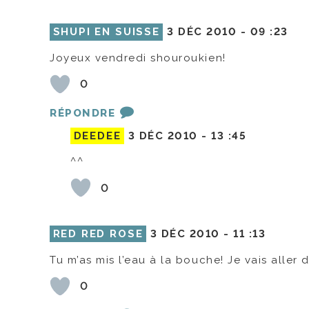
SHUPI EN SUISSE
3 DÉC 2010 -
09 :23
Joyeux vendredi shouroukien!
0
RÉPONDRE
DEEDEE
3 DÉC 2010 -
13 :45
^^
0
RED RED ROSE
3 DÉC 2010 -
11 :13
Tu m’as mis l’eau à la bouche! Je vais aller 
0