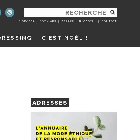
RECHERCHER
:
A PROPOS
ARCHIVES
PRESSE
BLOGROLL
CONTACT
DRESSING
C’EST NOËL !
ADRESSES