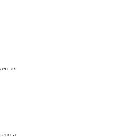
luentes
 même à