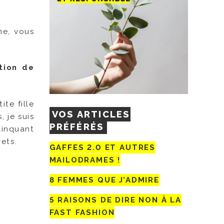
me, vous
tion de
te fille
VOS ARTICLES
 je suis
PRÉFÉRÉS
linquant
rets.
GAFFES 2.0 ET AUTRES
MAILODRAMES !
8 FEMMES QUE J’ADMIRE
5 RAISONS DE DIRE NON À LA
FAST FASHION