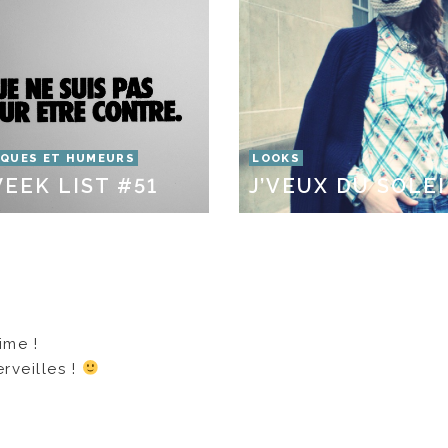
QUES ET HUMEURS
LOOKS
EEK LIST #51
J’VEUX DU SOLEI
ime !
rveilles !