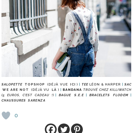
SALOPETTE
TOPSHOP
(DÉJÀ VUE
ICI
)
TEE
LÉON & HARPER
SAC
WE ARE NOT
(DÉJÀ VU
LÀ
)
BANDANA
TROUVÉ CHEZ KILLIWATCH
(5 EUROS, C’EST CADEAU !)
BAGUE
S.E.E
BRACELETS
FLODEM
CHAUSSURES
SARENZA
0