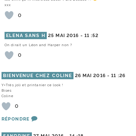
xxx
0
ELENA SANS H
25 MAI 2016 -
11 :52
On dirait un Léon and Harper non ?
0
BIENVENUE CHEZ COLINE
26 MAI 2016 -
11 :26
Y+Très joli et printanier ce look !
Bises
Coline
0
RÉPONDRE
SANDRINE
27 MAI 2016 -
14 :18