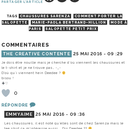
PARTAGER L'ARTICLE
TAGS
CHAUSSURES SARENZA
COMMENT PORTER LA
SALOPETTE
MARIE-PAOLA BERTRAND-HILLION
MODE À
PARIS
SALOPETTE PETIT PRIX
COMMENTAIRES
THE CREATIVE CONTENTE
25 MAI 2016 -
09 :29
Je dois être nouille mais je cherche d’où viennent les chaussures et
le t-shirt et je ne trouve pas… -_-
D’où qu’i viennent hein Deedee ?
bisou !
♡
0
RÉPONDRE
EMMYAIME
25 MAI 2016 -
09 :36
Les chaussures, il est noté qu’elles sont de chez Sarenza mais le
tee shirt ça m’intéresse aussi … Dis Deedee ??