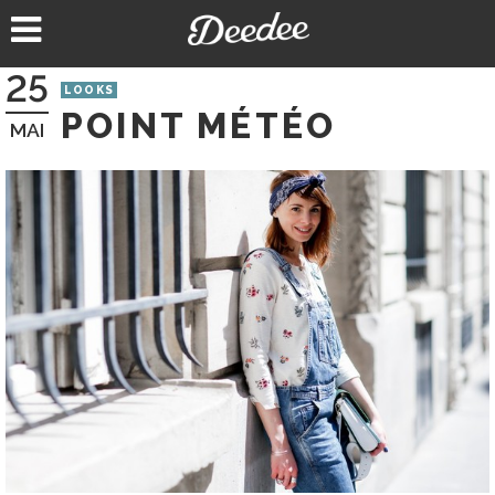
Aller
au
contenu
25
LOOKS
POINT MÉTÉO
MAI