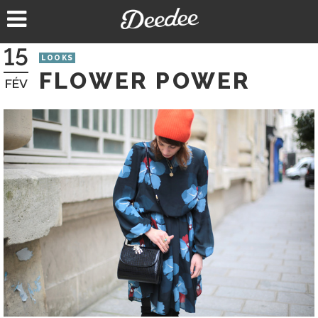
Aller
au
contenu
15
LOOKS
FLOWER POWER
FÉV