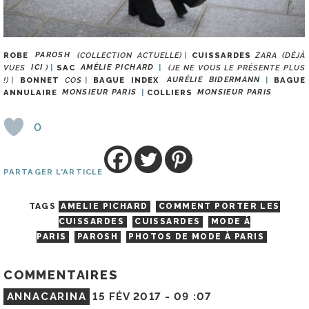
ROBE
PAROSH
(COLLECTION ACTUELLE)
CUISSARDES
ZARA (DÉJÀ
VUES
ICI
)
SAC
AMÉLIE PICHARD
(JE NE VOUS LE PRÉSENTE PLUS
!)
BONNET
COS
BAGUE INDEX
AURÉLIE BIDERMANN
BAGUE
ANNULAIRE
MONSIEUR PARIS
COLLIERS
MONSIEUR PARIS
0
PARTAGER L'ARTICLE
TAGS
AMELIE PICHARD
COMMENT PORTER LES
CUISSARDES
CUISSARDES
MODE À
PARIS
PAROSH
PHOTOS DE MODE À PARIS
COMMENTAIRES
ANNACARINA
15 FÉV 2017 -
09 :07