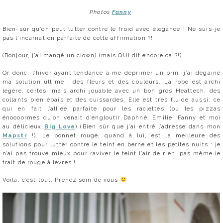
Photos
Fanny
Bien-sûr qu’on peut lutter contre le froid avec élégance ! Ne suis-je
pas l’incarnation parfaite de cette affirmation ?!
(Bonjour, j’ai mangé un clown) (mais QUI dit encore ça ?!).
Or donc, l’hiver ayant tendance à me déprimer un brin, j’ai dégainé
ma solution ultime : des fleurs et des couleurs. La robe est archi
légère, certes, mais archi jouable avec un bon gros Heattech, des
collants bien épais et des cuissardes. Elle est très fluide aussi, ce
qui en fait l’alliée parfaite pour les raclettes (ou les pizzas
énoooormes qu’on venait d’engloutir Daphné, Emilie, Fanny et moi
au délicieux
Big Love
) (Bien sûr que j’ai entré l’adresse dans mon
Mapstr
!). Le bonnet rouge, quand à lui, est la meilleure des
solutions pour lutter contre le teint en berne et les petites nuits : je
n’ai pas trouvé mieux pour raviver le teint l’air de rien, pas même le
trait de rouge à lèvres !
Voilà, c’est tout. Prenez soin de vous