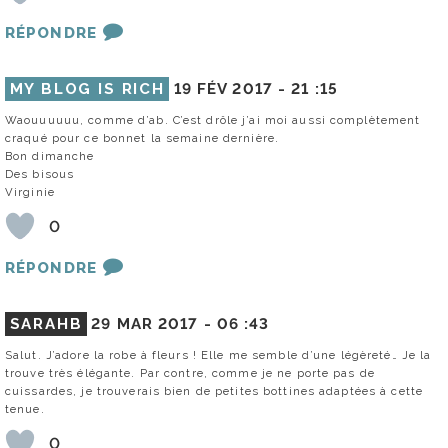
RÉPONDRE
MY BLOG IS RICH
19 FÉV 2017 -
21 :15
Waouuuuuu, comme d’ab. C’est drôle j’ai moi aussi complètement
craqué pour ce bonnet la semaine dernière.
Bon dimanche
Des bisous
Virginie
0
RÉPONDRE
SARAHB
29 MAR 2017 -
06 :43
Salut. J’adore la robe à fleurs ! Elle me semble d’une légèreté… Je la
trouve très élégante. Par contre, comme je ne porte pas de
cuissardes, je trouverais bien de petites bottines adaptées à cette
tenue.
0