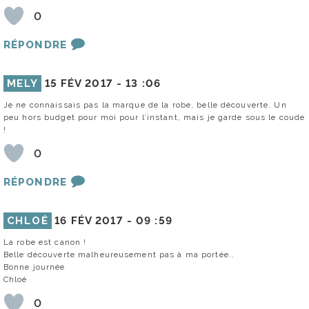
0
RÉPONDRE
MELY
15 FÉV 2017 -
13 :06
Je ne connaissais pas la marque de la robe, belle découverte. Un
peu hors budget pour moi pour l’instant, mais je garde sous le coude
!
0
RÉPONDRE
CHLOÉ
16 FÉV 2017 -
09 :59
La robe est canon !
Belle découverte malheureusement pas à ma portée..
Bonne journée
Chloé
0