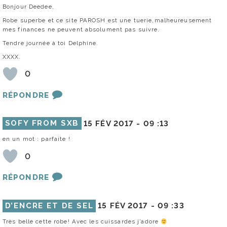
Bonjour Deedee,
Robe superbe et ce site PAROSH est une tuerie,malheureusement
mes finances ne peuvent absolument pas suivre.
Tendre journée à toi Delphine.
XXXX.
0
RÉPONDRE
SOFY FROM SXB
15 FÉV 2017 -
09 :13
en un mot : parfaite !
0
RÉPONDRE
D’ENCRE ET DE SEL
15 FÉV 2017 -
09 :33
Très belle cette robe! Avec les cuissardes j’adore