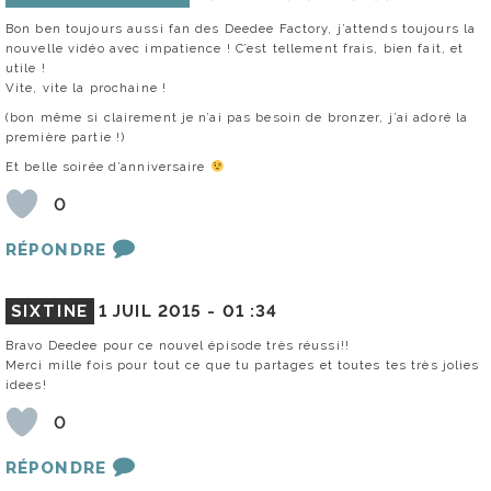
Bon ben toujours aussi fan des Deedee Factory, j’attends toujours la
nouvelle vidéo avec impatience ! C’est tellement frais, bien fait, et
utile !
Vite, vite la prochaine !
(bon même si clairement je n’ai pas besoin de bronzer, j’ai adoré la
première partie !)
Et belle soirée d’anniversaire
0
RÉPONDRE
SIXTINE
1 JUIL 2015 -
01 :34
Bravo Deedee pour ce nouvel épisode très réussi!!
Merci mille fois pour tout ce que tu partages et toutes tes très jolies
idees!
0
RÉPONDRE