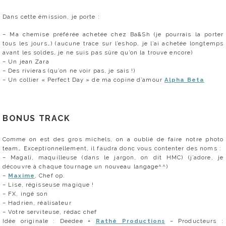
Dans cette émission, je porte :
– Ma chemise préférée achetée chez Ba&Sh (je pourrais la porter
tous les jours…) (aucune trace sur l’eshop, je l’ai achetée longtemps
avant les soldes, je ne suis pas sûre qu’on la trouve encore)
– Un jean Zara
– Des rivieras (qu’on ne voir pas, je sais !)
– Un collier « Perfect Day » de ma copine d’amour
Alpha Beta
BONUS TRACK
Comme on est des gros michels, on a oublié de faire notre photo
team… Exceptionnellement, il faudra donc vous contenter des noms :
– Magali, maquilleuse (dans le jargon, on dit HMC) (j’adore, je
découvre à chaque tournage un nouveau langage^^)
–
Maxime
, Chef op.
– Lise, régisseuse magique !
– FX, ingé son
– Hadrien, réalisateur
– Votre serviteuse, rédac chef
Idée originale : Deedee +
Rathé Productions
– Producteurs :