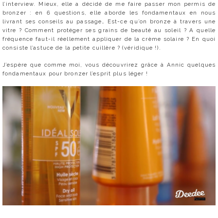
l’interview. Mieux, elle a décidé de me faire passer mon permis de
bronzer : en 6 questions, elle aborde les fondamentaux en nous
livrant ses conseils au passage… Est-ce qu’on bronze à travers une
vitre ? Comment protéger ses grains de beauté au soleil ? A quelle
fréquence faut-il réellement appliquer de la crème solaire ? En quoi
consiste l’astuce de la petite cuillère ? (véridique !).
J’espère que comme moi, vous découvrirez grâce à Annic quelques
fondamentaux pour bronzer l’esprit plus léger !