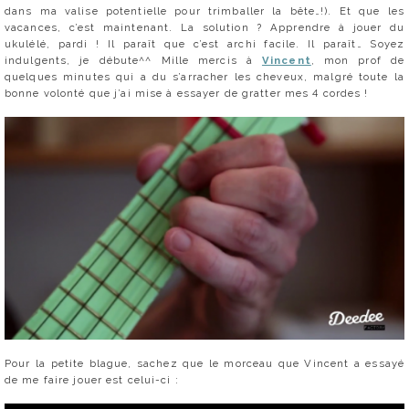
dans ma valise potentielle pour trimballer la bête…!). Et que les
vacances, c’est maintenant. La solution ? Apprendre à jouer du
ukulélé, pardi ! Il paraît que c’est archi facile. Il paraît… Soyez
indulgents, je débute^^ Mille mercis à
Vincent
, mon prof de
quelques minutes qui a du s’arracher les cheveux, malgré toute la
bonne volonté que j’ai mise à essayer de gratter mes 4 cordes !
Pour la petite blague, sachez que le morceau que Vincent a essayé
de me faire jouer est celui-ci :