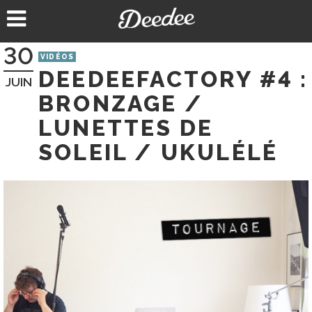
Aller
au
contenu
30
VIDÉOS
DEEDEEFACTORY #4 :
JUIN
BRONZAGE /
LUNETTES DE
SOLEIL / UKULÉLÉ