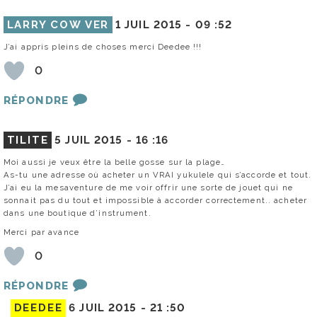
LARRY COW VER
1 JUIL 2015 -
09 :52
J’ai appris pleins de choses merci Deedee !!!
0
RÉPONDRE
TILITE
5 JUIL 2015 -
16 :16
Moi aussi je veux être la belle gosse sur la plage…
As-tu une adresse où acheter un VRAI yukulele qui s’accorde et tout.
J’ai eu la mesaventure de me voir offrir une sorte de jouet qui ne
sonnait pas du tout et impossible à accorder correctement.. acheter
dans une boutique d’instrument.
Merci par avance
0
RÉPONDRE
DEEDEE
6 JUIL 2015 -
21 :50