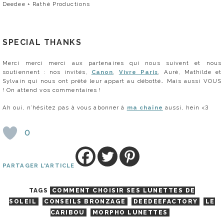
Deedee + Rathé Productions
SPECIAL THANKS
Merci merci merci aux partenaires qui nous suivent et nous
soutiennent : nos invités,
Canon
,
Vivre Paris
, Auré, Mathilde et
Sylvain qui nous ont prêté leur appart au débotté… Mais aussi VOUS
! On attend vos commentaires !
Ah oui, n’hésitez pas à vous abonner à
ma chaîne
aussi, hein <3
0
PARTAGER L'ARTICLE
TAGS
COMMENT CHOISIR SES LUNETTES DE
SOLEIL
CONSEILS BRONZAGE
DEEDEEFACTORY
LE
CARIBOU
MORPHO LUNETTES