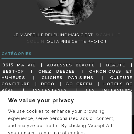
JE M’APPELLE DELPHINE MAIS C’EST
©CAMILLE
COLLIN
QUI A PRIS CETTE PHOTO !
CATÉGORIES
3615 MA VIE
ADRESSES BEAUTÉ
BEAUTÉ
BEST-OF
CHEZ DEEDEE
CHRONIQUES ET
HUMEURS
CLICHÉS PARISIENS
CULTURE
CONFITURE
DÉCO
GO GREEN
HÔTELS DE
RÊVE
INSTANTANÉS
LES INTERVIEWS
PARISIENNES
LIFESTYLE
LOOKS
MATERNITÉ
We value your privacy
MES ADRESSES
MODE
NON CLASSÉ
OLDIES
(BUT GOODIES)
PAR ICI LE MAGOT !
PARIS CITY-
We use cookies to enhance your browsing
GUIDE
PARIS EN PHOTOS
RESTAURANTS
experience, serve personalized ads or content,
REVUE DE PRESSE DÉTAILLÉE, SIOU PLAIT
SALONS
Nous utilisons des cookies pour vous garantir la meilleure
and analyze our traffic. By clicking "Accept All",
DE THÉ
SHOPPING
VIDÉOS
VITE ! UN RESTO
expérience sur notre site. Si vous continuez à utiliser ce
you consent to our use of cookies.
VOYAGES VOYAGES