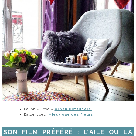
Ballon « Love »
Urban Outfitters
Ballon coeur
Mieux que des fleurs
SON FILM PRÉFÉRÉ : L’AILE OU LA