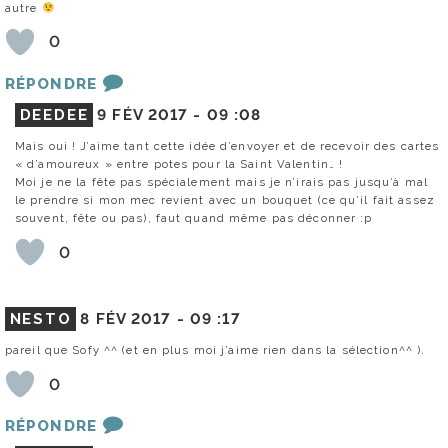
autre
0
RÉPONDRE
DEEDEE
9 FÉV 2017 -
09 :08
Mais oui ! J’aime tant cette idée d’envoyer et de recevoir des cartes
« d’amoureux » entre potes pour la Saint Valentin… !
Moi je ne la fête pas spécialement mais je n’irais pas jusqu’à mal
le prendre si mon mec revient avec un bouquet (ce qu’il fait assez
souvent, fête ou pas), faut quand même pas déconner :p
0
NESTO
8 FÉV 2017 -
09 :17
pareil que Sofy ^^ (et en plus moi j’aime rien dans la sélection^^ ).
0
RÉPONDRE