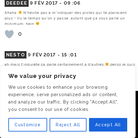
DEEDEE
9 FÉV 2017 -
09 :06
Ahaha
N’hésite pas à m’indiquer des pistes qui te plairaient
plus ! Vu le temps qu’on y passe, autant que ça vous parle un
minimum, hein
0
NESTO
9 FÉV 2017 -
15 :01
ah mais t’inquiète ça parle certainement à d’autres
perso je suis
hyper difficile et exigeante (mon mec aussi, comme ça on fait la
We value your privacy
paire oO ) [en vrai je suis pas si compliquée: un p’tit tattoo et je
suis contente ^^ ). Je vais lire ta liste anti saint valentin pour voir!
We use cookies to enhance your browsing
0
experience, serve personalized ads or content,
Nous utilisons des cookies pour vous garantir la meilleure
and analyze our traffic. By clicking "Accept All",
expérience sur notre site. Si vous continuez à utiliser ce
you consent to our use of cookies.
dernier, nous considérerons que vous acceptez l'utilisation des
OLIVIA
9 FÉV 2017 -
09 :34
cookies.
Houla… tellement de choses qui me font de l’œil dans cette sélection
Customize
Reject All
Accept All
OK
(<3 pour le sablier Dyptique notamment).
Par contre, comme Sofy et Nesto, je ne souhaite pas