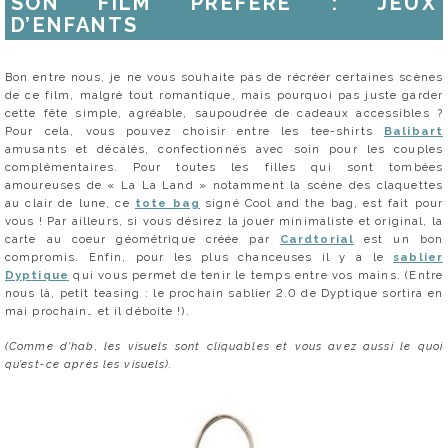
SON FILM PRÉFÉRÉ : JEUX
D’ENFANTS
Bon entre nous, je ne vous souhaite pas de récréer certaines scènes
de ce film, malgré tout romantique, mais pourquoi pas juste garder
cette fête simple, agréable, saupoudrée de cadeaux accessibles ?
Pour cela, vous pouvez choisir entre les tee-shirts
Balibart
amusants et décalés, confectionnés avec soin pour les couples
complémentaires. Pour toutes les filles qui sont tombées
amoureuses de « La La Land » notamment la scène des claquettes
au clair de lune, ce
tote bag
signé Cool and the bag, est fait pour
vous ! Par ailleurs, si vous désirez la jouer minimaliste et original, la
carte au coeur géométrique créée par
Cardtorial
est un bon
compromis. Enfin, pour les plus chanceuses il y a le
sablier
Dyptique
qui vous permet de tenir le temps entre vos mains. (Entre
nous là, petit teasing : le prochain sablier 2.0 de Dyptique sortira en
mai prochain… et il déboite !).
(Comme d’hab, les visuels sont cliquables et vous avez aussi le quoi
qu’est-ce après les visuels).