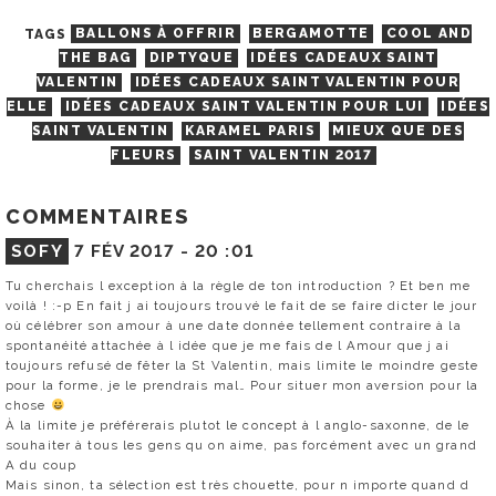
TAGS
BALLONS À OFFRIR
BERGAMOTTE
COOL AND
THE BAG
DIPTYQUE
IDÉES CADEAUX SAINT
VALENTIN
IDÉES CADEAUX SAINT VALENTIN POUR
ELLE
IDÉES CADEAUX SAINT VALENTIN POUR LUI
IDÉES
SAINT VALENTIN
KARAMEL PARIS
MIEUX QUE DES
FLEURS
SAINT VALENTIN 2017
COMMENTAIRES
SOFY
7 FÉV 2017 -
20 :01
Tu cherchais l exception à la règle de ton introduction ? Et ben me
voilà ! :-p En fait j ai toujours trouvé le fait de se faire dicter le jour
où célébrer son amour à une date donnée tellement contraire à la
spontanéité attachée à l idée que je me fais de l Amour que j ai
toujours refusé de fêter la St Valentin, mais limite le moindre geste
pour la forme, je le prendrais mal… Pour situer mon aversion pour la
chose
À la limite je préférerais plutot le concept à l anglo-saxonne, de le
souhaiter à tous les gens qu on aime, pas forcément avec un grand
A du coup
Mais sinon, ta sélection est très chouette, pour n importe quand d