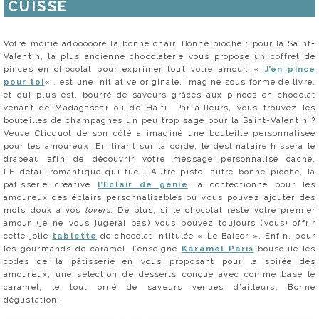
CUISSE
Votre moitié adooooore la bonne chair. Bonne pioche : pour la Saint-
Valentin, la plus ancienne chocolaterie vous propose un coffret de
pinces en chocolat pour exprimer tout votre amour. «
J’en pince
pour toi
« , est une initiative originale, imaginé sous forme de livre,
et qui plus est, bourré de saveurs grâces aux pinces en chocolat
venant de Madagascar ou de Haïti. Par ailleurs, vous trouvez les
bouteilles de champagnes un peu trop sage pour la Saint-Valentin ?
Veuve Clicquot de son côté a imaginé une bouteille personnalisée
pour les amoureux. En tirant sur la corde, le destinataire hissera le
drapeau afin de découvrir votre message personnalisé caché.
LE détail romantique qui tue ! Autre piste, autre bonne pioche, la
pâtisserie créative
l’Eclair de génie
, a confectionné pour les
amoureux des éclairs personnalisables où vous pouvez ajouter des
mots doux à vos
lovers.
De plus, si le chocolat reste votre premier
amour (je ne vous jugerai pas) vous pouvez toujours (vous) offrir
cette jolie
tablette
de chocolat intitulée « Le Baiser ». Enfin, pour
les gourmands de caramel, l’enseigne
Karamel Paris
bouscule les
codes de la pâtisserie en vous proposant pour la soirée des
amoureux, une sélection de desserts conçue avec comme base le
caramel, le tout orné de saveurs venues d’ailleurs. Bonne
dégustation !