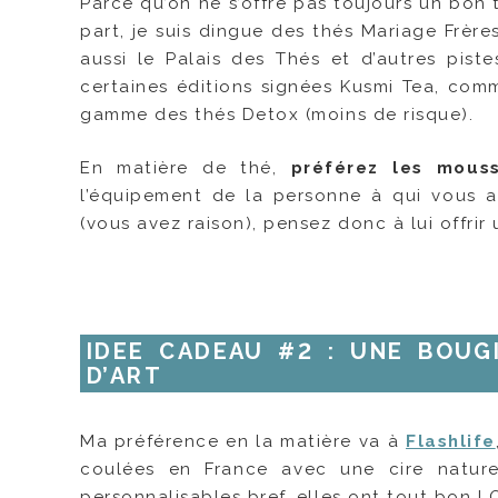
Parce qu’on ne s’offre pas toujours un bon
part, je suis dingue des thés Mariage Frères
aussi le Palais des Thés et d’autres pis
certaines éditions signées Kusmi Tea, com
gamme des thés Detox (moins de risque).
En matière de thé,
préférez les mous
l’équipement de la personne à qui vous all
(vous avez raison), pensez donc à lui offrir
IDEE CADEAU #2 : UNE BOUG
D’ART
Ma préférence en la matière va à
Flashlife
coulées en France avec une cire nature
personnalisables bref, elles ont tout bon ! 