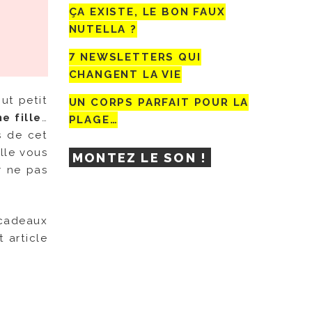
ÇA EXISTE, LE BON FAUX
NUTELLA ?
7 NEWSLETTERS QUI
CHANGENT LA VIE
out petit
UN CORPS PARFAIT POUR LA
e fille
…
PLAGE…
s de cet
elle vous
MONTEZ LE SON !
r ne pas
 cadeaux
t article