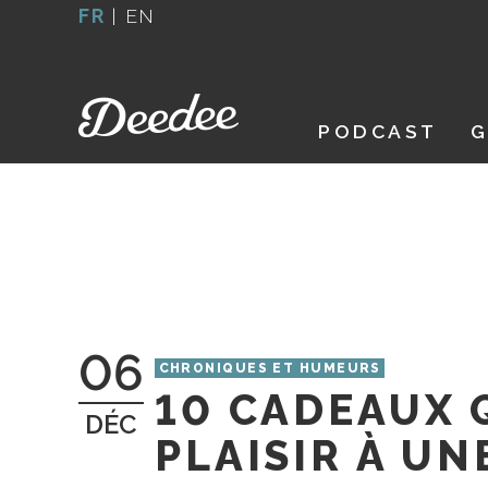
Aller
FR
|
EN
au
contenu
PODCAST
G
06
CHRONIQUES ET HUMEURS
10 CADEAUX 
DÉC
PLAISIR À UN