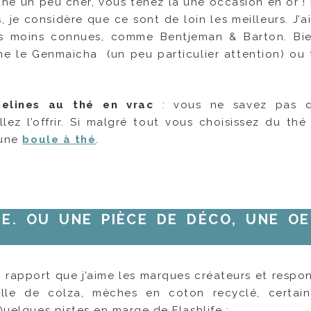
 thé un peu cher, vous tenez là une occasion en or !
, je considère que ce sont de loin les meilleurs. J’
tes moins connues, comme Bentjeman & Barton. Bie
me le Genmaicha (un peu particulier attention) ou 
selines au thé en vrac
: vous ne savez pas q
ez l’offrir. Si malgré tout vous choisissez du thé
 une
boule à thé
.
IE. OU UNE PIÈCE DE DÉCO, UNE O
, rapport que j’aime les marques créateurs et respon
lle de colza, mèches en coton recyclé, certain
Quelques pistes en marge de Flashlife :