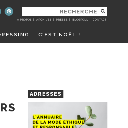
RECHERCHER
:
A PROPOS
ARCHIVES
PRESSE
BLOGROLL
CONTACT
DRESSING
C’EST NOËL !
ADRESSES
URS