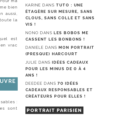
 Pour ma
KARINE
DANS
TUTO : UNE
aime bien
ÉTAGÈRE SUR MESURE, SANS
n aussi,
CLOUS, SANS COLLE ET SANS
toute la
VIS !
NONO
DANS
LES BOBOS ME
uel est
CASSENT LES BONBONS !
 en vrac
DANIELE
DANS
MON PORTRAIT
(PRESQUE) HARCOURT
JULIE
DANS
IDÉES CADEAUX
POUR LES MINUS DE 0 À 4
ANS !
EUVRE
DEEDEE
DANS
70 IDÉES
CADEAUX RESPONSABLES ET
CRÉATEURS POUR ELLES !
sables :
es sont
PORTRAIT PARISIEN