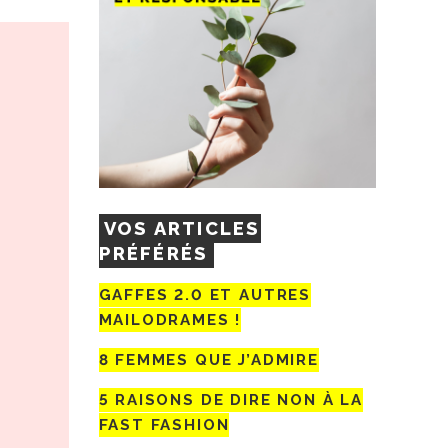
VOS ARTICLES
PRÉFÉRÉS
GAFFES 2.0 ET AUTRES
MAILODRAMES !
8 FEMMES QUE J’ADMIRE
5 RAISONS DE DIRE NON À LA
FAST FASHION