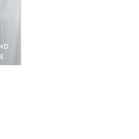
AND
TE