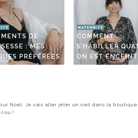
ITÉ
MATERNITÉ
EMENTS DE
COMMENT
SESSE : MES
S’HABILLER QU
QUES PRÉFÉRÉES
ON EST ENCEIN
r Noël. Je vais aller jeter un oeil dans la boutique
 cou !