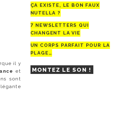
ÇA EXISTE, LE BON FAUX
NUTELLA ?
7 NEWSLETTERS QUI
CHANGENT LA VIE
UN CORPS PARFAIT POUR LA
PLAGE…
rque il y
MONTEZ LE SON !
ance
et
ins sont
élégante