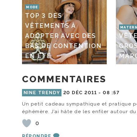
MODE
TOP 3 DES
VÊTEMENTS À
MATERN
ADOPTER AVEC DES
VÊT
BAS DE CONTENTION
GROS
EN ÉTÉ
MAR
COMMENTAIRES
NINE TRENDY
20 DÉC 2011 -
08 :57
Un petit cadeau sympathique et pratique pou
éphémère. J’ai hâte de les enfiler autour du
0
RÉPONDRE