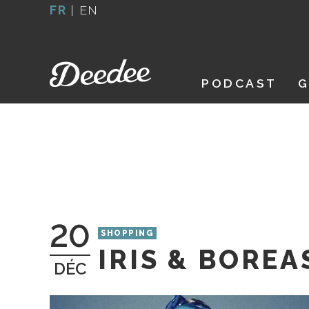
Aller
FR
|
EN
au
contenu
PODCAST
G
20
SHOPPING
IRIS & BOREA
DÉC