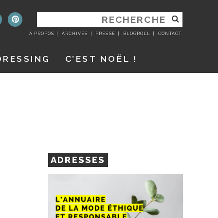
RECHERCHER
:
A PROPOS
ARCHIVES
PRESSE
BLOGROLL
CONTACT
DRESSING
C’EST NOËL !
ADRESSES