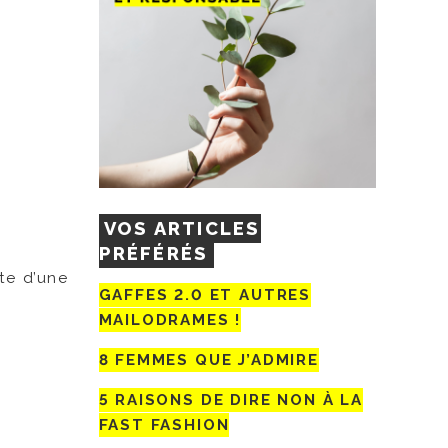
VOS ARTICLES
PRÉFÉRÉS
te d’une
GAFFES 2.0 ET AUTRES
MAILODRAMES !
8 FEMMES QUE J’ADMIRE
5 RAISONS DE DIRE NON À LA
FAST FASHION