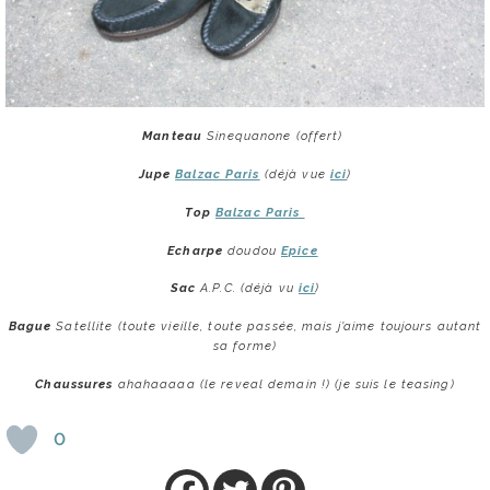
Manteau
Sinequanone (offert)
Jupe
Balzac Paris
(déjà vue
ici
)
Top
Balzac Paris
Echarpe
doudou
Epice
Sac
A.P.C. (déjà vu
ici
)
Bague
Satellite (toute vieille, toute passée, mais j’aime toujours autant
sa forme)
Chaussures
ahahaaaaa (le reveal demain !) (je suis le teasing)
0