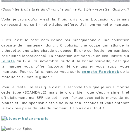
(Ouuuh les traits tirés du dimanche qui me font bien regretter Gaston…!)
Voilà, je crois qu’on y est, là. Froid, gris, ouin. L’occasion ou jamais
de ressortir ou sortir notre Jules préféré… J’ai nommé notre manteau
!
Jules, c’est le petit nom donné par Sinequanone a une collection
capsule de manteaux, donc : 6 coloris, une coupe qui allonge la
silhouette, une laine chaude et douce. Et une confection en banlieue
parisienne (cocoricoooo). La collection est vendue en exclusivité sur
le site
du 12 au 16 novembre. Surtout, la bonne nouvelle, c’est que
la marque vous offre l’opportunité de gagner vous aussi votre
manteau. Pour ce faire, rendez-vous sur le
compte Facebook
de la
marque et suivez le guide !
Pour le reste… Je sais que c’est la seconde fois que je vous montre
cette jupe (SCANDALE) mais je crois bien que c’est vraiment et
officiellement ma BFF de cet hiver. Portée avec cette merveille de
blouse et l’indispensable étole de la saison, secouez et vous obtenez
le look pas prise de tête du moment. Et puis c’est tout !