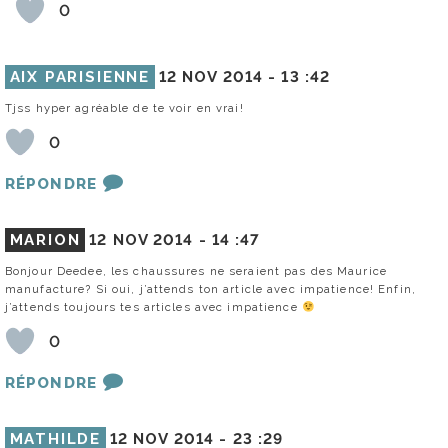
0
AIX PARISIENNE
12 NOV 2014 -
13 :42
Tjss hyper agréable de te voir en vrai!
0
RÉPONDRE
MARION
12 NOV 2014 -
14 :47
Bonjour Deedee, les chaussures ne seraient pas des Maurice
manufacture? Si oui, j’attends ton article avec impatience! Enfin,
j’attends toujours tes articles avec impatience
0
RÉPONDRE
MATHILDE
12 NOV 2014 -
23 :29