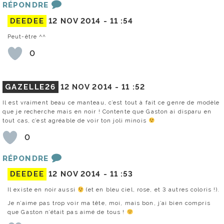
RÉPONDRE
DEEDEE
12 NOV 2014 -
11 :54
Peut-être ^^
0
GAZELLE26
12 NOV 2014 -
11 :52
Il est vraiment beau ce manteau, c’est tout à fait ce genre de modèle
que je recherche mais en noir ! Contente que Gaston ai disparu en
tout cas, c’est agréable de voir ton joli minois
0
RÉPONDRE
DEEDEE
12 NOV 2014 -
11 :53
Il existe en noir aussi
(et en bleu ciel, rose, et 3 autres coloris !).
Je n’aime pas trop voir ma tête, moi, mais bon, j’ai bien compris
que Gaston n’était pas aimé de tous !