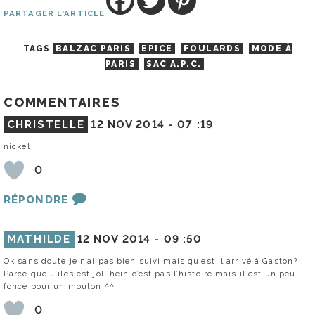
PARTAGER L'ARTICLE
TAGS
BALZAC PARIS
EPICE
FOULARDS
MODE À
PARIS
SAC A.P.C.
COMMENTAIRES
CHRISTELLE
12 NOV 2014 -
07 :19
nickel !
0
RÉPONDRE
MATHILDE
12 NOV 2014 -
09 :50
Ok sans doute je n’ai pas bien suivi mais qu’est il arrivé à Gaston?
Parce que Jules est joli hein c’est pas l’histoire mais il est un peu
foncé pour un mouton ^^
0