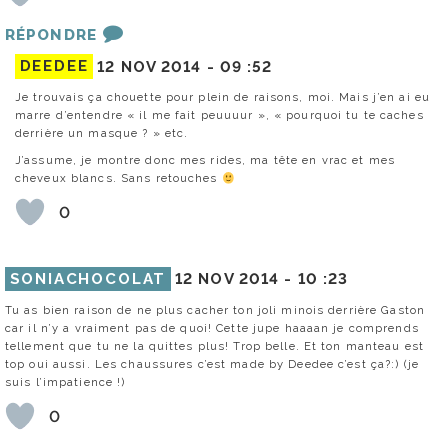
RÉPONDRE
DEEDEE
12 NOV 2014 -
09 :52
Je trouvais ça chouette pour plein de raisons, moi. Mais j’en ai eu
marre d’entendre « il me fait peuuuur », « pourquoi tu te caches
derrière un masque ? » etc.
J’assume, je montre donc mes rides, ma tête en vrac et mes
cheveux blancs. Sans retouches
0
SONIACHOCOLAT
12 NOV 2014 -
10 :23
Tu as bien raison de ne plus cacher ton joli minois derrière Gaston
car il n’y a vraiment pas de quoi! Cette jupe haaaan je comprends
tellement que tu ne la quittes plus! Trop belle. Et ton manteau est
top oui aussi. Les chaussures c’est made by Deedee c’est ça?:) (je
suis l’impatience !)
0