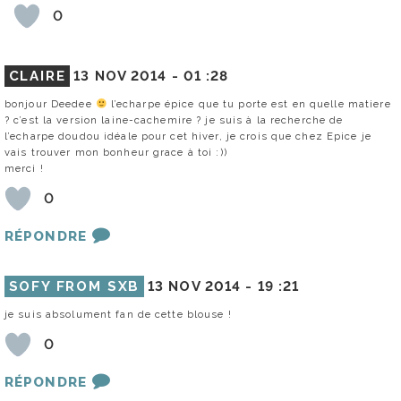
0
CLAIRE
13 NOV 2014 -
01 :28
bonjour Deedee
l’echarpe épice que tu porte est en quelle matiere
? c’est la version laine-cachemire ? je suis à la recherche de
l’echarpe doudou idéale pour cet hiver, je crois que chez Epice je
vais trouver mon bonheur grace à toi :))
merci !
0
RÉPONDRE
SOFY FROM SXB
13 NOV 2014 -
19 :21
je suis absolument fan de cette blouse !
0
RÉPONDRE