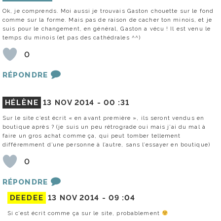
Ok, je comprends. Moi aussi je trouvais Gaston chouette sur le fond
comme sur la forme. Mais pas de raison de cacher ton minois, et je
suis pour le changement, en général, Gaston a vécu ! Il est venu le
temps du minois (et pas des cathédrales ^^)
0
RÉPONDRE
HÉLÈNE
13 NOV 2014 -
00 :31
Sur le site c’est écrit « en avant première », ils seront vendus en
boutique après ? (je suis un peu rétrograde oui mais j’ai du mal à
faire un gros achat comme ça, qui peut tomber tellement
différemment d’une personne à l’autre, sans l’essayer en boutique)
0
RÉPONDRE
DEEDEE
13 NOV 2014 -
09 :04
Si c’est écrit comme ça sur le site, probablement