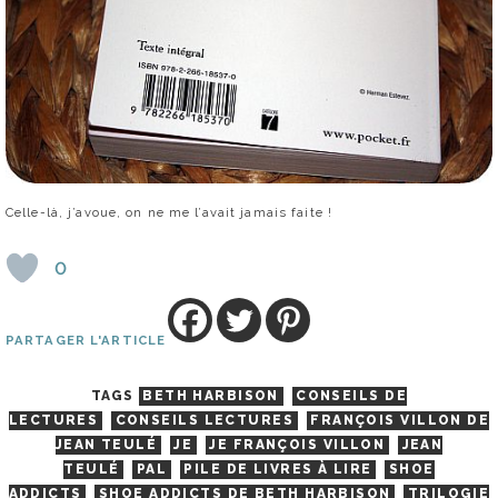
Celle-là, j’avoue, on ne me l’avait jamais faite !
0
PARTAGER L'ARTICLE
TAGS
BETH HARBISON
CONSEILS DE
LECTURES
CONSEILS LECTURES
FRANÇOIS VILLON DE
JEAN TEULÉ
JE
JE FRANÇOIS VILLON
JEAN
TEULÉ
PAL
PILE DE LIVRES À LIRE
SHOE
ADDICTS
SHOE ADDICTS DE BETH HARBISON
TRILOGIE