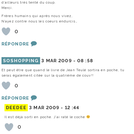
d’ailleurs très tenté du coup.
Merci.
Frères humains qui après nous vivez,
N’ayez contre nous les coeurs endurcis…
0
RÉPONDRE
SOSHOPPING
3 MAR 2009 -
08 :58
Et peut être que quand le livre de Jean Teulé sortira en poche, tu
seras également citée sur la quatrième de couv!!
0
RÉPONDRE
DEEDEE
3 MAR 2009 -
12 :44
Il est déjà sorti en poche. J’ai raté le coche
0