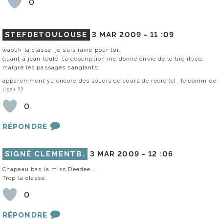
0
STEFDETOULOUSE
3 MAR 2009 -
11 :09
waouh la classe, je suis ravie pour toi.
quant à jean teulé, ta description me donne envie de le lire illico,
malgré les passages sanglants.
apparemment ya encore des soucis de cours de récré (cf. le comm de
lisa) ??
0
RÉPONDRE
SIGNÉ CLEMENTB.
3 MAR 2009 -
12 :06
Chapeau bas la miss Deedee …
Trop la classe.
0
RÉPONDRE