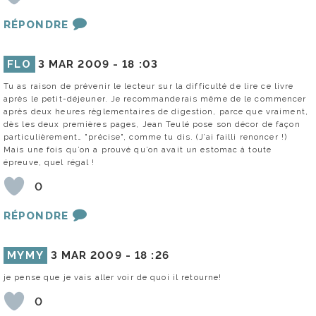
RÉPONDRE
FLO
3 MAR 2009 -
18 :03
Tu as raison de prévenir le lecteur sur la difficulté de lire ce livre
après le petit-déjeuner. Je recommanderais même de le commencer
après deux heures règlementaires de digestion, parce que vraiment,
dès les deux premières pages, Jean Teulé pose son décor de façon
particulièrement… "précise", comme tu dis. (J’ai failli renoncer !)
Mais une fois qu’on a prouvé qu’on avait un estomac à toute
épreuve, quel régal !
0
RÉPONDRE
MYMY
3 MAR 2009 -
18 :26
je pense que je vais aller voir de quoi il retourne!
0