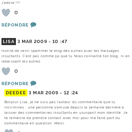
J’adore !!!!
0
RÉPONDRE
LISA
3 MAR 2009 -
10 :47
Inutile de venir spammer le blog des autres avec tes messages
insultants. C’est pas comme ça que tu feras connaitre ton blog, ni en
rabaissant les autres
0
RÉPONDRE
DEEDEE
3 MAR 2009 -
12 :24
Bonjour Lisa, je ne suis pas l’auteur du commentaire que tu
incrimines : une personne s’amuse depuis la semaine dernière à
laisser des commentaires insultants en usurpant mon identité. Je
te remercie de prendre contact avec moi pour me faire part du
commentaire en question. Merci.