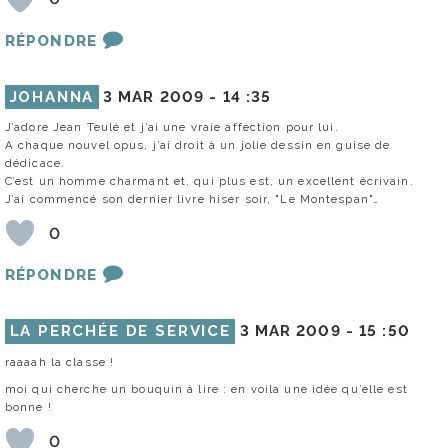
RÉPONDRE
JOHANNA
3 MAR 2009 -
14 :35
J’adore Jean Teulé et j’ai une vraie affection pour lui.
A chaque nouvel opus, j’ai droit à un jolie dessin en guise de
dédicace.
C’est un homme charmant et, qui plus est, un excellent écrivain.
J’ai commencé son dernier livre hiser soir, "Le Montespan"…
0
RÉPONDRE
LA PERCHÉE DE SERVICE
3 MAR 2009 -
15 :50
raaaah la classe !
moi qui cherche un bouquin à lire : en voila une idée qu’elle est
bonne !
0