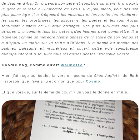
de Jeanne d’Arc. On a pendu son père et supplicié sa mère. Il a appris
le grec et le latin à l’université de Paris. Il a joui, menti, volé dès son
plus jeune âge. Il a fréquenté les miséreux et les nantis, les étudiants,
les curés, les prostituées, les assassins, les poètes et les rois. Aucun
sentiment humain ne lui était étranger. Des plus sublimes aux plus
atroces, il a commis tous les actes qu’un homme peut commettre. Il a
traversé comme un météore trente années de l’histoire de son temps et
a disparu un matin sur la route d’Orléans. Il a donné au monde des
poèmes puissants et mystérieux et ouvert cette voie somptueuse
qu’emprunteront à sa suite tous les autres poètes : l’absolue liberté.
Goodie Bag, comme dirait
Walinette
:
Hier, j’ai reçu au boulot la version poche de
Shoe Addicts
, de Beth
Harbison, que j’avais lu et chroniqué pour
Cosmo
.
Et que vois-je, sur la 4ème de couv’ ? Je vous le donne en mille… :