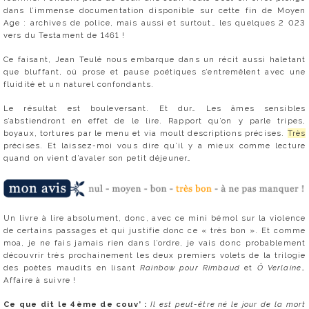
dans l’immense documentation disponible sur cette fin de Moyen
Age : archives de police, mais aussi et surtout… les quelques 2 023
vers du Testament de 1461 !
Ce faisant, Jean Teulé nous embarque dans un récit aussi haletant
que bluffant, où prose et pause poétiques s’entremêlent avec une
fluidité et un naturel confondants.
Le résultat est bouleversant. Et dur… Les âmes sensibles
s’abstiendront en effet de le lire. Rapport qu’on y parle tripes,
boyaux, tortures par le menu et via moult descriptions précises.
Très
précises. Et laissez-moi vous dire qu’il y a mieux comme lecture
quand on vient d’avaler son petit déjeuner…
Un livre à lire absolument, donc, avec ce mini bémol sur la violence
de certains passages et qui justifie donc ce « très bon ». Et comme
moa, je ne fais jamais rien dans l’ordre, je vais donc probablement
découvrir très prochainement les deux premiers volets de la trilogie
des poètes maudits en lisant
Rainbow pour Rimbaud
et
Ô Verlaine
…
Affaire à suivre !
Ce que dit le 4ème de couv’ :
Il est peut-être né le jour de la mort