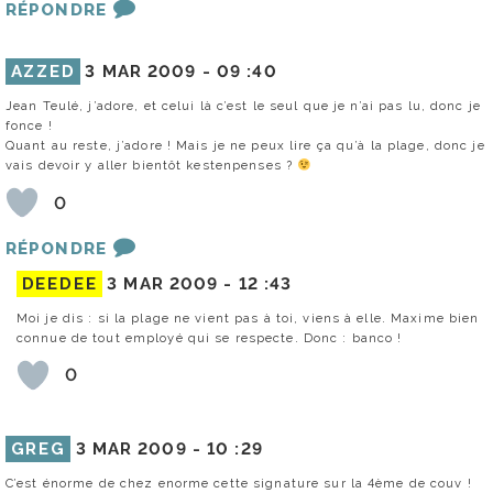
RÉPONDRE
AZZED
3 MAR 2009 -
09 :40
Jean Teulé, j’adore, et celui là c’est le seul que je n’ai pas lu, donc je
fonce !
Quant au reste, j’adore ! Mais je ne peux lire ça qu’à la plage, donc je
vais devoir y aller bientôt kestenpenses ?
0
RÉPONDRE
DEEDEE
3 MAR 2009 -
12 :43
Moi je dis : si la plage ne vient pas à toi, viens à elle. Maxime bien
connue de tout employé qui se respecte. Donc : banco !
0
GREG
3 MAR 2009 -
10 :29
C’est énorme de chez enorme cette signature sur la 4ème de couv !