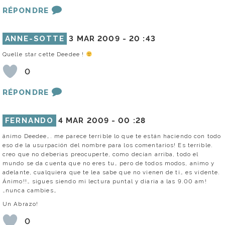
RÉPONDRE
ANNE-SOTTE
3 MAR 2009 -
20 :43
Quelle star cette Deedee !
0
RÉPONDRE
FERNANDO
4 MAR 2009 -
00 :28
änimo Deedee…. me parece terrible lo que te están haciendo con todo
eso de la usurpación del nombre para los comentarios! Es terrible.
creo que no deberias preocuperte, como decían arriba, todo el
mundo se da cuenta que no eres tu… pero de todos modos, animo y
adelante, cualquiera que te lea sabe que no vienen de ti… es vidente.
Ánimo!!… sigues siendo mi lectura puntal y diaria a las 9.00 am!
…nunca cambies…
Un Abrazo!
0