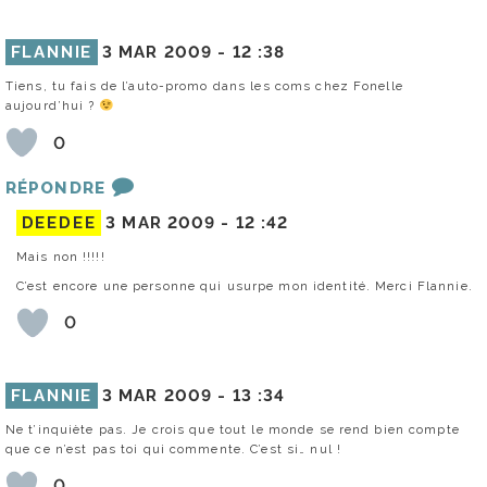
FLANNIE
3 MAR 2009 -
12 :38
Tiens, tu fais de l’auto-promo dans les coms chez Fonelle
aujourd’hui ?
0
RÉPONDRE
DEEDEE
3 MAR 2009 -
12 :42
Mais non !!!!!
C’est encore une personne qui usurpe mon identité. Merci Flannie.
0
FLANNIE
3 MAR 2009 -
13 :34
Ne t’inquiète pas. Je crois que tout le monde se rend bien compte
que ce n’est pas toi qui commente. C’est si… nul !
0