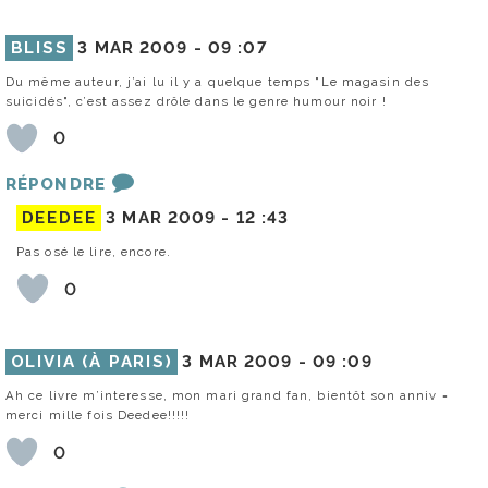
BLISS
3 MAR 2009 -
09 :07
Du même auteur, j’ai lu il y a quelque temps "Le magasin des
suicidés", c’est assez drôle dans le genre humour noir !
0
RÉPONDRE
DEEDEE
3 MAR 2009 -
12 :43
Pas osé le lire, encore.
0
OLIVIA (À PARIS)
3 MAR 2009 -
09 :09
Ah ce livre m’interesse, mon mari grand fan, bientôt son anniv =
merci mille fois Deedee!!!!!
0