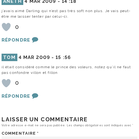
ANETH
4 MAR 2009 -
14 :18
j’avais aimé Darling qui n’est pas très soft non plus. Je vais peut-
être me laisser tenter par celui-ci.
0
RÉPONDRE
TOM
4 MAR 2009 -
15 :56
il était considéré comme le prince des voleurs, notez qu’il ne faut
pas confondre villon et fillon
0
RÉPONDRE
LAISSER UN COMMENTAIRE
Votre adresse e-mail ne sera pas publiée.
Les champs obligatoires sont indiqués avec
*
COMMENTAIRE
*