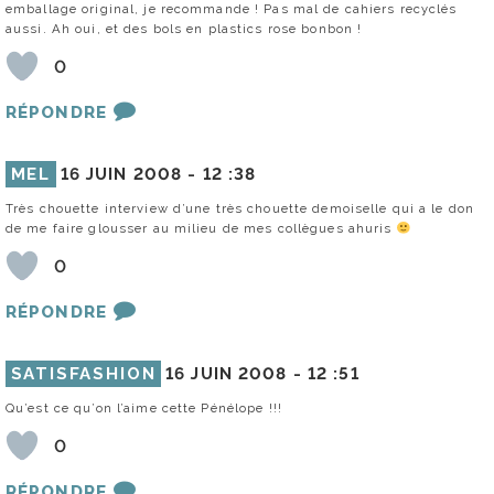
emballage original, je recommande ! Pas mal de cahiers recyclés
aussi. Ah oui, et des bols en plastics rose bonbon !
0
RÉPONDRE
MEL
16 JUIN 2008 -
12 :38
Très chouette interview d’une très chouette demoiselle qui a le don
de me faire glousser au milieu de mes collègues ahuris
0
RÉPONDRE
SATISFASHION
16 JUIN 2008 -
12 :51
Qu’est ce qu’on l’aime cette Pénélope !!!
0
RÉPONDRE