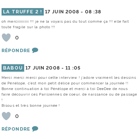
LA TRUFFE 2 !
17 JUIN 2008 -
08 :38
oh merciiiiiiiii !!! je ne la voyais pas du tout comme ça !!! elle fait
toute fragile sur la photo !!!
0
RÉPONDRE
BABOU
17 JUIN 2008 -
11 :05
Merci merci merci pour cette interview ! j’adore vraiment les dessins
de Pénélope, c’est mon petit délice pour commencer la journée !!
Bonne continuation à toi Pénélope et merci à toi DeeDee de nous
faire découvrir ces Parisiennes de coeur, de naissance ou de passage
!
Bisous et très bonne journée !
0
RÉPONDRE