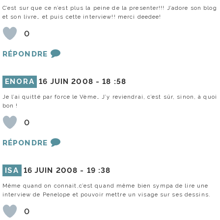
C’est sur que ce n’est plus la peine de la presenter!!! J’adore son blog
et son livre… et puis cette interview!! merci deedee!
0
RÉPONDRE
ENORA
16 JUIN 2008 -
18 :58
Je l’ai quitté par force le Vème… J’y reviendrai, c’est sûr, sinon, à quoi
bon !
0
RÉPONDRE
ISA
16 JUIN 2008 -
19 :38
Même quand on connait,c’est quand même bien sympa de lire une
interview de Penelope et pouvoir mettre un visage sur ses dessins.
0