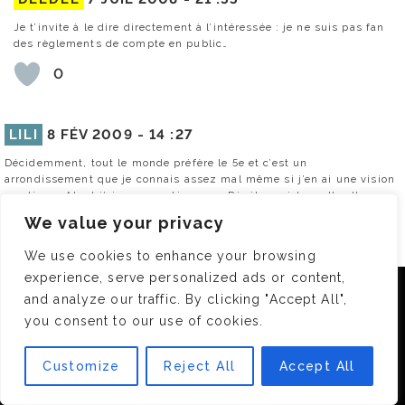
Je t’invite à le dire directement à l’intéressée : je ne suis pas fan
des règlements de compte en public…
0
LILI
8 FÉV 2009 -
14 :27
Décidemment, tout le monde préfère le 5e et c’est un
arrondissement que je connais assez mal même si j’en ai une vision
mystique. Ah et j’ai une question pour Pénélope, à laquelle elle ne
répondra jamais : "quelle ligne de métro prends-tu en août ?" car
We value your privacy
moi, dans la 1, j’ai chauuuuuud, je souuuufre !
We use cookies to enhance your browsing
0
experience, serve personalized ads or content,
Nous utilisons des cookies pour vous garantir la meilleure
RÉPONDRE
and analyze our traffic. By clicking "Accept All",
expérience sur notre site. Si vous continuez à utiliser ce
you consent to our use of cookies.
DEEDEE
8 FÉV 2009 -
15 :39
dernier, nous considérerons que vous acceptez l'utilisation des
cookies.
Ben, disons qu’en effet comme l’interview date un peu, il y a peu
Customize
Reject All
Accept All
de chances pour que Pénélope vienne la relire et voir s’il y a de
OK
nouveaux commentaires…!