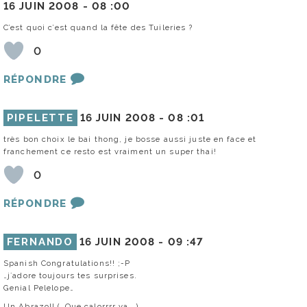
16 JUIN 2008 -
08 :00
C’est quoi c’est quand la fête des Tuileries ?
0
RÉPONDRE
PIPELETTE
16 JUIN 2008 -
08 :01
très bon choix le bai thong, je bosse aussi juste en face et
franchement ce resto est vraiment un super thai!
0
RÉPONDRE
FERNANDO
16 JUIN 2008 -
09 :47
Spanish Congratulations!! ;-P
…j´adore toujours tes surprises.
Genial Pelelope…
Un Abrazo!! (…Que calorrrr ya….)