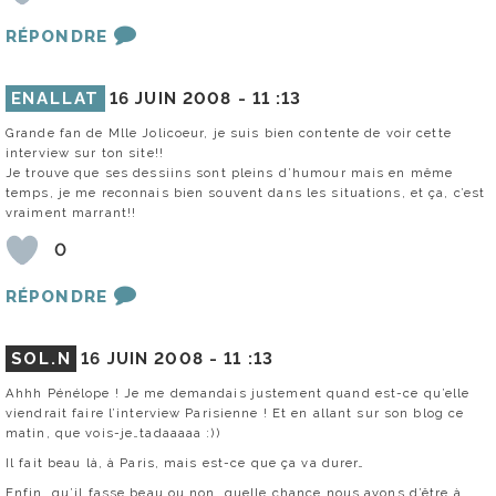
RÉPONDRE
ENALLAT
16 JUIN 2008 -
11 :13
Grande fan de Mlle Jolicoeur, je suis bien contente de voir cette
interview sur ton site!!
Je trouve que ses dessiins sont pleins d’humour mais en même
temps, je me reconnais bien souvent dans les situations, et ça, c’est
vraiment marrant!!
0
RÉPONDRE
SOL.N
16 JUIN 2008 -
11 :13
Ahhh Pénélope ! Je me demandais justement quand est-ce qu’elle
viendrait faire l’interview Parisienne ! Et en allant sur son blog ce
matin, que vois-je…tadaaaaa :))
Il fait beau là, à Paris, mais est-ce que ça va durer…
Enfin, qu’il fasse beau ou non, quelle chance nous avons d’être à