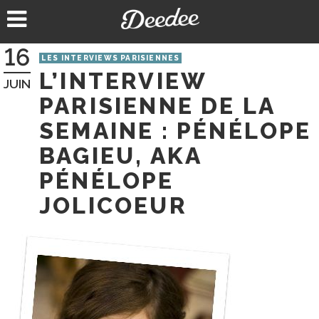
Aller
au
contenu
16
LES INTERVIEWS PARISIENNES
L’INTERVIEW
JUIN
PARISIENNE DE LA
SEMAINE : PÉNÉLOPE
BAGIEU, AKA
PÉNÉLOPE
JOLICOEUR