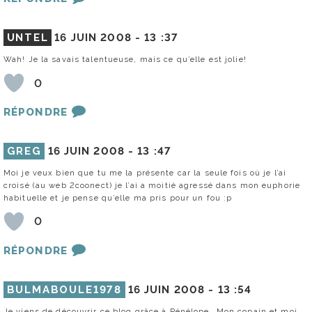
UNTEL
16 JUIN 2008 -
13 :37
Wah! Je la savais talentueuse, mais ce qu’elle est jolie!
0
RÉPONDRE
GREG
16 JUIN 2008 -
13 :47
Moi je veux bien que tu me la présente car la seule fois où je l’ai
croisé (au web 2coonect) je l’ai a moitié agressé dans mon euphorie
habituelle et je pense qu’elle ma pris pour un fou :p
0
RÉPONDRE
BULMABOULE1978
16 JUIN 2008 -
13 :54
Je viens de découvrir ce blog grâce à Pénélope… Mon copain et moi