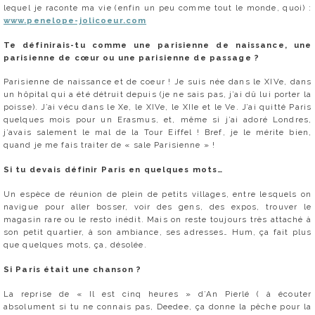
lequel je raconte ma vie (enfin un peu comme tout le monde, quoi) :
www.penelope-jolicoeur.com
Te définirais-tu comme une parisienne de naissance, une
parisienne de cœur ou une parisienne de passage ?
Parisienne de naissance et de coeur ! Je suis née dans le XIVe, dans
un hôpital qui a été détruit depuis (je ne sais pas, j’ai dû lui porter la
poisse). J’ai vécu dans le Xe, le XIVe, le XIIe et le Ve. J’ai quitté Paris
quelques mois pour un Erasmus, et, même si j’ai adoré Londres,
j’avais salement le mal de la Tour Eiffel ! Bref, je le mérite bien,
quand je me fais traiter de « sale Parisienne » !
Si tu devais définir Paris en quelques mots…
Un espèce de réunion de plein de petits villages, entre lesquels on
navigue pour aller bosser, voir des gens, des expos, trouver le
magasin rare ou le resto inédit. Mais on reste toujours très attaché à
son petit quartier, à son ambiance, ses adresses… Hum, ça fait plus
que quelques mots, ça, désolée.
Si Paris était une chanson ?
La reprise de « Il est cinq heures » d’An Pierlé ( à écouter
absolument si tu ne connais pas, Deedee, ça donne la pêche pour la