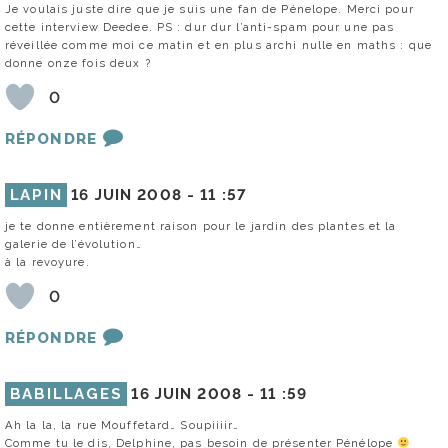
Je voulais juste dire que je suis une fan de Pénelope. Merci pour
cette interview Deedee. PS : dur dur l’anti-spam pour une pas
réveillée comme moi ce matin et en plus archi nulle en maths : que
donne onze fois deux ?
0
RÉPONDRE
LAPIN
16 JUIN 2008 -
11 :57
je te donne entièrement raison pour le jardin des plantes et la
galerie de l’évolution…
à la revoyure.
0
RÉPONDRE
BABILLAGES
16 JUIN 2008 -
11 :59
Ah la la, la rue Mouffetard… Soupiiiir…
Comme tu le dis, Delphine, pas besoin de présenter Pénélope