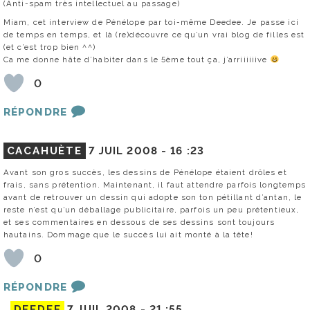
(Anti-spam très intellectuel au passage)
Miam, cet interview de Pénélope par toi-même Deedee. Je passe ici
de temps en temps, et là (re)découvre ce qu’un vrai blog de filles est
(et c’est trop bien ^^)
Ca me donne hâte d’habiter dans le 5ème tout ça, j’arriiiiiive
0
RÉPONDRE
CACAHUÈTE
7 JUIL 2008 -
16 :23
Avant son gros succès, les dessins de Pénélope étaient drôles et
frais, sans prétention. Maintenant, il faut attendre parfois longtemps
avant de retrouver un dessin qui adopte son ton pétillant d’antan, le
reste n’est qu’un déballage publicitaire, parfois un peu prétentieux,
et ses commentaires en dessous de ses dessins sont toujours
hautains. Dommage que le succès lui ait monté à la tête!
0
RÉPONDRE
DEEDEE
7 JUIL 2008 -
21 :55