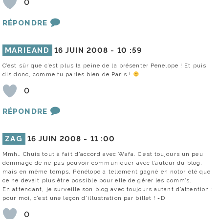
0
RÉPONDRE
MARIEAND
16 JUIN 2008 -
10 :59
C’est sûr que c’est plus la peine de la présenter Penelope ! Et puis
dis donc, comme tu parles bien de Paris !
0
RÉPONDRE
ZAG
16 JUIN 2008 -
11 :00
Mmh… Chuis tout à fait d’accord avec Wafa. C’est toujours un peu
dommage de ne pas pouvoir communiquer avec l’auteur du blog,
mais en même temps, Pénélope a tellement gagné en notoriété que
ce ne devait plus être possible pour elle de gérer les comm’s.
En attendant, je surveille son blog avec toujours autant d’attention :
pour moi, c’est une leçon d’illustration par billet ! =D
0