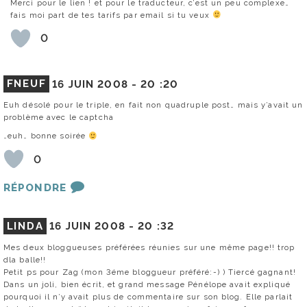
Merci pour le lien ! et pour le traducteur, c’est un peu complexe…
fais moi part de tes tarifs par email si tu veux
0
FNEUF
16 JUIN 2008 -
20 :20
Euh désolé pour le triple, en fait non quadruple post… mais y’avait un
problème avec le captcha
…euh… bonne soirée
0
RÉPONDRE
LINDA
16 JUIN 2008 -
20 :32
Mes deux bloggueuses préférées réunies sur une même page!! trop
dla balle!!
Petit ps pour Zag (mon 3éme bloggueur préféré:-) ) Tiercé gagnant!
Dans un joli, bien écrit, et grand message Pénélope avait expliqué
pourquoi il n’y avait plus de commentaire sur son blog. Elle parlait