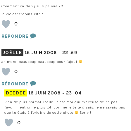
Comment ça Nan j’suis pauvre ?!!
la vie est tropinzuste !
0
RÉPONDRE
JOËLLE
16 JUIN 2008 -
22 :59
ah merci beaucoup beaucoup pour l’ajout
0
RÉPONDRE
DEEDEE
16 JUIN 2008 -
23 :04
Rien de plus normal Joëlle : c’est moi qui m’excuse de ne pas
l’avoir mentionné plus tôt, comme je te le disais, je ne savais pas
que tu étais à l’origine de cette photo
Sorry !
0