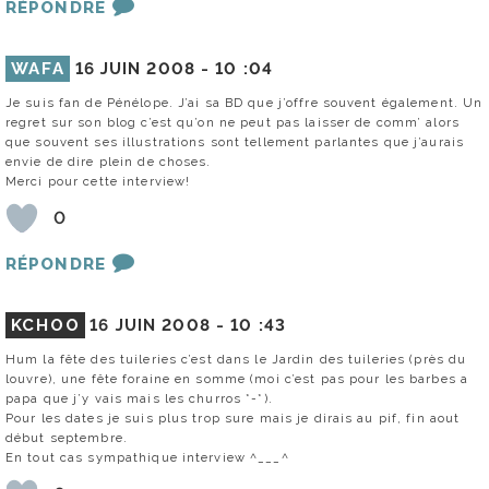
RÉPONDRE
WAFA
16 JUIN 2008 -
10 :04
Je suis fan de Pénélope. J’ai sa BD que j’offre souvent également. Un
regret sur son blog c’est qu’on ne peut pas laisser de comm’ alors
que souvent ses illustrations sont tellement parlantes que j’aurais
envie de dire plein de choses.
Merci pour cette interview!
0
RÉPONDRE
KCHOO
16 JUIN 2008 -
10 :43
Hum la fête des tuileries c’est dans le Jardin des tuileries (près du
louvre), une fête foraine en somme (moi c’est pas pour les barbes a
papa que j’y vais mais les churros *-*).
Pour les dates je suis plus trop sure mais je dirais au pif, fin aout
début septembre.
En tout cas sympathique interview ^___^