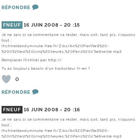
RÉPONDRE
FNEUF
16 JUIN 2008 -
20 :15
Je ne sais si ce commentaire va rester, mais soit, tant pis, risquons
tout :
(fichtre)dandyminute.free.fr/Ziks/An%20Pierl%e9%20-
%20Il%20est%20cinq%20heures,%20Paris%20s’%e9veille.mp3
Remplacer (fichtre) par http://
Tu as toujours besoin d’un traducteur fr-en ?
0
RÉPONDRE
FNEUF
16 JUIN 2008 -
20 :16
Je ne sais si ce commentaire va rester, mais soit, tant pis, risquons
tout :
(fichtre)dandyminute.free.fr/Ziks/An%20Pierl%e9%20-
%20Il%20est%20cinq%20heures,%20Paris%20s’%e9veille.mp3