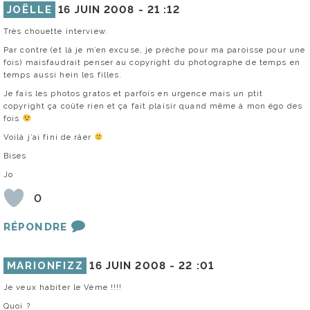
JOËLLE
16 JUIN 2008 -
21 :12
Très chouette interview.
Par contre (et là je m’en excuse, je prèche pour ma paroisse pour une
fois) maisfaudrait penser au copyright du photographe de temps en
temps aussi hein les filles.
Je fais les photos gratos et parfois en urgence mais un ptit
copyright ça coûte rien et ça fait plaisir quand même à mon égo des
fois
Voilà j’ai fini de râer
Bises
Jo
0
RÉPONDRE
MARIONFIZZ
16 JUIN 2008 -
22 :01
Je veux habiter le Vème !!!!
Quoi ?