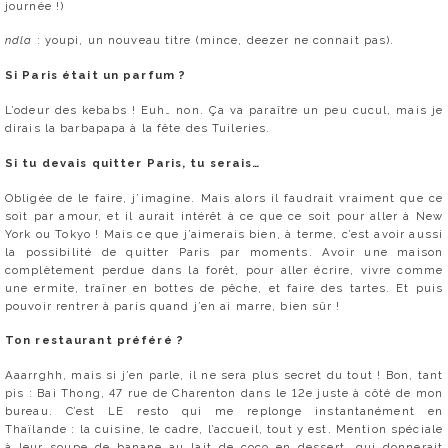
journée !)
ndla
: youpi, un nouveau titre (mince, deezer ne connait pas).
Si Paris était un parfum ?
L’odeur des kebabs ! Euh… non. Ça va paraître un peu cucul, mais je
dirais la barbapapa à la fête des Tuileries.
Si tu devais quitter Paris, tu serais…
Obligée de le faire, j’imagine. Mais alors il faudrait vraiment que ce
soit par amour, et il aurait intérêt à ce que ce soit pour aller à New
York ou Tokyo ! Mais ce que j’aimerais bien, à terme, c’est avoir aussi
la possibilité de quitter Paris par moments. Avoir une maison
complètement perdue dans la forêt, pour aller écrire, vivre comme
une ermite, traîner en bottes de pêche, et faire des tartes. Et puis
pouvoir rentrer à paris quand j’en ai marre, bien sûr !
Ton restaurant préféré ?
Aaarrghh, mais si j’en parle, il ne sera plus secret du tout ! Bon, tant
pis : Bai Thong, 47 rue de Charenton dans le 12e juste à côté de mon
bureau. C’est LE resto qui me replonge instantanément en
Thaïlande : la cuisine, le cadre, l’accueil, tout y est. Mention spéciale
à leur soupe de banane au lait de coco en dessert, qui donnerait