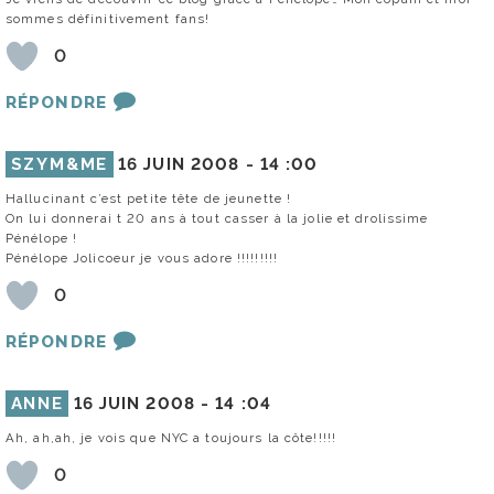
sommes définitivement fans!
0
RÉPONDRE
SZYM&ME
16 JUIN 2008 -
14 :00
Hallucinant c’est petite tête de jeunette !
On lui donnerai t 20 ans à tout casser à la jolie et drolissime
Pénélope !
Pénélope Jolicoeur je vous adore !!!!!!!!!
0
RÉPONDRE
ANNE
16 JUIN 2008 -
14 :04
Ah, ah,ah, je vois que NYC a toujours la côte!!!!!
0