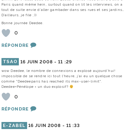
Paris quand même hein, surtout quand on lit les interviews, on a
tout de suite envie d’aller gambader dans ses rues et ses jardins…
D’ailleurs, je file ;))
Bonne journée Deedee.
0
RÉPONDRE
TSAO
16 JUIN 2008 -
11 :29
wow Deedee, le nombre de connexions a explosé aujourd’hui!
impossible de se rendre ici tout l’heure, j’ai eu un quelque chose
comme "Deedeeparis has reached its max-user-limit".
Deedee+Pénélope = un duo explosif?
0
RÉPONDRE
E-ZABEL
16 JUIN 2008 -
11 :33