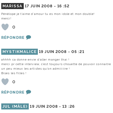
MARISSA
17 JUIN 2008 -
16 :52
Pénélope je t’aime d’amour tu es mon idole et mon double!
merci!
0
RÉPONDRE
MYSTIKMALICE
19 JUIN 2008 -
05 :21
ahhhh ca donne envie d’aller manger thai !
merci pr cette interview, c’est toujours chouette de pouvoir connaitre
un peu mieux les artistes qu’on admiiiiire !
Bises les filles !
0
RÉPONDRE
JUL (MÂLE)
19 JUIN 2008 -
13 :26