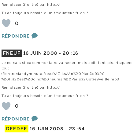
Remplacer (fichtre) par http://
Tu as toujours besoin d’un traducteur fr-en ?
0
RÉPONDRE
FNEUF
16 JUIN 2008 -
20 :16
Je ne sais si ce commentaire va rester, mais soit, tant pis, risquons
tout :
(fichtre)dandyminute.free.fr/Ziks/An%20Pierl%e9%20-
%20Il%20est%20cinq%20heures,%20Paris%20s’%e9veille.mp3
Remplacer (fichtre) par http://
Tu as toujours besoin d’un traducteur fr-en ?
0
RÉPONDRE
DEEDEE
16 JUIN 2008 -
23 :54