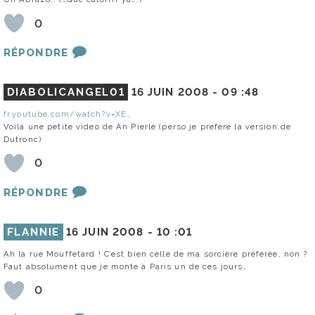
0
RÉPONDRE
DIABOLICANGEL01
16 JUIN 2008 -
09 :48
fr.youtube.com/watch?v=XE…
Voilà une petite video de An Pierlé (perso je préfère la version de
Dutronc)
0
RÉPONDRE
FLANNIE
16 JUIN 2008 -
10 :01
Ah la rue Mouffetard ! C’est bien celle de ma sorcière préférée, non ?
Faut absolument que je monte à Paris un de ces jours…
0