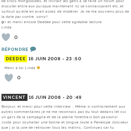
de trolls mongoloïdes, et invitait les gens à se faire un forum pour
discuter entre eux puisque maintenant ils se connaissaient etc…et
surtout qu’elle en avait assez de modérer. Je ne me souviens plus de
la date par contre. sorry!!
@+ et merci encore Deedee pour cette agréable lecture
Linda
0
RÉPONDRE
DEEDEE
16 JUIN 2008 -
23 :50
Merci à toi Linda
0
VINCENT
16 JUIN 2008 -
20 :49
Bonjour, et merci pour cette interview … Même si contrairement aux
autres commentaires je ne me reconnais pas du tout dedans (et oui
un gars de la campagne et de la pleine foretmais bon passons)
Juste pour souhaiter une bonne et longue route a Penelope Jolicoeur
que j ai la joie de retrouver tous les matins… Continues car tu