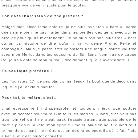
presque envie de venir juste pour le goûter.
Ton café/bar/salon de thé préféré ?
Malgré mon alcoolisme notoire, je ne suis pas très « bars », parce
que j’aime bien ne pas hurler dans les oreilles des gens avec qui je
discute pour qu’ils m’entendent. Je ne suis pas non plus très « bars
où on va histoire de dire qu’on y va », genre Prune, Perle et
compagnie. Mais je passe très volontiers une longue soirée vautrée
avec mon Merlot dans les coussins du Bar Sans Nom, rue de Lappe
(toujours à côté de mon bureau, décidément, quelle aventurière !)
Ta boutique préférée ?
Les Touristes, 17 rue des blancs manteaux, la boutique de déco dans
laquelle j’ai envie d’habiter.
Pour toi, le métro, c’est…
…malheureusement indispensable, et toujours mieux que polluer
avec un scooter pour faire 1km tous les matins. Quand je ne vais pas
trop loin (et qu’il ne pleut pas), j’essaie autant que possible de le
faire à pieds ou à vélo (mon sport du mois). Mais en août, quand tout
le monde est parti, le métro est un des rares endroits où il fait frais
à Paris, et c’est plutôt chouette !