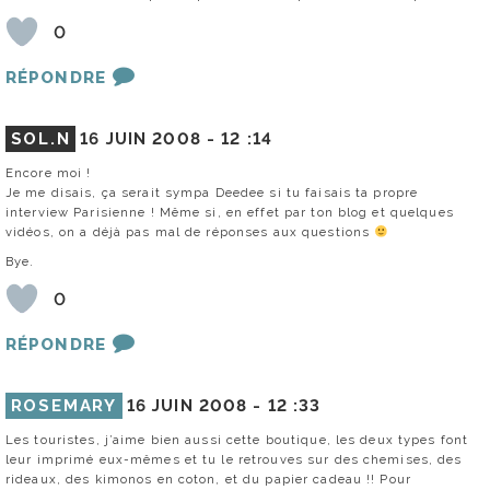
0
RÉPONDRE
SOL.N
16 JUIN 2008 -
12 :14
Encore moi !
Je me disais, ça serait sympa Deedee si tu faisais ta propre
interview Parisienne ! Même si, en effet par ton blog et quelques
vidéos, on a déjà pas mal de réponses aux questions
Bye.
0
RÉPONDRE
ROSEMARY
16 JUIN 2008 -
12 :33
Les touristes, j’aime bien aussi cette boutique, les deux types font
leur imprimé eux-mêmes et tu le retrouves sur des chemises, des
rideaux, des kimonos en coton, et du papier cadeau !! Pour