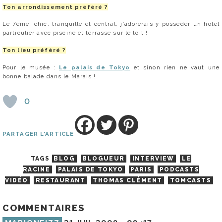
Ton arrondissement préféré ?
Le 7ème, chic, tranquille et central, j’adorerais y posséder un hotel
particulier avec piscine et terrasse sur le toit !
Ton lieu préféré ?
Pour le musée :
Le palais de Tokyo
et sinon rien ne vaut une
bonne balade dans le Marais !
0
PARTAGER L'ARTICLE
TAGS
BLOG
BLOGUEUR
INTERVIEW
LE
RACINE
PALAIS DE TOKYO
PARIS
PODCASTS
VIDÉO
RESTAURANT
THOMAS CLÉMENT
TOMCASTS
COMMENTAIRES