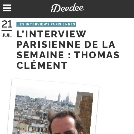
Aller
au
contenu
21
LES INTERVIEWS PARISIENNES
L’INTERVIEW
JUIL
PARISIENNE DE LA
SEMAINE : THOMAS
CLÉMENT