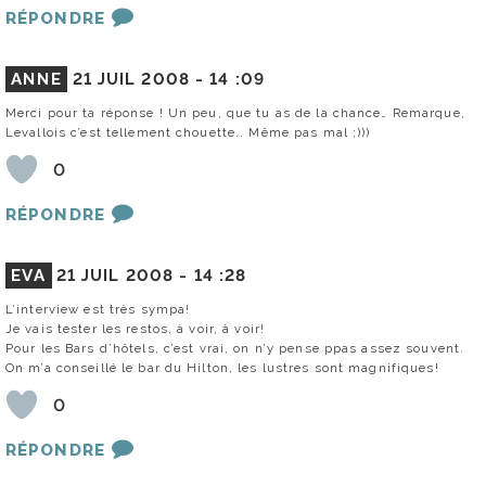
RÉPONDRE
ANNE
21 JUIL 2008 -
14 :09
Merci pour ta réponse ! Un peu, que tu as de la chance… Remarque,
Levallois c’est tellement chouette.. Même pas mal ;)))
0
RÉPONDRE
EVA
21 JUIL 2008 -
14 :28
L’interview est très sympa!
Je vais tester les restos, à voir, à voir!
Pour les Bars d’hôtels, c’est vrai, on n’y pense ppas assez souvent.
On m’a conseillé le bar du Hilton, les lustres sont magnifiques!
0
RÉPONDRE