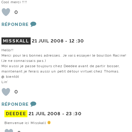
Cool merci !!!!
0
RÉPONDRE
MISSKALL
21 JUIL 2008 -
12 :30
Hello!!
Merci pour les bonnes adresses. Je vais essayer le bouillon Racine!
(Je ne connaissais pas.)
Moi aussi je passe toujours chez Deedee avant de partir bosser,
maintenant je ferais aussi un petit détour virtuel chez Thomas.
@ bientôt
Lin’
0
RÉPONDRE
DEEDEE
21 JUIL 2008 -
23 :30
Bienvenue ici Misskall