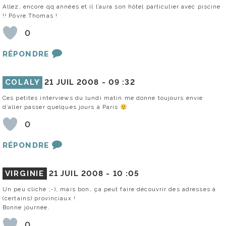
Allez, encore qq années et il l’aura son hôtel particulier avec piscine
!! Pôvre Thomas !
0
RÉPONDRE
COLALY
21 JUIL 2008 -
09 :32
Ces petites interviews du lundi matin me donne toujours envie
d’aller passer quelques jours à Paris
0
RÉPONDRE
VIRGINIE
21 JUIL 2008 -
10 :05
Un peu cliché ;-), mais bon… ça peut faire découvrir des adresses à
(certains) provinciaux !
Bonne journée.
0