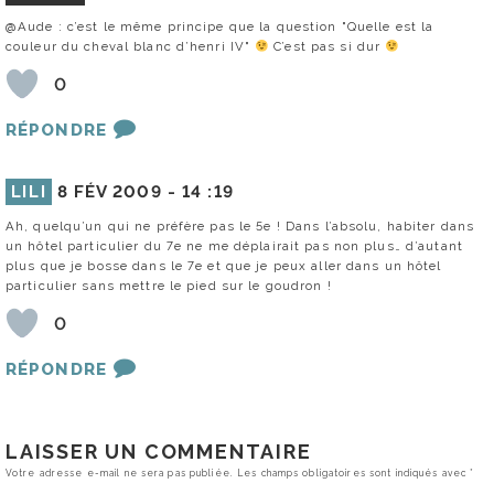
@Aude : c’est le même principe que la question "Quelle est la
couleur du cheval blanc d’henri IV"
C’est pas si dur
0
RÉPONDRE
LILI
8 FÉV 2009 -
14 :19
Ah, quelqu’un qui ne préfère pas le 5e ! Dans l’absolu, habiter dans
un hôtel particulier du 7e ne me déplairait pas non plus… d’autant
plus que je bosse dans le 7e et que je peux aller dans un hôtel
particulier sans mettre le pied sur le goudron !
0
RÉPONDRE
LAISSER UN COMMENTAIRE
Votre adresse e-mail ne sera pas publiée.
Les champs obligatoires sont indiqués avec
*