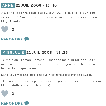
ANNE
21 JUIL 2008 -
15 :16
Ah, je ne le connaissais pas du tout. Oui, je sais ça fait un peu
exilée, non? Mais, grâce l’interview, je vais pouvoir aller voir son
blog. Thanks!
0
RÉPONDRE
MISSJULIE
21 JUIL 2008 -
15 :26
J’aime bien Thomas Clément…Il est dans ma blog roll depuis un
moment!! Un mec Intéréssant et un peu disjoncté de temps en
temps…tout c’que j’aime!!
Dans le 7eme: Rue cler, t’as plein de terrasses sympas aussi.
Thomas, si tu passes par là…passe un jour chez moi, ( enfin, sur mon
blog, hein!!)ce s’ra un plaisir…!!;-)
0
RÉPONDRE