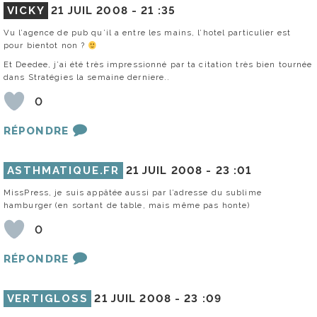
VICKY
21 JUIL 2008 -
21 :35
Vu l’agence de pub qu’il a entre les mains, l’hotel particulier est
pour bientot non ?
Et Deedee, j’ai été très impressionné par ta citation très bien tournée
dans Stratégies la semaine derniere..
0
RÉPONDRE
ASTHMATIQUE.FR
21 JUIL 2008 -
23 :01
MissPress, je suis appâtée aussi par l’adresse du sublime
hamburger (en sortant de table, mais même pas honte)
0
RÉPONDRE
VERTIGLOSS
21 JUIL 2008 -
23 :09