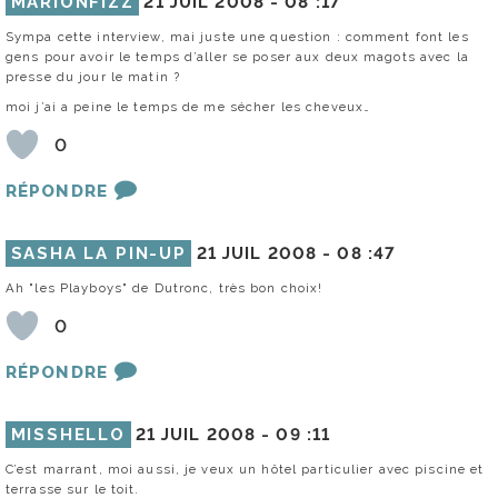
MARIONFIZZ
21 JUIL 2008 -
08 :17
Sympa cette interview, mai juste une question : comment font les
gens pour avoir le temps d’aller se poser aux deux magots avec la
presse du jour le matin ?
moi j’ai a peine le temps de me sécher les cheveux…
0
RÉPONDRE
SASHA LA PIN-UP
21 JUIL 2008 -
08 :47
Ah "les Playboys" de Dutronc, très bon choix!
0
RÉPONDRE
MISSHELLO
21 JUIL 2008 -
09 :11
C’est marrant, moi aussi, je veux un hôtel particulier avec piscine et
terrasse sur le toit.