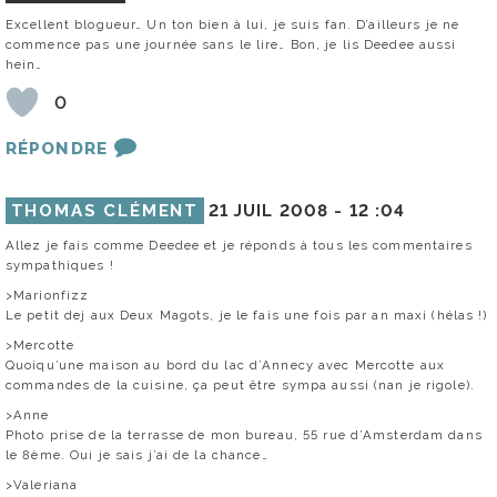
Excellent blogueur… Un ton bien à lui, je suis fan. D’ailleurs je ne
commence pas une journée sans le lire… Bon, je lis Deedee aussi
hein…
0
RÉPONDRE
THOMAS CLÉMENT
21 JUIL 2008 -
12 :04
Allez je fais comme Deedee et je réponds à tous les commentaires
sympathiques !
>Marionfizz
Le petit dej aux Deux Magots, je le fais une fois par an maxi (hélas !)
>Mercotte
Quoiqu’une maison au bord du lac d’Annecy avec Mercotte aux
commandes de la cuisine, ça peut être sympa aussi (nan je rigole).
>Anne
Photo prise de la terrasse de mon bureau, 55 rue d’Amsterdam dans
le 8ème. Oui je sais j’ai de la chance…
>Valeriana