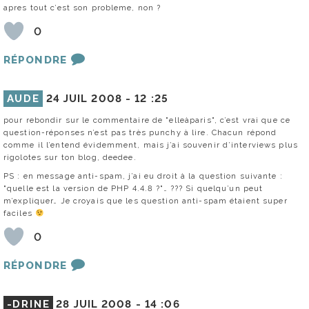
apres tout c’est son probleme, non ?
0
RÉPONDRE
AUDE
24 JUIL 2008 -
12 :25
pour rebondir sur le commentaire de "elleàparis", c’est vrai que ce
question-réponses n’est pas très punchy à lire. Chacun répond
comme il l’entend évidemment, mais j’ai souvenir d’interviews plus
rigolotes sur ton blog, deedee.
PS : en message anti-spam, j’ai eu droit à la question suivante :
"quelle est la version de PHP 4.4.8 ?"… ??? Si quelqu’un peut
m’expliquer… Je croyais que les question anti-spam étaient super
faciles
0
RÉPONDRE
-DRINE
28 JUIL 2008 -
14 :06