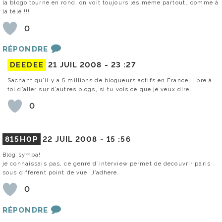
la blogo tourne en rond, on voit toujours les meme partout… comme à
la télé !!!
0
RÉPONDRE
DEEDEE
21 JUIL 2008 -
23 :27
Sachant qu’il y a 5 millions de blogueurs actifs en France, libre à
toi d’aller sur d’autres blogs, si tu vois ce que je veux dire…
0
815H0P
22 JUIL 2008 -
15 :56
Blog sympa!
je connaissais pas, ce genre d’interview permet de decouvrir paris
sous different point de vue. J’adhere.
0
RÉPONDRE