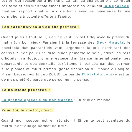
patron qui ressemble à Bertrand Cantat, sa charcuterie à se rouler
par terre et ses vins totalement improbables, et aussi
la Régalade
,
meilleur rapport qualité prix de Paris avec sa généreuse terrine
cornichons à volonté offerte à l’apéro.
Ton café/bar/salon de thé préféré ?
Quand je suis tout seul, rien ne vaut un petit dej avec la presse du
matin (un bon vieux Parisien!) à la terrasse des
Deux Magots
, le
spectacle des passant(e)s vaut largement le prix exorbitant des
consos. Sinon pour une discussion peinarde le soir, j’adore les bars
d’hôtels, y’a toujours une espèce d’ambiance internationale très
dépaysante et des cocktails parfaitement réalisés par des barmen
surdiplomés et multi-primés (genre champion du Monde du Mojito,
Miami Bacardi world cup 2003). Le bar de
l’hôtel du Louvre
est un
de mes préférés parce que personne n’y pense.
Ta boutique préférée ?
La grande épicerie du Bon Marché
: un truc de malade !
Pour toi, le métro, c’est…
Quand mon scooter est en révision ! Sinon le seul avantage du
métro, c’est que ça permet de lire !