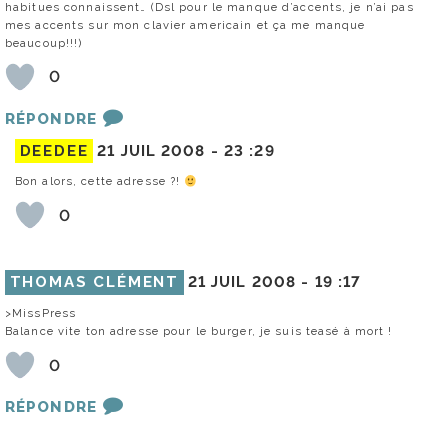
habitues connaissent… (Dsl pour le manque d’accents, je n’ai pas
mes accents sur mon clavier americain et ça me manque
beaucoup!!!)
0
RÉPONDRE
DEEDEE
21 JUIL 2008 -
23 :29
Bon alors, cette adresse ?!
0
THOMAS CLÉMENT
21 JUIL 2008 -
19 :17
>MissPress
Balance vite ton adresse pour le burger, je suis teasé à mort !
0
RÉPONDRE