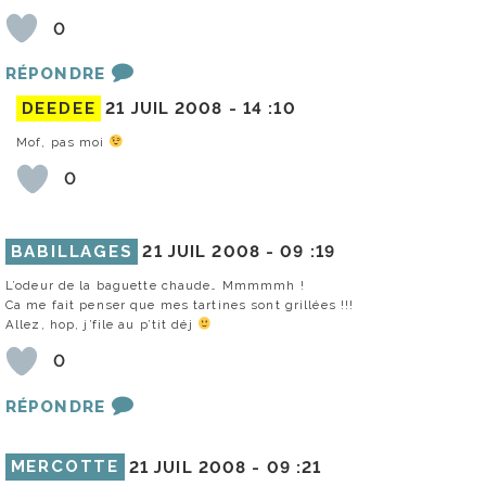
0
RÉPONDRE
DEEDEE
21 JUIL 2008 -
14 :10
Mof, pas moi
0
BABILLAGES
21 JUIL 2008 -
09 :19
L’odeur de la baguette chaude… Mmmmmh !
Ca me fait penser que mes tartines sont grillées !!!
Allez, hop, j’file au p’tit déj
0
RÉPONDRE
MERCOTTE
21 JUIL 2008 -
09 :21