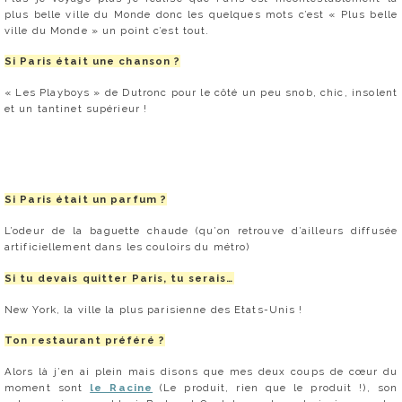
plus belle ville du Monde donc les quelques mots c’est « Plus belle
ville du Monde » un point c’est tout.
Si Paris était une chanson ?
« Les Playboys » de Dutronc pour le côté un peu snob, chic, insolent
et un tantinet supérieur !
Si Paris était un parfum ?
L’odeur de la baguette chaude (qu’on retrouve d’ailleurs diffusée
artificiellement dans les couloirs du métro)
Si tu devais quitter Paris, tu serais…
New York, la ville la plus parisienne des Etats-Unis !
Ton restaurant préféré ?
Alors là j’en ai plein mais disons que mes deux coups de cœur du
moment sont
le Racine
(Le produit, rien que le produit !), son