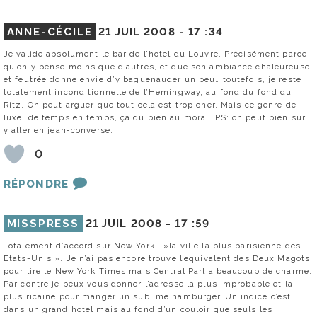
ANNE-CÉCILE
21 JUIL 2008 -
17 :34
Je valide absolument le bar de l’hotel du Louvre. Précisément parce
qu’on y pense moins que d’autres, et que son ambiance chaleureuse
et feutrée donne envie d’y baguenauder un peu… toutefois, je reste
totalement inconditionnelle de l’Hemingway, au fond du fond du
Ritz. On peut arguer que tout cela est trop cher. Mais ce genre de
luxe, de temps en temps, ça du bien au moral. PS: on peut bien sûr
y aller en jean-converse.
0
RÉPONDRE
MISSPRESS
21 JUIL 2008 -
17 :59
Totalement d’accord sur New York, »la ville la plus parisienne des
Etats-Unis ». Je n’ai pas encore trouve l’equivalent des Deux Magots
pour lire le New York Times mais Central Parl a beaucoup de charme.
Par contre je peux vous donner l’adresse la plus improbable et la
plus ricaine pour manger un sublime hamburger…Un indice c’est
dans un grand hotel mais au fond d’un couloir que seuls les