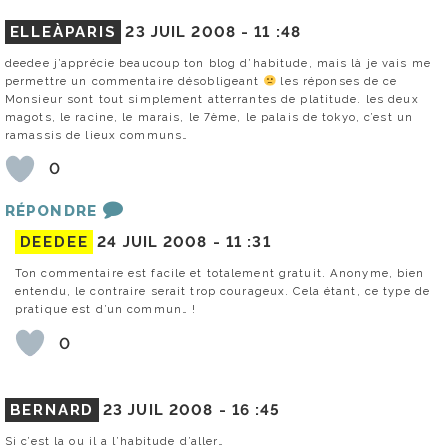
ELLEÀPARIS
23 JUIL 2008 -
11 :48
deedee j’apprécie beaucoup ton blog d’habitude, mais là je vais me
permettre un commentaire désobligeant
les réponses de ce
Monsieur sont tout simplement atterrantes de platitude. les deux
magots, le racine, le marais, le 7ème, le palais de tokyo, c’est un
ramassis de lieux communs…
0
RÉPONDRE
DEEDEE
24 JUIL 2008 -
11 :31
Ton commentaire est facile et totalement gratuit. Anonyme, bien
entendu, le contraire serait trop courageux. Cela étant, ce type de
pratique est d’un commun… !
0
BERNARD
23 JUIL 2008 -
16 :45
Si c’est la ou il a l’habitude d’aller…