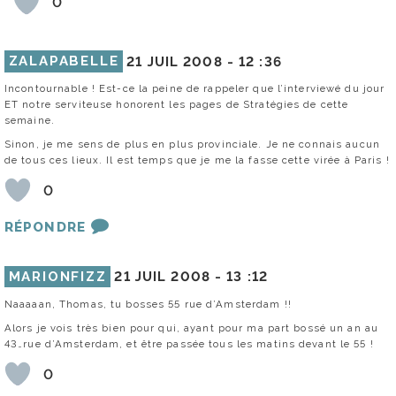
0
ZALAPABELLE
21 JUIL 2008 -
12 :36
Incontournable ! Est-ce la peine de rappeler que l’interviewé du jour
ET notre serviteuse honorent les pages de Stratégies de cette
semaine.
Sinon, je me sens de plus en plus provinciale. Je ne connais aucun
de tous ces lieux. Il est temps que je me la fasse cette virée à Paris !
0
RÉPONDRE
MARIONFIZZ
21 JUIL 2008 -
13 :12
Naaaaan, Thomas, tu bosses 55 rue d’Amsterdam !!
Alors je vois très bien pour qui, ayant pour ma part bossé un an au
43…rue d’Amsterdam, et être passée tous les matins devant le 55 !
0