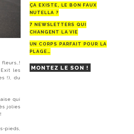
ÇA EXISTE, LE BON FAUX
NUTELLA ?
7 NEWSLETTERS QUI
CHANGENT LA VIE
UN CORPS PARFAIT POUR LA
PLAGE…
 fleurs…!
MONTEZ LE SON !
Exit les
s !), du
aise qui
s jolies
!
s-pieds,