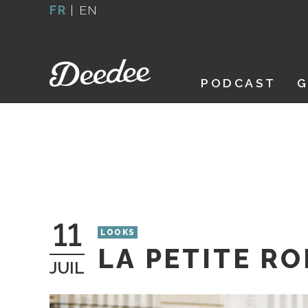
Aller
FR
|
EN
au
contenu
PODCAST
G
11
LOOKS
LA PETITE RO
JUIL