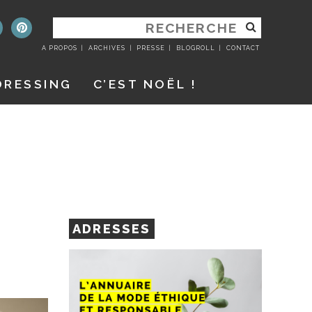
RECHERCHER
:
A PROPOS
ARCHIVES
PRESSE
BLOGROLL
CONTACT
DRESSING
C’EST NOËL !
ADRESSES