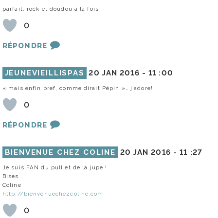
parfait, rock et doudou à la fois
0
RÉPONDRE
JEUNEVIEILLISPAS
20 JAN 2016 -
11 :00
« mais enfin bref, comme dirait Pépin »… j’adore!
0
RÉPONDRE
BIENVENUE CHEZ COLINE
20 JAN 2016 -
11 :27
Je suis FAN du pull et de la jupe !
Bises
Coline
http://bienvenuechezcoline.com
0