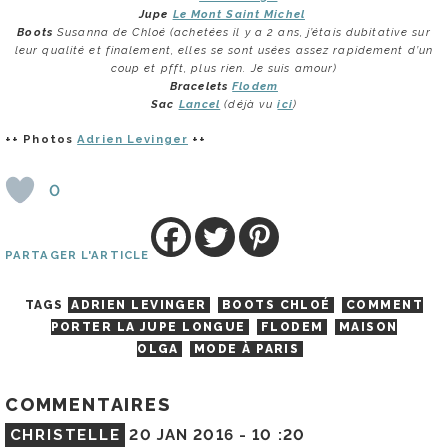
Jupe
Le Mont Saint Michel
Boots
Susanna de Chloé (achetées il y a 2 ans, j’étais dubitative sur
leur qualité et finalement, elles se sont usées assez rapidement d’un
coup et pfft, plus rien. Je suis amour)
Bracelets
Flodem
Sac
Lancel
(déjà vu
ici
)
++ Photos
Adrien Levinger
++
0
PARTAGER L'ARTICLE
TAGS
ADRIEN LEVINGER
BOOTS CHLOÉ
COMMENT
PORTER LA JUPE LONGUE
FLODEM
MAISON
OLGA
MODE À PARIS
COMMENTAIRES
CHRISTELLE
20 JAN 2016 -
10 :20