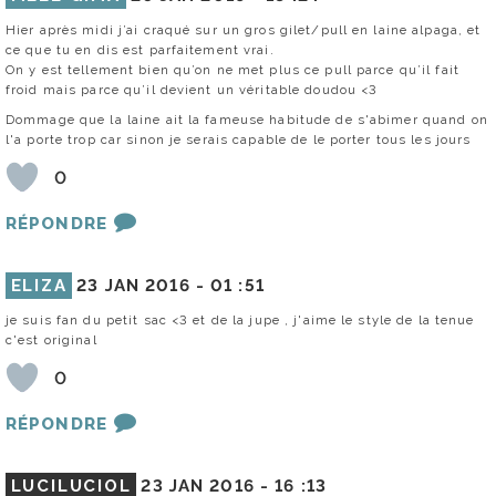
Hier après midi j’ai craqué sur un gros gilet/pull en laine alpaga, et
ce que tu en dis est parfaitement vrai.
On y est tellement bien qu’on ne met plus ce pull parce qu’il fait
froid mais parce qu’il devient un véritable doudou <3
Dommage que la laine ait la fameuse habitude de s'abimer quand on
l'a porte trop car sinon je serais capable de le porter tous les jours
0
RÉPONDRE
ELIZA
23 JAN 2016 -
01 :51
je suis fan du petit sac <3 et de la jupe , j'aime le style de la tenue
c'est original
0
RÉPONDRE
LUCILUCIOL
23 JAN 2016 -
16 :13