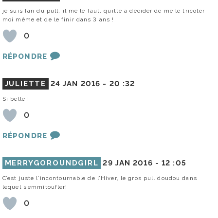
je suis fan du pull, il me le faut, quitte à décider de me le tricoter
moi même et de le finir dans 3 ans !
0
RÉPONDRE
JULIETTE
24 JAN 2016 -
20 :32
Si belle !
0
RÉPONDRE
MERRYGOROUNDGIRL
29 JAN 2016 -
12 :05
C’est juste l’incontournable de l’Hiver, le gros pull doudou dans
lequel s’emmitoufler!
0