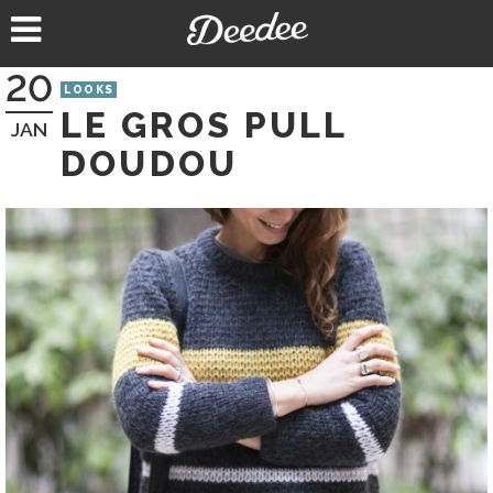
Aller
au
contenu
20
LOOKS
LE GROS PULL
JAN
DOUDOU