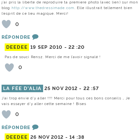
j’ai pris la liberte de reproduire ta premiere photo (avec lien) sur mon
blog
http://www.thedressimade.com
. Elle illustrait tellement bien
l’esprit de ce lieu magique. Merci!
0
RÉPONDRE
DEEDEE
19 SEP 2010 -
22 :20
Pas de souci Rensz. Merci de me l’avoir signalé !
0
LA FÉE D’ALIA
25 NOV 2012 -
22 :57
J’ai trop envie d’y aller !!!! Merci pour tous ces bons conseils … Je
vais essayer d’y aller cette semaine ! Bises
0
RÉPONDRE
DEEDEE
26 NOV 2012 -
14 :38