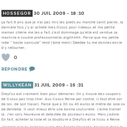
HOSSEGOR
30 JUIL 2009 -
18 :10
ça fait 8 ans que je n’ai pas mis les pieds au marché saint pierre….la
dernière fois j’y ai acheté mes tissus pour rideaux…et ma petite
maman chèrie me les a fait…c’est dommage qu’elle est vendue sa
machine à coudre professionnelle…arghhhhh. Parce que ma petite
robe " haute canicule" rend l’âme merci Deedee tu me donnes envie
d’y retourner..
0
RÉPONDRE
WILLYKEAN
31 JUIL 2009 -
16 :31
Dreyfus est vraiment bien pour démarrer. On y trouve des coupons
de tissus pas trop cher. Aux tissus Reine par contre, il faut être sûr
de soi, de son travail. Parce que à 30 ou 40 euros le mètre de soie ou
de dentelle. Il vaut mieux être une bonne couturière. J’aime traîner
là. J’en sors heureuse et delestée de plusieurs euros. Mais j’adore.
En fait, acheter la toile et la doublure à Dreyfus et le tissu à Reine.
J’espère que tu parleras aussi des Sacrés Coupons, toujours dans la