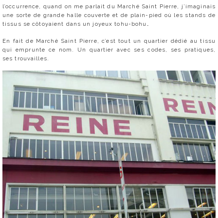
l’occurrence, quand on me parlait du Marché Saint Pierre, j’imaginais
une sorte de grande halle couverte et de plain-pied où les stands de
tissus se côtoyaient dans un joyeux tohu-bohu…
En fait de Marché Saint Pierre, c’est tout un quartier dédié au tissu
qui emprunte ce nom. Un quartier avec ses codes, ses pratiques,
ses trouvailles.