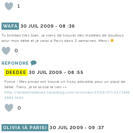
1
WAFA
30 JUIL 2009 -
08 :36
Tu tombes très bien, je viens de trouver des modèles de doudous
pour mon bébé et je serai à Paris dans 2 semaines. Merci
0
RÉPONDRE
DEEDEE
30 JUIL 2009 -
08 :55
Fonce ! Mes amies ont trouvé un tissu adorable pour un plaid de
bébé. Tiens, je te laisse le lien =>
http://lesbootsbleues.canalblog.com/archives/2009/07/23/1449
2881.html
0
OLIVIA (À PARIS)
30 JUIL 2009 -
09 :37