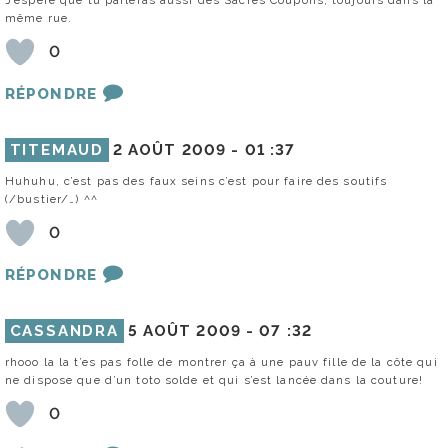
même rue.
0
RÉPONDRE
TITEMAUD
2 AOÛT 2009 -
01 :37
Huhuhu, c’est pas des faux seins c’est pour faire des soutifs
(/bustier/…) ^^
0
RÉPONDRE
CASSANDRA
5 AOÛT 2009 -
07 :32
rhooo la la t’es pas folle de montrer ça à une pauv fille de la côte qui
ne dispose que d’un toto solde et qui s’est lancée dans la couture!
0