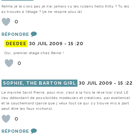
Rahha je le crois pas je n’ai jamais vu les rubans hello Kitty ? Tu les
as trouvés à l’étage ? (je ne respire plus là)
0
RÉPONDRE
DEEDEE
30 JUIL 2009 -
15 :20
Oui, premier étage chez Reine !
0
SOPHIE, THE BARTON GIRL
30 JUIL 2009 -
15 :22
Le marché Saint Pierre, pour moi, c’est à la fois le rêve (car c’est LE
lieu débordant de possibilités modeuses et créatives, par exellence)
et le cauchemard (parce que j’veux tout ce qui s’y trouve mis à part
peut être les faux nichons).
0
RÉPONDRE