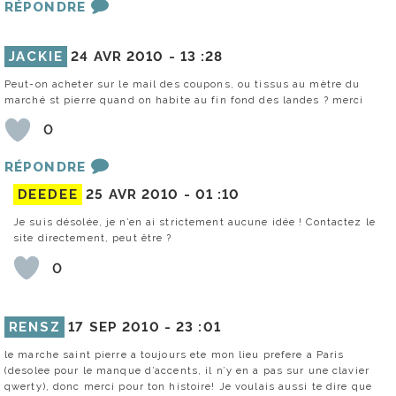
RÉPONDRE
JACKIE
24 AVR 2010 -
13 :28
Peut-on acheter sur le mail des coupons, ou tissus au mètre du
marché st pierre quand on habite au fin fond des landes ? merci
0
RÉPONDRE
DEEDEE
25 AVR 2010 -
01 :10
Je suis désolée, je n’en ai strictement aucune idée ! Contactez le
site directement, peut être ?
0
RENSZ
17 SEP 2010 -
23 :01
le marche saint pierre a toujours ete mon lieu prefere a Paris
(desolee pour le manque d’accents, il n’y en a pas sur une clavier
qwerty), donc merci pour ton histoire! Je voulais aussi te dire que