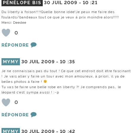
PÉNÉLOPE BIS
30 JUIL 2009 -
10 :21
Du liberty à foison!!!!Quelle bonne idée!Je peux me faire des
foulards/bandeaux tout ce que je veux à prix moindre alors!!!!!
Merci Deedee
0
RÉPONDRE
MYMY
30 JUIL 2009 -
10 :35
Je ne connaissais pas du tout ! Ce que cet endroit doit être fascinant
! Je vais aller y faire un tour avec mon amoureux, à priori, il ya de
belles photos à faire !
Tu vas te faire une belle robe en liberty ?! Je comprends pas… le
léopard c’est sympa aussi ! :-p
0
RÉPONDRE
MYMY
30 JUIL 2009 -
10 :42