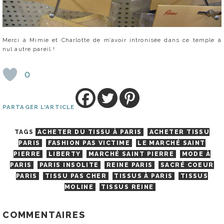
Merci à Mimie et Charlotte de m’avoir intronisée dans ce temple à
nul autre pareil !
0
PARTAGER L'ARTICLE
TAGS
ACHETER DU TISSU À PARIS
ACHETER TISSU
PARIS
FASHION PAS VICTIME
LE MARCHÉ SAINT
PIERRE
LIBERTY
MARCHÉ SAINT PIERRE
MODE À
PARIS
PARIS INSOLITE
REINE PARIS
SACRÉ COEUR
PARIS
TISSU PAS CHER
TISSUS À PARIS
TISSUS
MOLINE
TISSUS REINE
COMMENTAIRES