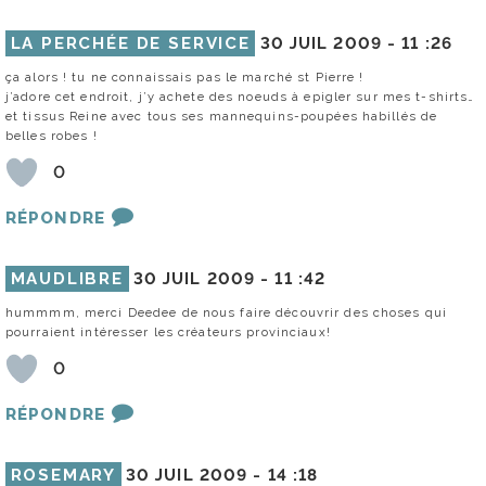
LA PERCHÉE DE SERVICE
30 JUIL 2009 -
11 :26
ça alors ! tu ne connaissais pas le marché st Pierre !
j’adore cet endroit, j’y achete des noeuds à epigler sur mes t-shirts…
et tissus Reine avec tous ses mannequins-poupées habillés de
belles robes !
0
RÉPONDRE
MAUDLIBRE
30 JUIL 2009 -
11 :42
hummmm, merci Deedee de nous faire découvrir des choses qui
pourraient intéresser les créateurs provinciaux!
0
RÉPONDRE
ROSEMARY
30 JUIL 2009 -
14 :18