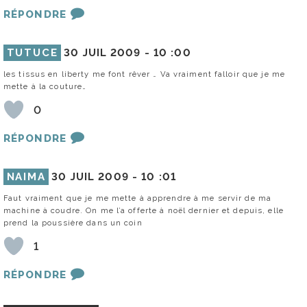
RÉPONDRE
TUTUCE
30 JUIL 2009 -
10 :00
les tissus en liberty me font rêver … Va vraiment falloir que je me
mette à la couture…
0
RÉPONDRE
NAIMA
30 JUIL 2009 -
10 :01
Faut vraiment que je me mette à apprendre à me servir de ma
machine à coudre. On me l’a offerte à noël dernier et depuis, elle
prend la poussière dans un coin
1
RÉPONDRE