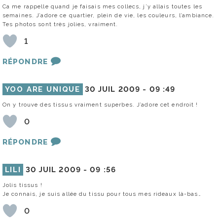
Ca me rappelle quand je faisais mes collecs, j’y allais toutes les
semaines. J’adore ce quartier, plein de vie, les couleurs, l’ambiance.
Tes photos sont très jolies, vraiment.
1
RÉPONDRE
YOO ARE UNIQUE
30 JUIL 2009 -
09 :49
On y trouve des tissus vraiment superbes. J’adore cet endroit !
0
RÉPONDRE
LILI
30 JUIL 2009 -
09 :56
Jolis tissus !
Je connais, je suis allée du tissu pour tous mes rideaux là-bas…
0