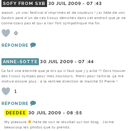
SOFY FROM SXB
30 JUIL 2009 -
07 :43
waouh, un vrai festival d’imprimés et de couleurs ! j’ai hâte de voir
Gaston paré d’un de ces tissus dénichés dans cet endroit que je ne
connaissais pas et qui a l’air fort sympathique ma foi.
0
RÉPONDRE
ANNE-SOTTE
30 JUIL 2009 -
07 :44
Ca fait une éternité que je dis qu’il faut que j’y aille !!! Dois trouver
des tissus sympas pour mes nounours… Merci pour l’article, ça me
motive encore plus : à la rentrée direction le marché St Pierre !
1
RÉPONDRE
DEEDEE
30 JUIL 2009 -
08 :55
My pleasure
Hâte de voir le résultat sur ton blog.. J’aime
beaucoup les photos que tu prends.