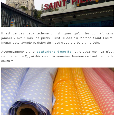
Il est de ces lieux tellement mythiques qu’on les connaît sans
jamais y avoir mis les pieds. C’est le cas du Marché Saint Pierre,
inénarrable temple parisien du tissu depuis près d’un siècle.
Accompagnée d’une
couturière émérite
(et croyez-moi, ça n’est
rien de le dire !), j’ai découvert la semaine dernière ce haut lieu de la
couture.