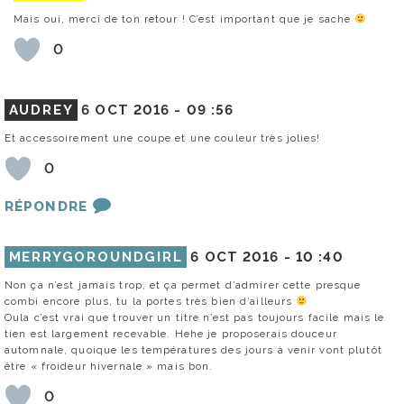
Mais oui, merci de ton retour ! C’est important que je sache
0
AUDREY
6 OCT 2016 -
09 :56
Et accessoirement une coupe et une couleur très jolies!
0
RÉPONDRE
MERRYGOROUNDGIRL
6 OCT 2016 -
10 :40
Non ça n’est jamais trop, et ça permet d’admirer cette presque
combi encore plus, tu la portes très bien d’ailleurs
Oula c’est vrai que trouver un titre n’est pas toujours facile mais le
tien est largement recevable. Hehe je proposerais douceur
automnale, quoique les températures des jours à venir vont plutôt
être « froideur hivernale » mais bon.
0