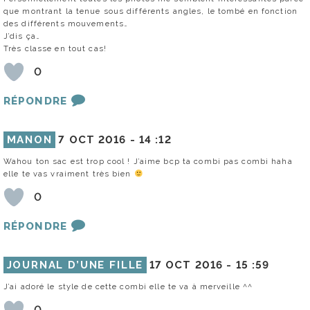
que montrant la tenue sous différents angles, le tombé en fonction
des différents mouvements…
J’dis ça…
Très classe en tout cas!
0
RÉPONDRE
MANON
7 OCT 2016 -
14 :12
Wahou ton sac est trop cool ! J’aime bcp ta combi pas combi haha
elle te vas vraiment très bien
0
RÉPONDRE
JOURNAL D’UNE FILLE
17 OCT 2016 -
15 :59
J’ai adoré le style de cette combi elle te va à merveille ^^
0