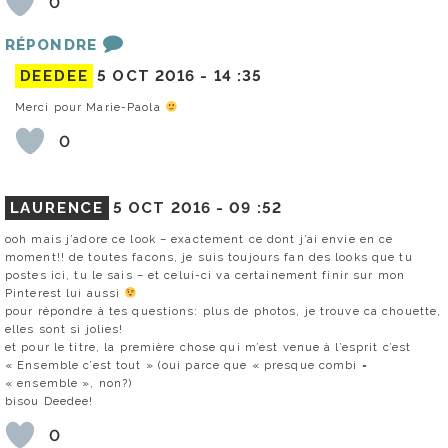
0
RÉPONDRE
DEEDEE
5 OCT 2016 -
14 :35
Merci pour Marie-Paola
0
LAURENCE
5 OCT 2016 -
09 :52
ooh mais j’adore ce look – exactement ce dont j’ai envie en ce
moment!! de toutes facons, je suis toujours fan des looks que tu
postes ici, tu le sais – et celui-ci va certainement finir sur mon
Pinterest lui aussi
pour répondre à tes questions: plus de photos, je trouve ca chouette,
elles sont si jolies!
et pour le titre, la première chose qui m’est venue à l’esprit c’est
« Ensemble c’est tout » (oui parce que « presque combi =
« ensemble », non?)
bisou Deedee!
0