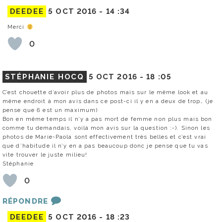
DEEDEE
5 OCT 2016 -
14 :34
Merci
0
STÉPHANIE HOCQ
5 OCT 2016 -
18 :05
C’est chouette d’avoir plus de photos mais sur le même look et au
même endroit à mon avis dans ce post-ci il y en a deux de trop… (je
pense que 6 est un maximum)
Bon en même temps il n’y a pas mort de femme non plus mais bon
comme tu demandais, voilà mon avis sur la question :-). Sinon les
photos de Marie-Paola sont effectivement très belles et c’est vrai
que d’habitude il n’y en a pas beaucoup donc je pense que tu vas
vite trouver le juste milieu!
Stéphanie
0
RÉPONDRE
DEEDEE
5 OCT 2016 -
18 :23