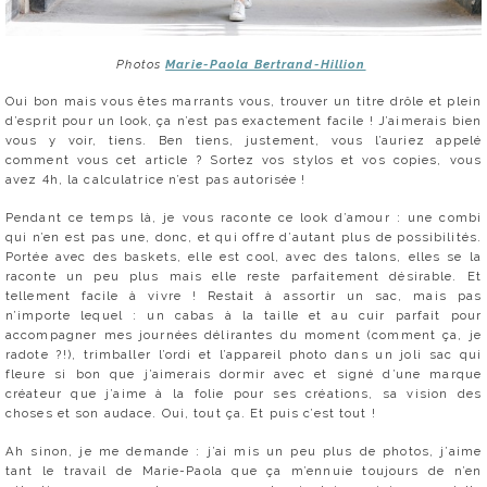
Photos
Marie-Paola Bertrand-Hillion
Oui bon mais vous êtes marrants vous, trouver un titre drôle et plein
d’esprit pour un look, ça n’est pas exactement facile ! J’aimerais bien
vous y voir, tiens. Ben tiens, justement, vous l’auriez appelé
comment vous cet article ? Sortez vos stylos et vos copies, vous
avez 4h, la calculatrice n’est pas autorisée !
Pendant ce temps là, je vous raconte ce look d’amour : une combi
qui n’en est pas une, donc, et qui offre d’autant plus de possibilités.
Portée avec des baskets, elle est cool, avec des talons, elles se la
raconte un peu plus mais elle reste parfaitement désirable. Et
tellement facile à vivre ! Restait à assortir un sac, mais pas
n’importe lequel : un cabas à la taille et au cuir parfait pour
accompagner mes journées délirantes du moment (comment ça, je
radote ?!), trimballer l’ordi et l’appareil photo dans un joli sac qui
fleure si bon que j’aimerais dormir avec et signé d’une marque
créateur que j’aime à la folie pour ses créations, sa vision des
choses et son audace. Oui, tout ça. Et puis c’est tout !
Ah sinon, je me demande : j’ai mis un peu plus de photos, j’aime
tant le travail de Marie-Paola que ça m’ennuie toujours de n’en