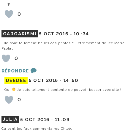
I :p
0
GARGARISMI
5 OCT 2016 -
10 :34
Elle sont tellement belles ces photos!!! Extrêmement douée Marie-
Paola…
0
RÉPONDRE
DEEDEE
5 OCT 2016 -
14 :50
Oui
Je suis tellement contente de pouvoir bosser avec elle !
0
JULIA
5 OCT 2016 -
11 :09
Ça sent les faux commentaires Chloé…