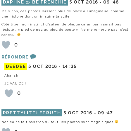
DAPHNÉ @ BE FRENCHIE
5 OCT 2016 -
09 :46
Mais non, ces photos laissent plus de place à l’imaginaire, comme
une histoire dont on imagine la suite.
Côté titre, mon instinct d’auteur de blague carambar n’aurait pas
résisté : « pied de nez au pied de poule ». Ne me remercie pas, c’est
cadeau.
0
RÉPONDRE
DEEDEE
5 OCT 2016 -
14 :35
Ahahah
JE VALIDE !
0
PRETTYLITTLETRUTH
5 OCT 2016 -
09 :47
Non ca ne fait pas trop du tout, les photos sont magnifiques