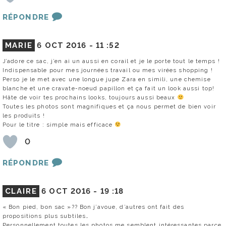
RÉPONDRE
MARIE
6 OCT 2016 -
11 :52
J’adore ce sac, j’en ai un aussi en corail et je le porte tout le temps !
Indispensable pour mes journées travail ou mes virées shopping !
Perso je le met avec une longue jupe Zara en simili, une chemise
blanche et une cravate-noeud papillon et ça fait un look aussi top!
Hâte de voir tes prochains looks, toujours aussi beaux
Toutes les photos sont magnifiques et ça nous permet de bien voir
les produits !
Pour le titre : simple mais efficace
0
RÉPONDRE
CLAIRE
6 OCT 2016 -
19 :18
« Bon pied, bon sac »?? Bon j’avoue, d’autres ont fait des
propositions plus subtiles…
Personnellement toutes les photos me semblent intéressantes parce