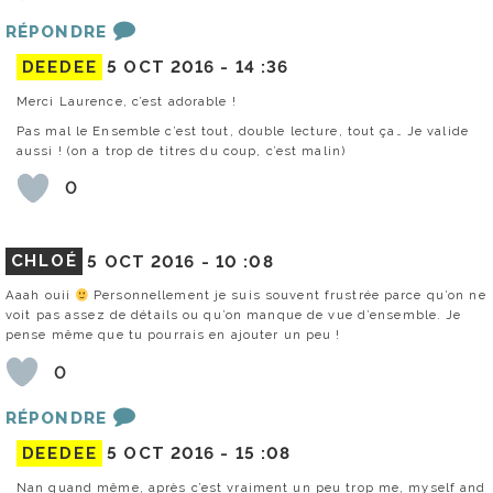
RÉPONDRE
DEEDEE
5 OCT 2016 -
14 :36
Merci Laurence, c’est adorable !
Pas mal le Ensemble c’est tout, double lecture, tout ça… Je valide
aussi ! (on a trop de titres du coup, c’est malin)
0
CHLOÉ
5 OCT 2016 -
10 :08
Aaah ouii
Personnellement je suis souvent frustrée parce qu’on ne
voit pas assez de détails ou qu’on manque de vue d’ensemble. Je
pense même que tu pourrais en ajouter un peu !
0
RÉPONDRE
DEEDEE
5 OCT 2016 -
15 :08
Nan quand même, après c’est vraiment un peu trop me, myself and