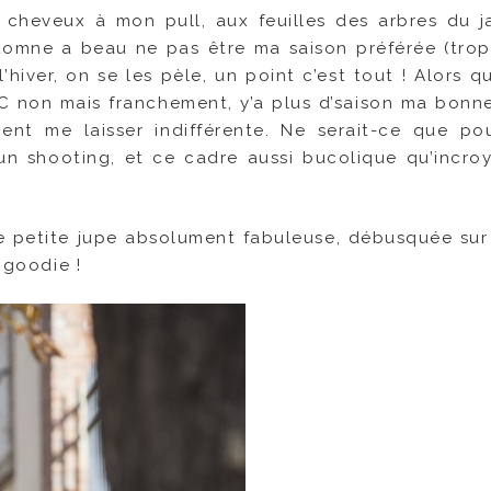
s cheveux à mon pull, aux feuilles des arbres du j
tomne a beau ne pas être ma saison préférée (trop
’hiver, on se les pèle, un point c’est tout ! Alors q
°C non mais franchement, y’a plus d’saison ma bonn
nt me laisser indifférente. Ne serait-ce que po
un shooting, et ce cadre aussi bucolique qu’incro
te petite jupe absolument fabuleuse, débusquée sur
 goodie !