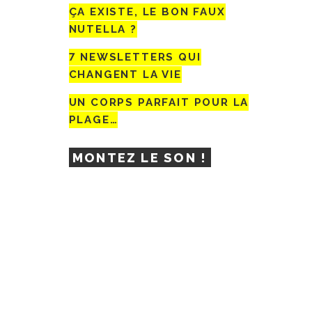
ÇA EXISTE, LE BON FAUX
NUTELLA ?
7 NEWSLETTERS QUI
CHANGENT LA VIE
UN CORPS PARFAIT POUR LA
PLAGE…
MONTEZ LE SON !