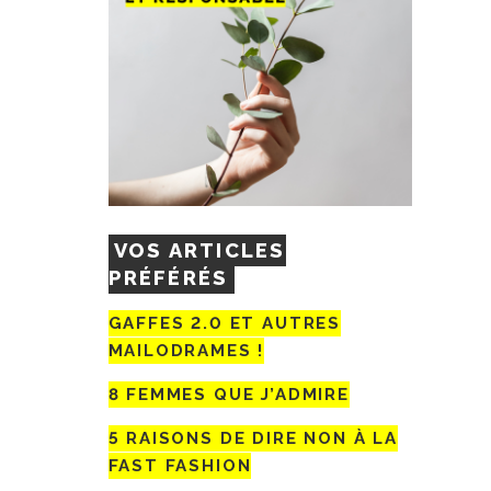
VOS ARTICLES
PRÉFÉRÉS
GAFFES 2.0 ET AUTRES
MAILODRAMES !
8 FEMMES QUE J’ADMIRE
5 RAISONS DE DIRE NON À LA
FAST FASHION