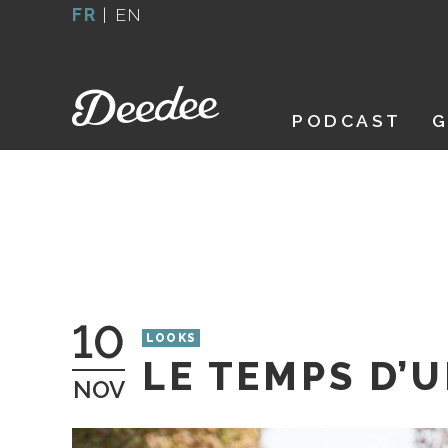
Aller
FR
|
EN
au
contenu
PODCAST
G
10
LOOKS
LE TEMPS D’
NOV