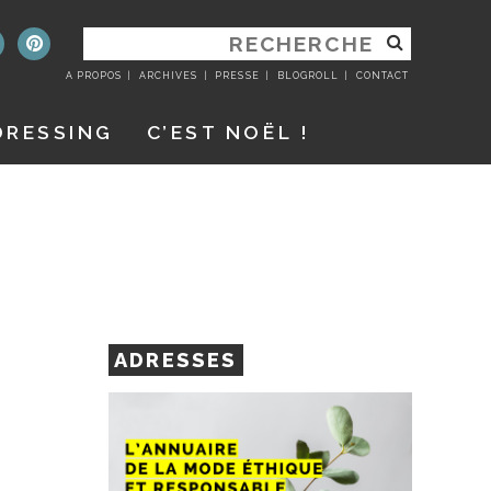
RECHERCHER
:
A PROPOS
ARCHIVES
PRESSE
BLOGROLL
CONTACT
DRESSING
C’EST NOËL !
ADRESSES