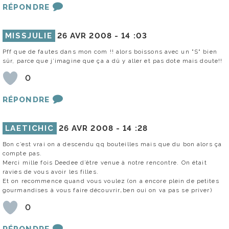
RÉPONDRE
MISSJULIE
26 AVR 2008 -
14 :03
Pff que de fautes dans mon com !! alors boissons avec un "S" bien
sûr, parce que j’imagine que ça a dû y aller et pas dote mais doute!!
0
RÉPONDRE
LAETICHIC
26 AVR 2008 -
14 :28
Bon c’est vrai on a descendu qq bouteilles mais que du bon alors ça
compte pas.
Merci mille fois Deedee d’être venue à notre rencontre. On était
ravies de vous avoir les filles.
Et on recommence quand vous voulez (on a encore plein de petites
gourmandises à vous faire découvrir…ben oui on va pas se priver)
0
RÉPONDRE