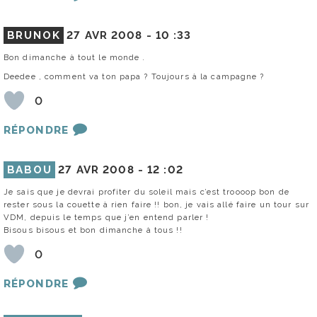
BRUNOK
27 AVR 2008 -
10 :33
Bon dimanche à tout le monde .
Deedee , comment va ton papa ? Toujours à la campagne ?
0
RÉPONDRE
BABOU
27 AVR 2008 -
12 :02
Je sais que je devrai profiter du soleil mais c’est troooop bon de
rester sous la couette à rien faire !! bon, je vais allé faire un tour sur
VDM, depuis le temps que j’en entend parler !
Bisous bisous et bon dimanche à tous !!
0
RÉPONDRE