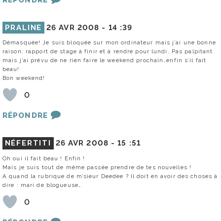
PRALINE
26 AVR 2008 -
14 :39
Démasquée! Je suis bloquée sur mon ordinateur mais j’ai une bonne
raison: rapport de stage à finir et à rendre pour lundi. Pas palpitant
mais j’ai prévu de ne rien faire le weekend prochain…enfin s’il fait
beau!
Bon weekend!
0
RÉPONDRE
NÉFERTITI
26 AVR 2008 -
15 :51
Oh oui il fait beau ! Enfin !
Mais je suis tout de même passée prendre de tes nouvelles !
A quand la rubrique de m’sieur Deedee ? Il doit en avoir des choses à
dire : mari de blogueuse…
0