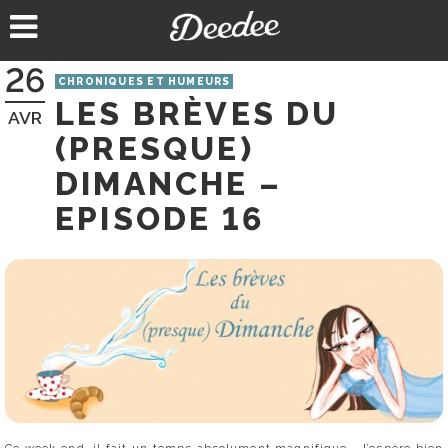
Aller
au
contenu
26
CHRONIQUES ET HUMEURS
LES BRÈVES DU
AVR
(PRESQUE)
DIMANCHE –
EPISODE 16