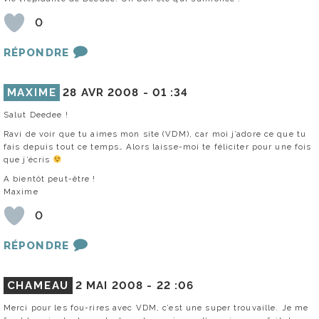
0
RÉPONDRE
MAXIME
28 AVR 2008 -
01 :34
Salut Deedee !
Ravi de voir que tu aimes mon site (VDM), car moi j’adore ce que tu
fais depuis tout ce temps… Alors laisse-moi te féliciter pour une fois
que j’écris
A bientôt peut-être !
Maxime
0
RÉPONDRE
CHAMEAU
2 MAI 2008 -
22 :06
Merci pour les fou-rires avec VDM, c’est une super trouvaille. Je me