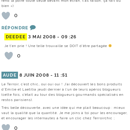
fend la poire toute seule devant mon écran, t’as raison, ça fait du
bien =)
0
RÉPONDRE
DEEDEE
3 MAI 2008 -
09 :26
Je t’en prie ! Une telle trouvaille se DOIT d’être partagée
0
AUDE
8 JUIN 2008 -
11 :51
Le Terroir, c’est chic… oui oui oui ! J’ai découvert les bons produits
d’Emilie et Laetitia jeudi dernier à l’un de leurs apéros blogueurs
(cette fois, c’était au tour des blogueurs gourmands spécialisés en
restos parisiens).
Très belle découverte, avec une idée qui me plait beaucoup : mieux
vaut la qualité que la quantité. Je me joins à toi pour les encourager,
et encourager les internautes à faire un clic chez Terroirchic ;
0