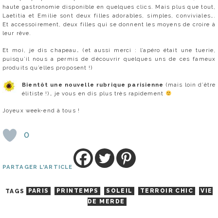
haute gastronomie disponible en quelques clics. Mais plus que tout,
Laetitia et Emilie sont deux filles adorables, simples, conviviales….
Et accessoirement, deux filles qui se donnent les moyens de croire à
leur rêve.
Et moi, je dis chapeau… (et aussi merci : l’apéro était une tuerie,
puisqu’il nous a permis de découvrir quelques uns de ces fameux
produits qu’elles proposent !)
Bientôt une nouvelle rubrique parisienne
(mais loin d’être
élitiste !)… je vous en dis plus très rapidement
Joyeux week-end à tous !
0
PARTAGER L'ARTICLE
TAGS
PARIS
PRINTEMPS
SOLEIL
TERROIR CHIC
VIE
DE MERDE