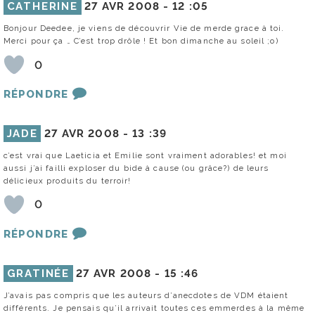
CATHERINE
27 AVR 2008 -
12 :05
Bonjour Deedee, je viens de découvrir Vie de merde grace à toi.
Merci pour ça … C’est trop drôle ! Et bon dimanche au soleil ;o)
0
RÉPONDRE
JADE
27 AVR 2008 -
13 :39
c’est vrai que Laeticia et Emilie sont vraiment adorables! et moi
aussi j’ai failli exploser du bide à cause (ou grâce?) de leurs
délicieux produits du terroir!
0
RÉPONDRE
GRATINÉE
27 AVR 2008 -
15 :46
J’avais pas compris que les auteurs d’anecdotes de VDM étaient
différents. Je pensais qu’il arrivait toutes ces emmerdes à la même