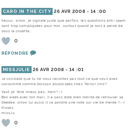
CARO IN THE CITY
26 AVR 2008 -
14 :00
heuuu, sinon, je signale juste que parfois, les questions anti-spam
sont trop compliquées pour moi, surtout quand je sors à peine de
sous la couette…
0
RÉPONDRE
MISSJULIE
26 AVR 2008 -
14 :01
Je constate que tu ne nous racontes pas tout ce que vous avez
consommé comme boisson alcoolisées chez Terroir chic?
Vaut pt ‘être mieux pas… hein!!;-)
Bon week avec ton mari, il a sans dote bien mérité de retrouver sa
Deedee, sinon lui aussi il va pondre une note sur vie de merde !!;-)
Kisses
missJu
0