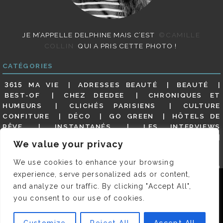
JE M’APPELLE DELPHINE MAIS C’EST
©CAMILLE
COLLIN
QUI A PRIS CETTE PHOTO !
CATÉGORIES
3615 MA VIE
ADRESSES BEAUTÉ
BEAUTÉ
BEST-OF
CHEZ DEEDEE
CHRONIQUES ET
HUMEURS
CLICHÉS PARISIENS
CULTURE
CONFITURE
DÉCO
GO GREEN
HÔTELS DE
RÊVE
INSTANTANÉS
LES INTERVIEWS
PARISIENNES
LIFESTYLE
LOOKS
MATERNITÉ
We value your privacy
MES ADRESSES
MODE
NON CLASSÉ
OLDIES
(BUT GOODIES)
PAR ICI LE MAGOT !
PARIS CITY-
We use cookies to enhance your browsing
GUIDE
PARIS EN PHOTOS
RESTAURANTS
experience, serve personalized ads or content,
REVUE DE PRESSE DÉTAILLÉE, SIOU PLAIT
SALONS
Nous utilisons des cookies pour vous garantir la meilleure
and analyze our traffic. By clicking "Accept All",
DE THÉ
SHOPPING
VIDÉOS
VITE ! UN RESTO
expérience sur notre site. Si vous continuez à utiliser ce
you consent to our use of cookies.
VOYAGES VOYAGES
dernier, nous considérerons que vous acceptez l'utilisation des
cookies.