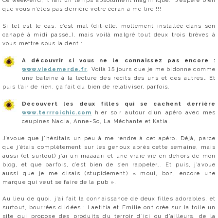
Ce week-end, il fait un temps absolument magnifique.. J’espère bien
que vous n’êtes pas derrière votre écran à me lire !!!
Si tel est le cas, c’est mal (dit-elle, mollement installée dans son
canapé à midi passé…), mais voilà malgré tout deux trois brèves à
vous mettre sous la dent :
A découvrir si vous ne le connaissez pas encore :
www.viedemerde.fr
. Voilà 15 jours que je me bidonne comme
une baleine à la lecture des récits des uns et des autres… Et
puis l’air de rien, ça fait du bien de relativiser, parfois.
Découvert les deux filles qui se cachent derrière
www.terrroichic.com
hier soir autour d’un apéro avec mes
ceupines Nadia, Anne-So, La Méchante et Katia.
J’avoue que j’hésitais un peu à me rendre à cet apéro. Déjà, parce
que j’étais complètement sur les genoux après cette semaine, mais
aussi (et surtout) j’ai un mââââri et une vraie vie en dehors de mon
blog, et que parfois, c’est bien de s’en rappeler…. Et puis, j’avoue
aussi que je me disais (stupidement) « moui, bon, encore une
marque qui veut se faire de la pub ».
Au lieu de quoi, j’ai fait la connaissance de deux filles adorables, et
surtout, bourrées d’idées : Laetitia et Emilie ont crée sur la toile un
site qui propose des produits du terroir d’ici ou d’ailleurs, de la