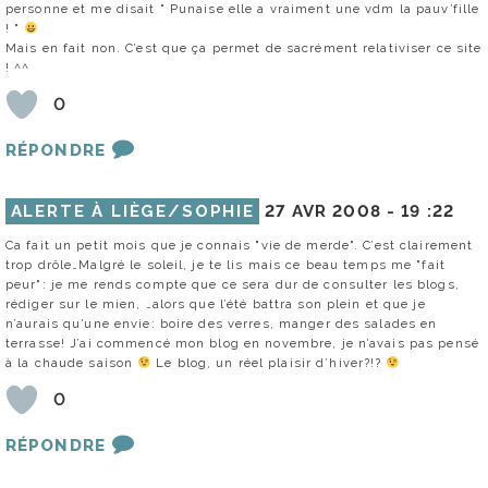
personne et me disait " Punaise elle a vraiment une vdm la pauv’fille
! "
Mais en fait non. C’est que ça permet de sacrément relativiser ce site
! ^^
0
RÉPONDRE
ALERTE À LIÈGE/SOPHIE
27 AVR 2008 -
19 :22
Ca fait un petit mois que je connais "vie de merde". C’est clairement
trop drôle…Malgré le soleil, je te lis mais ce beau temps me "fait
peur": je me rends compte que ce sera dur de consulter les blogs,
rédiger sur le mien, …alors que l’été battra son plein et que je
n’aurais qu’une envie: boire des verres, manger des salades en
terrasse! J’ai commencé mon blog en novembre, je n’avais pas pensé
à la chaude saison
Le blog, un réel plaisir d’hiver?!?
0
RÉPONDRE