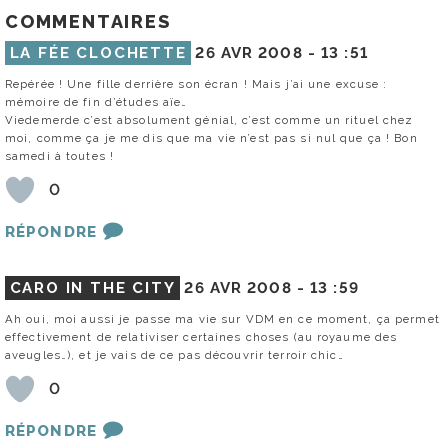
COMMENTAIRES
LA FÉE CLOCHETTE
26 AVR 2008 -
13 :51
Repérée ! Une fille derrière son écran ! Mais j’ai une excuse :
mémoire de fin d’études aïe…
Viedemerde c’est absolument génial, c’est comme un rituel chez
moi, comme ça je me dis que ma vie n’est pas si nul que ça ! Bon
samedi à toutes !
0
RÉPONDRE
CARO IN THE CITY
26 AVR 2008 -
13 :59
Ah oui, moi aussi je passe ma vie sur VDM en ce moment, ça permet
effectivement de relativiser certaines choses (au royaume des
aveugles…), et je vais de ce pas découvrir terroir chic…
0
RÉPONDRE