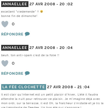
ANNAELLEE
27 AVR 2008 -
20 :02
excellent "viedemerde" !!
bonne fin de dimanche!
0
RÉPONDRE
ANNAELLEE
27 AVR 2008 -
20 :04
beuh, ton anti-spam c’est de la folie !!
0
RÉPONDRE
LA FÉE CLOCHETTE
27 AVR 2008 -
21 :04
Il est clair qu’Internet est un petit plaisir d’hiver… L’été il faudra
attendre la nuit pour retrouver ce plaisir… Je m’imagine déjà avec
mon ordi, sur la terrasse, il est 0h, la fraîcheur s’installe et je lis la
vie trépidante de Deedee. Un bon été qui s’annonce !