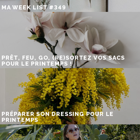
MA WEEK LIST #349
PRÊT, FEU, GO, (RE)SORTEZ VOS SACS
POUR LE PRINTEMPS !
PRÉPARER SON DRESSING POUR LE
PRINTEMPS