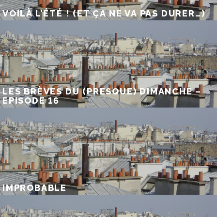
VOILÀ L’ÉTÉ ! (ET ÇA NE VA PAS DURER…)
LES BRÈVES DU (PRESQUE) DIMANCHE –
EPISODE 16
IMPROBABLE