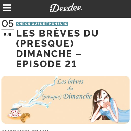
Aller
au
contenu
05
CHRONIQUES ET HUMEURS
LES BRÈVES DU
JUIL
(PRESQUE)
DIMANCHE –
EPISODE 21