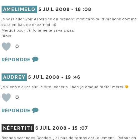
AMELIMELO
5 JUIL 2008 -
18 :08
je vais aller voir Albertine en prenant mon café du dimanche comme
c’est en bas de chez moi :o)
Merqui pour l’info je ne le savais pas
Bibis
0
RÉPONDRE
AUDREY
5 JUIL 2008 -
19 :46
je viens d’aller sur le site locher’s , han je craque merci merci
0
RÉPONDRE
NÉFERTITI
6 JUIL 2008 -
15 :07
Bonnes vacances Deedee, j’ai pas de temps actuellement… Retour en