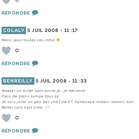
RÉPONDRE
COLALY
5 JUIL 2008 -
11 :17
Merci pour toutes ces infos
0
RÉPONDRE
BENREILLY
5 JUIL 2008 -
11 :33
Waaaai un billet sponsorisé je… je…déconne.
Plein de plans sympa tous ça.
Je suis juste un peu pas une fille ET handicapé moteur dooonc bon.
Better luck next time. ^^
0
RÉPONDRE