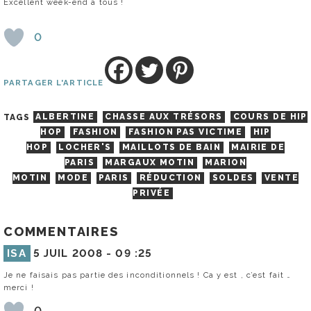
Excellent week-end à tous !
0
PARTAGER L'ARTICLE
TAGS
ALBERTINE
CHASSE AUX TRÉSORS
COURS DE HIP
HOP
FASHION
FASHION PAS VICTIME
HIP
HOP
LOCHER'S
MAILLOTS DE BAIN
MAIRIE DE
PARIS
MARGAUX MOTIN
MARION
MOTIN
MODE
PARIS
RÉDUCTION
SOLDES
VENTE
PRIVÉE
COMMENTAIRES
ISA
5 JUIL 2008 -
09 :25
Je ne faisais pas partie des inconditionnels ! Ca y est , c’est fait …
merci !
0