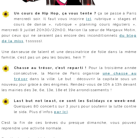
Un cours de Hip Hop, ça vous tente ?
ça se passe à Paris
mercredi soir. Il faut vous inscrire
ici
, rubrique « stages et
cours de danse », rubrique « planning cours réguliers »,
mercredi 9 juillet 20h30/22h00, Marion (la sœur de Margaux Motin,
pour ceux qui ne seraient pas encore des inconditionnels
du blog
de la miss
, tssssss).
Une danseuse de talent et une dessinatrice de folie dans la même
famille, c’est pas un peu les boules, hein ?!
Chasse au trésor, c’est reparti !
Pour la troisième année
consécutive, la Mairie de Paris organise
une chasse au
trésor
dans la ville. Le but : découvrir la capitale sous un
nouveau jour grâce à des énigmes. Rendez-vous de 10h à 13h devant
les mairies des 3e, 6e, 13e, 18e et 19e arrondissements !
Last but not least, ce sont les Solidays ce week-end
.
Quelques 80 concerts sur 3 jours pour soutenir la lutte contre
le sida. Plus d’infos
par ici
.
C’est la fin de ces brèves du presque dimanche, vous pouvez
reprendre une activité normale.