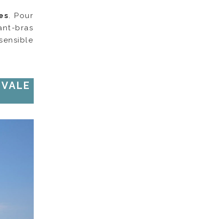
es
. Pour
vant-bras
 sensible
IVALE