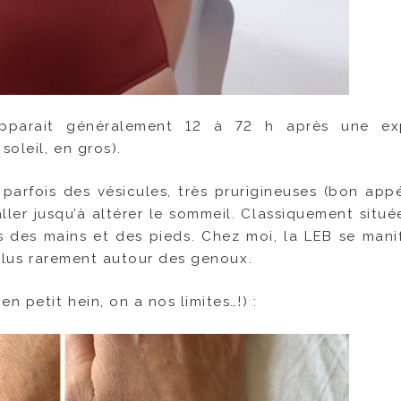
pparait généralement 12 à 72 h après une exp
soleil, en gros).
 parfois des vésicules, très prurigineuses (bon appé
ller jusqu’à altérer le sommeil. Classiquement situé
s des mains et des pieds. Chez moi, la LEB se mani
. Plus rarement autour des genoux.
n petit hein, on a nos limites…!) :