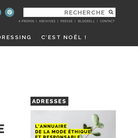
RECHERCHER
:
A PROPOS
ARCHIVES
PRESSE
BLOGROLL
CONTACT
DRESSING
C’EST NOËL !
ADRESSES
E