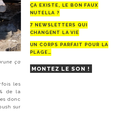
ÇA EXISTE, LE BON FAUX
NUTELLA ?
7 NEWSLETTERS QUI
CHANGENT LA VIE
UN CORPS PARFAIT POUR LA
PLAGE…
brune ça
MONTEZ LE SON !
fois les
0% de la
tes donc
push sur