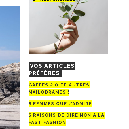
VOS ARTICLES
PRÉFÉRÉS
GAFFES 2.0 ET AUTRES
MAILODRAMES !
8 FEMMES QUE J’ADMIRE
5 RAISONS DE DIRE NON À LA
FAST FASHION