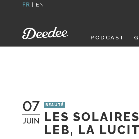
Aller
FR
|
EN
au
contenu
PODCAST
G
07
BEAUTÉ
LES SOLAIRES
JUIN
LEB, LA LUCI