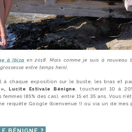
ge à Ibiza
en 2018. Mais comme je suis à nouveau 
grossesse entre temps hein).
il à chaque exposition sur le buste, les bras et par
, Lucite Estivale Bénigne
, toucherait 10 à 2
s femmes (85% des cas), entre 15 et 35 ans. Vous n’ê
d’une requête Google (bienvenue !) ou via un de mes 
LE BÉNIGNE ?