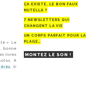
ÇA EXISTE, LE BON FAUX
NUTELLA ?
7 NEWSLETTERS QUI
CHANGENT LA VIE
UN CORPS PARFAIT POUR LA
PLAGE…
té ». Le
e, bonne
MONTEZ LE SON !
s livres
hotos. A
férés
, si