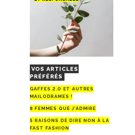
VOS ARTICLES
PRÉFÉRÉS
GAFFES 2.0 ET AUTRES
MAILODRAMES !
8 FEMMES QUE J’ADMIRE
5 RAISONS DE DIRE NON À LA
FAST FASHION