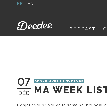
Aller
FR
|
EN
au
contenu
PODCAST
G
07
CHRONIQUES ET HUMEURS
MA WEEK LIS
DÉC
Bonjour vous ! Nouvelle semaine, nouveaux 