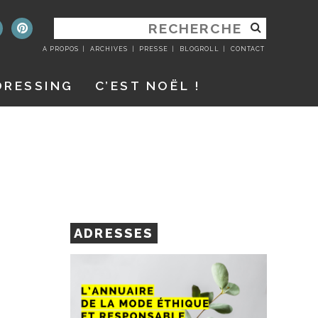
RECHERCHER
:
A PROPOS
ARCHIVES
PRESSE
BLOGROLL
CONTACT
DRESSING
C’EST NOËL !
ADRESSES