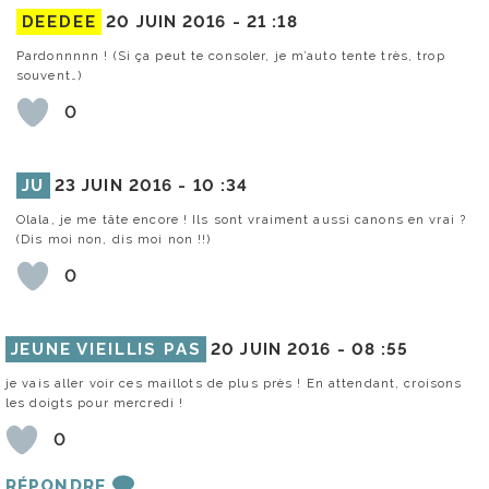
DEEDEE
20 JUIN 2016 -
21 :18
Pardonnnnn ! (Si ça peut te consoler, je m’auto tente très, trop
souvent…)
0
JU
23 JUIN 2016 -
10 :34
Olala, je me tâte encore ! Ils sont vraiment aussi canons en vrai ?
(Dis moi non, dis moi non !!)
0
JEUNE VIEILLIS PAS
20 JUIN 2016 -
08 :55
je vais aller voir ces maillots de plus près ! En attendant, croisons
les doigts pour mercredi !
0
RÉPONDRE