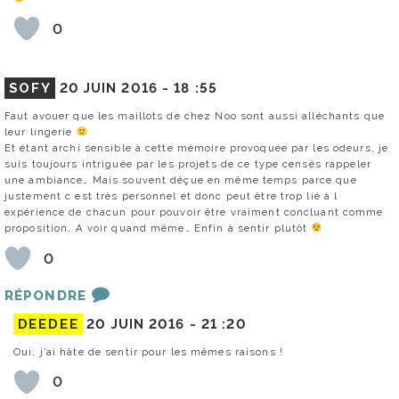
0
SOFY
20 JUIN 2016 -
18 :55
Faut avouer que les maillots de chez Noo sont aussi alléchants que
leur lingerie
Et étant archi sensible à cette mémoire provoquée par les odeurs, je
suis toujours intriguée par les projets de ce type censés rappeler
une ambiance… Mais souvent déçue en même temps parce que
justement c est très personnel et donc peut être trop lié à l
expérience de chacun pour pouvoir être vraiment concluant comme
proposition. A voir quand même… Enfin à sentir plutôt
0
RÉPONDRE
DEEDEE
20 JUIN 2016 -
21 :20
Oui, j’ai hâte de sentir pour les mêmes raisons !
0