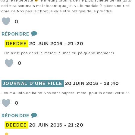
Arg je te déteste
je m’étais promis de ne plus acheter de maillots
cette saison mais maintenant que j’ai vu le modèle 2 pièces noir et
doré de Noo pas le choix je vais être obligée de le prendre…
0
RÉPONDRE
DEEDEE
20 JUIN 2016 -
21 :20
On n’est pas dans la merde… ! (mea culpa quand même^^)
0
JOURNAL D’UNE FILLE
20 JUIN 2016 -
18 :40
Les maillots de bains Noo sont supers, merci pour la découverte ^^
0
RÉPONDRE
DEEDEE
20 JUIN 2016 -
21 :20