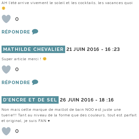
AH l’été arrive vivement le soleil et les cocktails, les vacances quoi
0
RÉPONDRE
MATHILDE CHEVALIER
21 JUIN 2016 -
16 :23
Super article merci !
0
RÉPONDRE
D’ENCRE ET DE SEL
26 JUIN 2016 -
18 :16
Non mais cette marque de maillot de bain NOO est juste une
tuerie!!! Tant au niveau de la forme que des couleurs, tout est parfait
et original, je suis FAN ♥
0