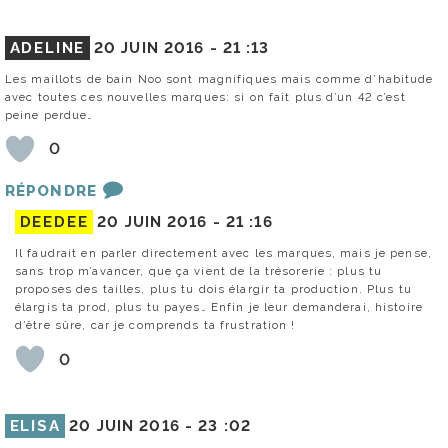
ADELINE
20 JUIN 2016 -
21 :13
Les maillots de bain Noo sont magnifiques mais comme d’habitude
avec toutes ces nouvelles marques: si on fait plus d’un 42 c’est
peine perdue…
0
RÉPONDRE
DEEDEE
20 JUIN 2016 -
21 :16
Il faudrait en parler directement avec les marques, mais je pense,
sans trop m’avancer, que ça vient de la trésorerie : plus tu
proposes des tailles, plus tu dois élargir ta production. Plus tu
élargis ta prod, plus tu payes… Enfin je leur demanderai, histoire
d’être sûre, car je comprends ta frustration !
0
ELISA
20 JUIN 2016 -
23 :02