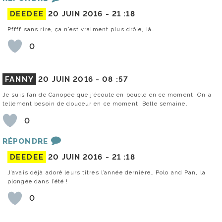
DEEDEE
20 JUIN 2016 -
21 :18
Pffff sans rire, ça n’est vraiment plus drôle, là…
0
FANNY
20 JUIN 2016 -
08 :57
Je suis fan de Canopée que j’écoute en boucle en ce moment. On a
tellement besoin de douceur en ce moment. Belle semaine.
0
RÉPONDRE
DEEDEE
20 JUIN 2016 -
21 :18
J’avais déjà adoré leurs titres l’année dernière… Polo and Pan, la
plongée dans l’été !
0