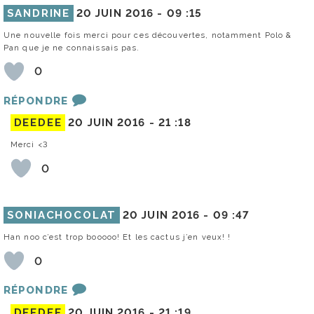
SANDRINE
20 JUIN 2016 -
09 :15
Une nouvelle fois merci pour ces découvertes, notamment Polo &
Pan que je ne connaissais pas.
0
RÉPONDRE
DEEDEE
20 JUIN 2016 -
21 :18
Merci <3
0
SONIACHOCOLAT
20 JUIN 2016 -
09 :47
Han noo c’est trop booooo! Et les cactus j’en veux! !
0
RÉPONDRE
DEEDEE
20 JUIN 2016 -
21 :19