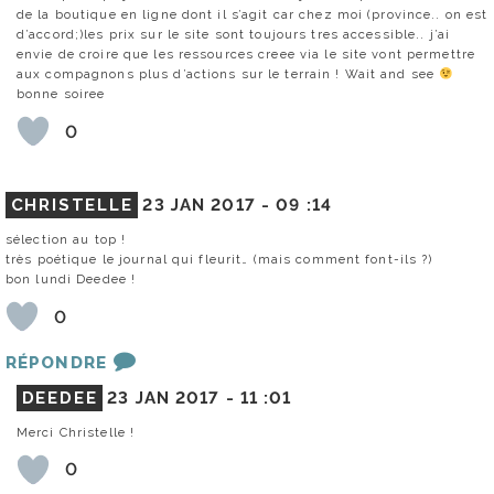
de la boutique en ligne dont il s’agit car chez moi (province.. on est
d’accord;)les prix sur le site sont toujours tres accessible.. j’ai
envie de croire que les ressources creee via le site vont permettre
aux compagnons plus d’actions sur le terrain ! Wait and see
bonne soiree
0
CHRISTELLE
23 JAN 2017 -
09 :14
sélection au top !
très poétique le journal qui fleurit… (mais comment font-ils ?)
bon lundi Deedee !
0
RÉPONDRE
DEEDEE
23 JAN 2017 -
11 :01
Merci Christelle !
0