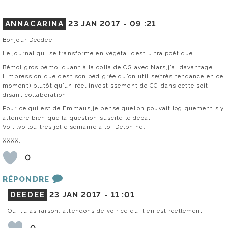
ANNACARINA
23 JAN 2017 -
09 :21
Bonjour Deedee,
Le journal qui se transforme en végétal c’est ultra poétique.
Bémol,gros bémol,quant à la colla de CG avec Nars,j’ai davantage
l’impression que c’est son pédigrée qu’on utilise(très tendance en ce
moment) plutôt qu’un réel investissement de CG dans cette soit
disant collaboration.
Pour ce qui est de Emmaüs,je pense quel’on pouvait logiquement s’y
attendre bien que la question suscite le débat.
Voili,voilou,très jolie semaine à toi Delphine.
XXXX.
0
RÉPONDRE
DEEDEE
23 JAN 2017 -
11 :01
Oui tu as raison, attendons de voir ce qu’il en est réellement !