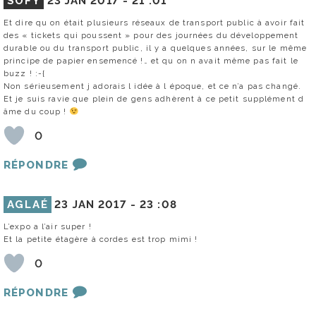
SOFY
23 JAN 2017 -
21 :01
Et dire qu on était plusieurs réseaux de transport public à avoir fait
des « tickets qui poussent » pour des journées du développement
durable ou du transport public, il y a quelques années, sur le même
principe de papier ensemencé !… et qu on n avait même pas fait le
buzz ! :-{
Non sérieusement j adorais l idée à l époque, et ce n’a pas changé.
Et je suis ravie que plein de gens adhèrent à ce petit supplément d
âme du coup !
0
RÉPONDRE
AGLAÉ
23 JAN 2017 -
23 :08
L’expo a l’air super !
Et la petite étagère à cordes est trop mimi !
0
RÉPONDRE