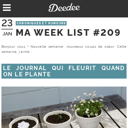
Aller
au
contenu
23
CHRONIQUES ET HUMEURS
MA WEEK LIST #209
JAN
Bonjour vous ! Nouvelle semaine, nouveaux coups de coeur. Cette
semaine, j’aime :
LE JOURNAL QUI FLEURIT QUAND
ON LE PLANTE