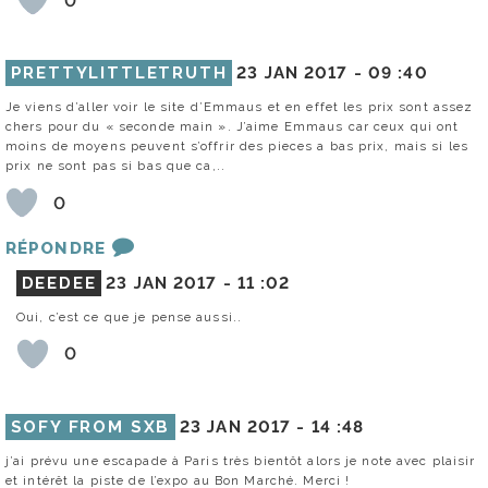
0
PRETTYLITTLETRUTH
23 JAN 2017 -
09 :40
Je viens d’aller voir le site d’Emmaus et en effet les prix sont assez
chers pour du « seconde main ». J’aime Emmaus car ceux qui ont
moins de moyens peuvent s’offrir des pieces a bas prix, mais si les
prix ne sont pas si bas que ca,..
0
RÉPONDRE
DEEDEE
23 JAN 2017 -
11 :02
Oui, c’est ce que je pense aussi..
0
SOFY FROM SXB
23 JAN 2017 -
14 :48
j’ai prévu une escapade à Paris très bientôt alors je note avec plaisir
et intérêt la piste de l’expo au Bon Marché. Merci !