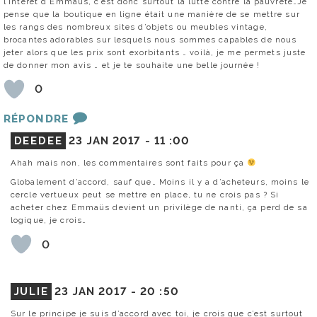
l’intérêt d’Emmaus, c’est donc surtout la lutte contre la pauvreté…Je
pense que la boutique en ligne était une manière de se mettre sur
les rangs des nombreux sites d’objets ou meubles vintage,
brocantes adorables sur lesquels nous sommes capables de nous
jeter alors que les prix sont exorbitants … voilà, je me permets juste
de donner mon avis … et je te souhaite une belle journée !
0
RÉPONDRE
DEEDEE
23 JAN 2017 -
11 :00
Ahah mais non, les commentaires sont faits pour ça
Globalement d’accord, sauf que… Moins il y a d’acheteurs, moins le
cercle vertueux peut se mettre en place, tu ne crois pas ? Si
acheter chez Emmaüs devient un privilège de nanti, ça perd de sa
logique, je crois…
0
JULIE
23 JAN 2017 -
20 :50
Sur le principe je suis d’accord avec toi, je crois que c’est surtout