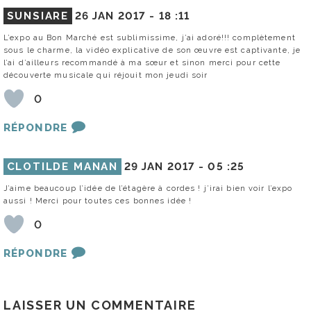
SUNSIARE
26 JAN 2017 -
18 :11
L’expo au Bon Marché est sublimissime, j’ai adoré!!! complètement
sous le charme, la vidéo explicative de son œuvre est captivante, je
l’ai d’ailleurs recommandé à ma sœur et sinon merci pour cette
découverte musicale qui réjouit mon jeudi soir
0
RÉPONDRE
CLOTILDE MANAN
29 JAN 2017 -
05 :25
J’aime beaucoup l’idée de l’étagère à cordes ! j’irai bien voir l’expo
aussi ! Merci pour toutes ces bonnes idée !
0
RÉPONDRE
LAISSER UN COMMENTAIRE