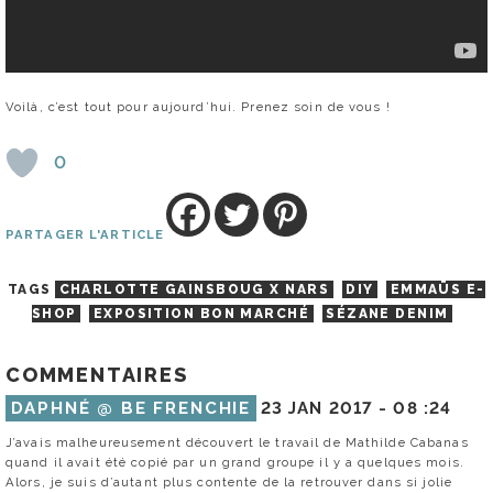
Voilà, c’est tout pour aujourd’hui. Prenez soin de vous !
0
PARTAGER L'ARTICLE
TAGS
CHARLOTTE GAINSBOUG X NARS
DIY
EMMAÜS E-
SHOP
EXPOSITION BON MARCHÉ
SÉZANE DENIM
COMMENTAIRES
DAPHNÉ @ BE FRENCHIE
23 JAN 2017 -
08 :24
J’avais malheureusement découvert le travail de Mathilde Cabanas
quand il avait été copié par un grand groupe il y a quelques mois.
Alors, je suis d’autant plus contente de la retrouver dans si jolie