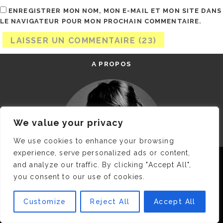
ENREGISTRER MON NOM, MON E-MAIL ET MON SITE DANS
LE NAVIGATEUR POUR MON PROCHAIN COMMENTAIRE.
A PROPOS
We value your privacy
We use cookies to enhance your browsing
experience, serve personalized ads or content,
Nous utilisons des cookies pour vous garantir la meilleure
and analyze our traffic. By clicking "Accept All",
expérience sur notre site. Si vous continuez à utiliser ce
you consent to our use of cookies.
dernier, nous considérerons que vous acceptez l'utilisation des
cookies.
JE M’APPELLE DELPHINE MAIS C’EST
©CAMILLE
Customize
Reject All
Accept All
OK
COLLIN
QUI A PRIS CETTE PHOTO !