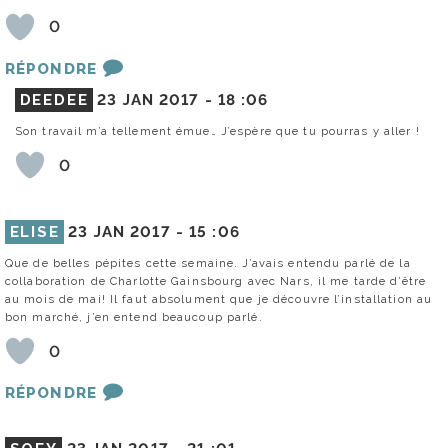
0
RÉPONDRE
DEEDEE
23 JAN 2017 -
18 :06
Son travail m’a tellement émue… J’espère que tu pourras y aller !
0
ELISE
23 JAN 2017 -
15 :06
Que de belles pépites cette semaine. J’avais entendu parlé de la
collaboration de Charlotte Gainsbourg avec Nars, il me tarde d’être
au mois de mai! Il faut absolument que je découvre l’installation au
bon marché, j’en entend beaucoup parlé.
0
RÉPONDRE