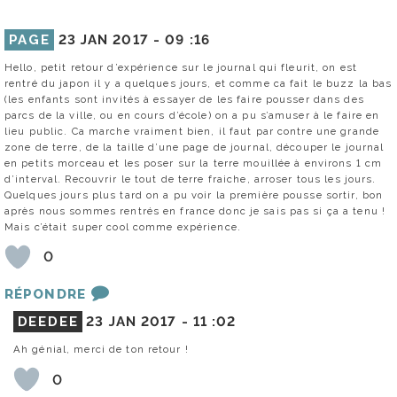
PAGE
23 JAN 2017 -
09 :16
Hello, petit retour d’expérience sur le journal qui fleurit, on est
rentré du japon il y a quelques jours, et comme ca fait le buzz la bas
(les enfants sont invités à essayer de les faire pousser dans des
parcs de la ville, ou en cours d’école) on a pu s’amuser à le faire en
lieu public. Ca marche vraiment bien, il faut par contre une grande
zone de terre, de la taille d’une page de journal, découper le journal
en petits morceau et les poser sur la terre mouillée à environs 1 cm
d’interval. Recouvrir le tout de terre fraiche, arroser tous les jours.
Quelques jours plus tard on a pu voir la première pousse sortir, bon
après nous sommes rentrés en france donc je sais pas si ça a tenu !
Mais c’était super cool comme expérience.
0
RÉPONDRE
DEEDEE
23 JAN 2017 -
11 :02
Ah génial, merci de ton retour !
0