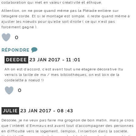
collaboration qui met en valeur créativité et éthique.
Attention, on ne pose quand même pas la Pléiade entière sur
l’étagère corde. Et si le montage est simple, il reste quand même à
ajuster les noeuds pour qu’elle soit droite ( ce qui n’est pas
forcément gagné ).
0
RÉPONDRE
DEEDEE
23 JAN 2017 -
11 :01
Ah on est d’accord, c’est avant tout une étagère décorative (tu
verrais la taille de ma / mes bibliothèques, on est loin de la
cordelette à noeud !)
0
JULIE
23 JAN 2017 -
08 :43
Désolée, je ne veux pas faire ma grognon de bon matin, mais je crois
que l’intérêt d’Emmaus est avant tout d’accompagner des personnes
en difficulté vers le logement, l’emploi, l’insertion dans la société,