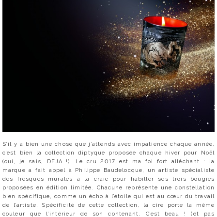
S’il y a bien une chose que j’attends avec impatience chaque année,
c’est bien la collection diptyque proposée chaque hiver pour Noël
(oui, je sais, DEJA…!). Le cru 2017 est ma foi fort alléchant : la
marque a fait appel à Philippe Baudelocque, un artiste spécialiste
des fresques murales à la craie pour habiller ses trois bougies
proposées en édition limitée. Chacune représente une constellation
bien spécifique, comme un écho à l’étoile qui est au cœur du travail
de l’artiste. Spécificité de cette collection, la cire porte la même
couleur que l’intérieur de son contenant. C’est beau ! (et pas