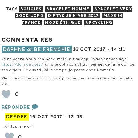
TAGS
BOUGIES
BRACELET HOMME
BRACELET VERY
GOOD LORD
DIPTYQUE HIVER 2017
MADE IN
FRANCE
MODE ÉTHIQUE
UPCYCLING
COMMENTAIRES
DAPHNÉ @ BE FRENCHIE
16 OCT 2017 -
14 :11
Je ne connaissais pas Geev, mais utilise depuis des années déjà
https://donnons.org/
un site collaboratif qui permet de faire don de
ses objets. Et quand j’ai le temps, je passe chez Emmaüs.
Plein de choses qu’on n’utilise plus peuvent connaître une nouvelle
vie.
0
RÉPONDRE
DEEDEE
16 OCT 2017 -
17 :13
Ah top, merci !
0