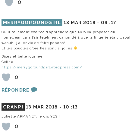
0
MERRYGOROUNDGIRL
13 MAR 2018 -
09 :17
Ouiii tellement excitée d’apprendre que NOo va proposer du
homewear, ça a l’air telelment canon déjà que la lingerie était waouh
waouh, j’ai envie de faire popopo!
Et les boucles d’oreilles sont si jolies
Bises et belle journée,
Céline
https://merrygoroundgirl.wordpress.com/
0
RÉPONDRE
GRANPI
13 MAR 2018 -
10 :13
Juliette ARMANET: je dis YES!!
0