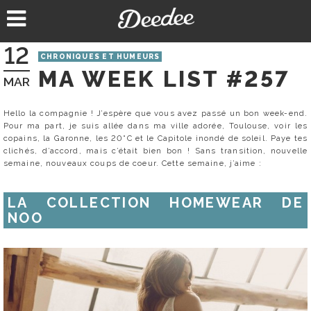
Aller
au
contenu
12
CHRONIQUES ET HUMEURS
MA WEEK LIST #257
MAR
Hello la compagnie ! J’espère que vous avez passé un bon week-end.
Pour ma part, je suis allée dans ma ville adorée, Toulouse, voir les
copains, la Garonne, les 20°C et le Capitole inondé de soleil. Paye tes
clichés, d’accord, mais c’était bien bon ! Sans transition, nouvelle
semaine, nouveaux coups de coeur. Cette semaine, j’aime :
LA COLLECTION HOMEWEAR DE
NOO