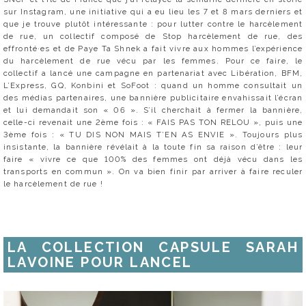
sur Instagram, une initiative qui a eu lieu les 7 et 8 mars derniers et
que je trouve plutôt intéressante : pour lutter contre le harcèlement
de rue, un collectif composé de Stop harcèlement de rue, des
effronté·es et de Paye Ta Shnek a fait vivre aux hommes l’expérience
du harcèlement de rue vécu par les femmes. Pour ce faire, le
collectif a lancé une campagne en partenariat avec Libération, BFM,
L’Express, GQ, Konbini et SoFoot : quand un homme consultait un
des médias partenaires, une bannière publicitaire envahissait l’écran
et lui demandait son « 06 ». S’il cherchait à fermer la bannière,
celle-ci revenait une 2ème fois : « FAIS PAS TON RELOU », puis une
3ème fois : « TU DIS NON MAIS T’EN AS ENVIE ». Toujours plus
insistante, la bannière révélait à la toute fin sa raison d’être : leur
faire « vivre ce que 100% des femmes ont déjà vécu dans les
transports en commun ». On va bien finir par arriver à faire reculer
le harcèlement de rue !
LA COLLECTION CAPSULE SARAH
LAVOINE POUR LANCEL