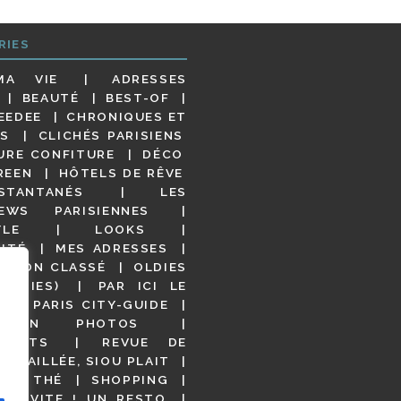
RIES
MA VIE
ADRESSES
BEAUTÉ
BEST-OF
EEDEE
CHRONIQUES ET
S
CLICHÉS PARISIENS
URE CONFITURE
DÉCO
REEN
HÔTELS DE RÊVE
STANTANÉS
LES
IEWS PARISIENNES
YLE
LOOKS
ITÉ
MES ADRESSES
NON CLASSÉ
OLDIES
OODIES)
PAR ICI LE
!
PARIS CITY-GUIDE
S EN PHOTOS
URANTS
REVUE DE
DÉTAILLÉE, SIOU PLAIT
 DE THÉ
SHOPPING
VITE ! UN RESTO