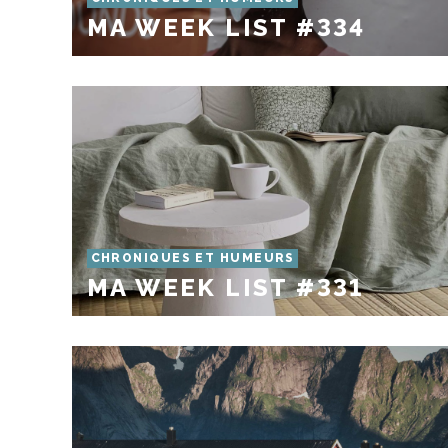
MA WEEK LIST #334
CHRONIQUES ET HUMEURS
MA WEEK LIST #331