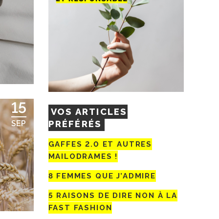
15
VOS ARTICLES
PRÉFÉRÉS
SEP
GAFFES 2.0 ET AUTRES
MAILODRAMES !
8 FEMMES QUE J’ADMIRE
5 RAISONS DE DIRE NON À LA
FAST FASHION