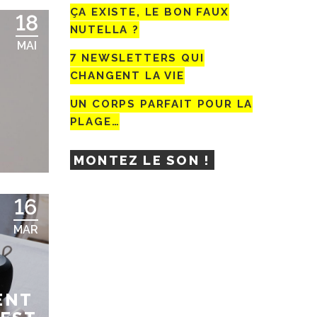
ÇA EXISTE, LE BON FAUX
18
NUTELLA ?
MAI
7 NEWSLETTERS QUI
CHANGENT LA VIE
UN CORPS PARFAIT POUR LA
PLAGE…
MONTEZ LE SON !
16
MAR
ENT