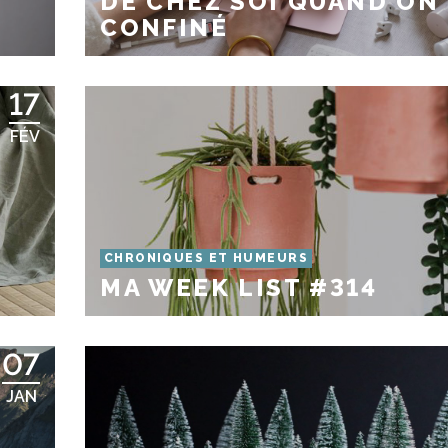
DE CHEZ SOI QUAND ON
CONFINÉ
17
FÉV
CHRONIQUES ET HUMEURS
MA WEEK LIST #314
07
JAN