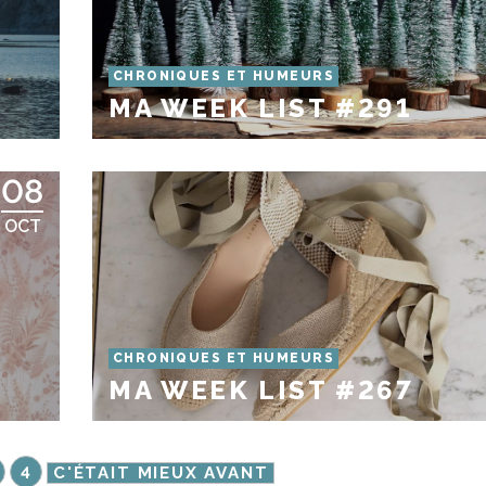
CHRONIQUES ET HUMEURS
MA WEEK LIST #291
08
OCT
CHRONIQUES ET HUMEURS
MA WEEK LIST #267
4
C'ÉTAIT MIEUX AVANT