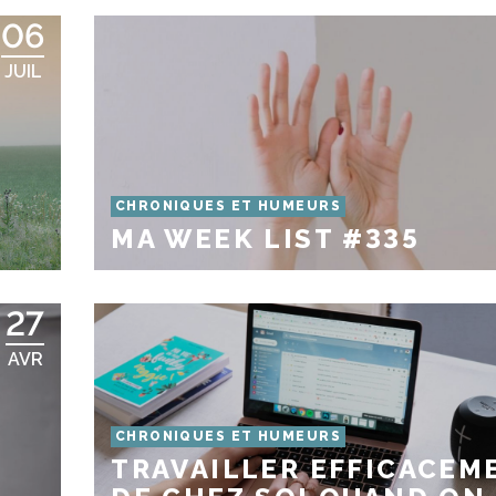
06
JUIL
CHRONIQUES ET HUMEURS
MA WEEK LIST #335
27
AVR
CHRONIQUES ET HUMEURS
TRAVAILLER EFFICACEM