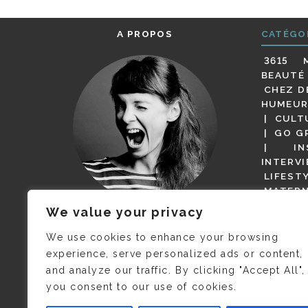
A PROPOS
CATÉGO
3615 
BEAUTÉ
CHEZ D
HUMEUR
CULT
GO G
IN
INTERV
LIFEST
MATERN
MODE
We value your privacy
(BUT G
JE M’APPELLE DELPHINE MAIS
MAGOT 
C’EST
©CAMILLE COLLIN
QUI A
We use cookies to enhance your browsing
PARI
PRIS CETTE PHOTO !
experience, serve personalized ads or content,
RESTA
and analyze our traffic. By clicking "Accept All",
PRESSE 
you consent to our use of cookies.
SALONS
VIDÉOS