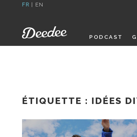
Aller
FR
|
EN
au
contenu
PODCAST
G
ÉTIQUETTE :
IDÉES D