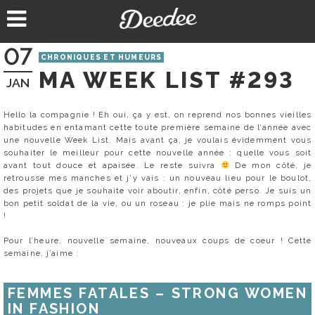
Aller
au
contenu
07
CHRONIQUES ET HUMEURS
MA WEEK LIST #293
JAN
Hello la compagnie ! Eh oui, ça y est, on reprend nos bonnes vieilles
habitudes en entamant cette toute première semaine de l’année avec
une nouvelle Week List. Mais avant ça, je voulais évidemment vous
souhaiter le meilleur pour cette nouvelle année : quelle vous soit
avant tout douce et apaisée. Le reste suivra
De mon côté, je
retrousse mes manches et j’y vais : un nouveau lieu pour le boulot,
des projets que je souhaite voir aboutir, enfin, côté perso. Je suis un
bon petit soldat de la vie, ou un roseau : je plie mais ne romps point
!
Pour l’heure, nouvelle semaine, nouveaux coups de coeur ! Cette
semaine, j’aime :
FEMMES FATALES – STRONG WOMEN
IN FASHION