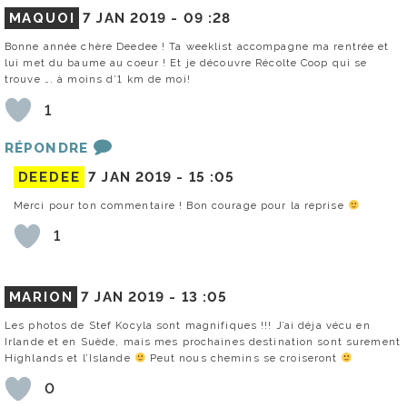
MAQUOI
7 JAN 2019 -
09 :28
Bonne année chère Deedee ! Ta weeklist accompagne ma rentrée et
lui met du baume au coeur ! Et je découvre Récolte Coop qui se
trouve …. à moins d’1 km de moi!
1
RÉPONDRE
DEEDEE
7 JAN 2019 -
15 :05
Merci pour ton commentaire ! Bon courage pour la reprise
1
MARION
7 JAN 2019 -
13 :05
Les photos de Stef Kocyla sont magnifiques !!! J’ai déja vécu en
Irlande et en Suède, mais mes prochaines destination sont surement
Highlands et l’Islande
Peut nous chemins se croiseront
0