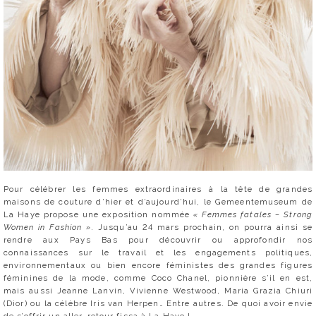
Pour célébrer les femmes extraordinaires à la tête de grandes
maisons de couture d’hier et d’aujourd’hui, le Gemeentemuseum de
La Haye propose une exposition nommée
« Femmes fatales – Strong
Women in Fashion »
. Jusqu’au 24 mars prochain, on pourra ainsi se
rendre aux Pays Bas pour découvrir ou approfondir nos
connaissances sur le travail et les engagements politiques,
environnementaux ou bien encore féministes des grandes figures
féminines de la mode, comme Coco Chanel, pionnière s’il en est,
mais aussi Jeanne Lanvin, Vivienne Westwood, Maria Grazia Chiuri
(Dior) ou la célèbre Iris van Herpen… Entre autres. De quoi avoir envie
de s’offrir un aller-retour fissa à La Haye !