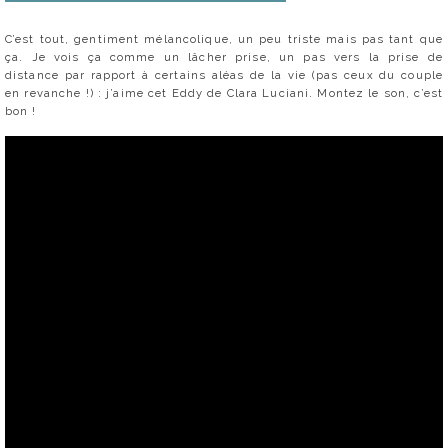
C’est tout, gentiment mélancolique, un peu triste mais pas tant que
ça. Je vois ça comme un lâcher prise, un pas vers la prise de
distance par rapport à certains aléas de la vie (pas ceux du couple
en revanche !) : j’aime cet Eddy de Clara Luciani. Montez le son, c’est
bon !