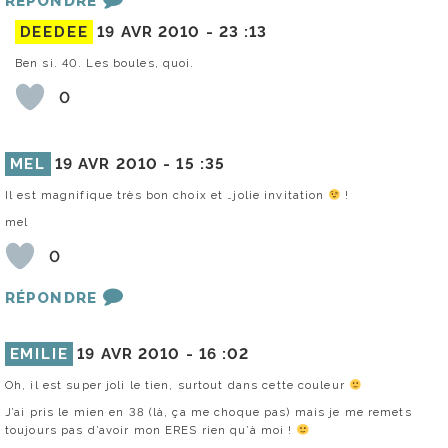
RÉPONDRE
DEEDEE
19 AVR 2010 -
23 :13
Ben si. 40. Les boules, quoi.
0
MEL
19 AVR 2010 -
15 :35
Il est magnifique très bon choix et …jolie invitation
!
mel
0
RÉPONDRE
EMILIE
19 AVR 2010 -
16 :02
Oh, il est super joli le tien, surtout dans cette couleur
J’ai pris le mien en 38 (là, ça me choque pas) mais je me remets
toujours pas d’avoir mon ERES rien qu’à moi !