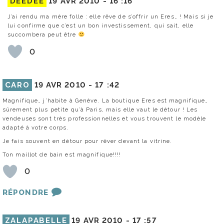
DEEDEE
19 AVR 2010 -
16 :16
J’ai rendu ma mère folle : elle rêve de s’offrir un Eres… ! Mais si je
lui confirme que c’est un bon investissement, qui sait, elle
succombera peut être
0
CARO
19 AVR 2010 -
17 :42
Magnifique… j’habite à Genève. La boutique Eres est magnifique…
sûrement plus petite qu’à Paris, mais elle vaut le détour ! Les
vendeuses sont très professionnelles et vous trouvent le modèle
adapté à votre corps.
Je fais souvent en détour pour rêver devant la vitrine.
Ton maillot de bain est magnifique!!!!
0
RÉPONDRE
ZALAPABELLE
19 AVR 2010 -
17 :57