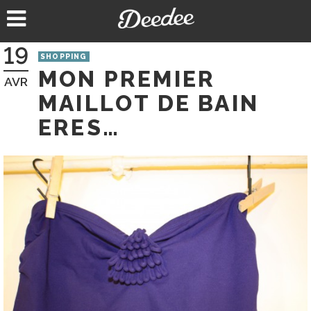
Aller
au
contenu
19
SHOPPING
MON PREMIER
AVR
MAILLOT DE BAIN
ERES…