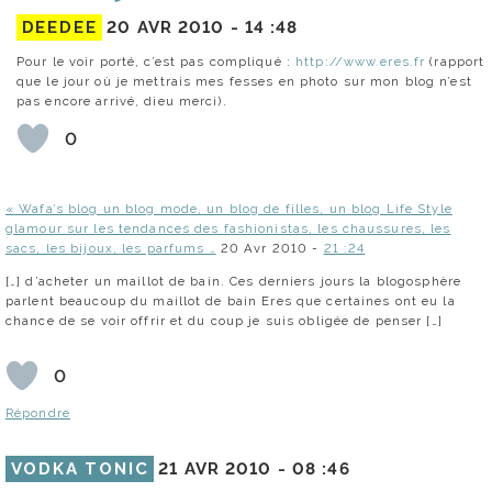
DEEDEE
20 AVR 2010 -
14 :48
Pour le voir porté, c’est pas compliqué :
http://www.eres.fr
(rapport
que le jour où je mettrais mes fesses en photo sur mon blog n’est
pas encore arrivé, dieu merci).
0
« Wafa’s blog un blog mode, un blog de filles, un blog Life Style
glamour sur les tendances des fashionistas, les chaussures, les
sacs, les bijoux, les parfums …
20 Avr 2010 -
21 :24
[…] d’acheter un maillot de bain. Ces derniers jours la blogosphère
parlent beaucoup du maillot de bain Eres que certaines ont eu la
chance de se voir offrir et du coup je suis obligée de penser […]
0
Répondre
VODKA TONIC
21 AVR 2010 -
08 :46