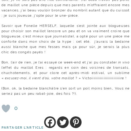
de maillot une pièce depuis que mes parents m’offraient encore mes
vacances, j’ai beau vouloir bronzer du nombril autant que du cuissot
: je suis joueuse, j’opte pour le une-pièce.
Savoir que Fonelle HERSELF, laquelle s’est jointe aux blogueuses
pour choisir son maillot (encore un peu et on va vraiment croire que
blogueuse, c’est mieux que journaliste), a opté pour un une pièce me
conforte dans mon choix de la hype : cet été, j’aurais la bedaine
aussi blanche que mes fesses mais ça pour sûr, je serais la plus
chic des congés payés !
Bon, l’air de rien, je l’ai essayé ce week-end et j’ai pu constater
in vivo
l’effet du maillot Eres : regards en coin des voisines de transats,
chuchotements, et pour clore cet après-midi estival, un sublime
«
excusez-moi, il vient d’où, votre maillot
? » Victoiiiiiiiiiiiiiiiiiiiiiiiire !
(Bon, ok, la bedaine blanchâtre s’en sort un poil moins bien… Vous ne
seriez pas un peu rabat-joie, des fois ?!).
0
PARTAGER L'ARTICLE