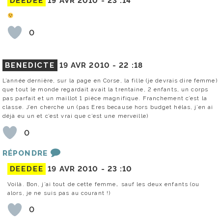
DEEDEE
19 AVR 2010 -
23 :14
0
BENEDICTE
19 AVR 2010 -
22 :18
L’année dernière, sur la page en Corse, la fille (je devrais dire femme)
que tout le monde regardait avait la trentaine, 2 enfants, un corps
pas parfait et un maillot 1 pièce magnifique. Franchement c’est la
classe. J’en cherche un (pas Eres because hors budget hélas, j’en ai
déjà eu un et c’est vrai que c’est une merveille)
0
RÉPONDRE
DEEDEE
19 AVR 2010 -
23 :10
Voilà. Bon, j’ai tout de cette femme… sauf les deux enfants (ou
alors, je ne suis pas au courant !)
0