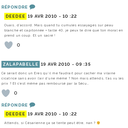
RÉPONDRE
DEEDEE
19 AVR 2010 -
10 :22
Ouais, d’accord. Mais quand tu cumules essayages sur peau
blanche et capitonnée + taille 40, je peux te dire que ton moral en
prend un coup. Et un sacré !
0
ZALAPABELLE
19 AVR 2010 -
09 :35
Ce serait donc un Eres qu’il me faudrait pour cacher ma vilaine
cicatrice sans avoir l’air d’une mémé ? Non mais attends, t’as vu les
prix ? Et c’est même pas remboursé par la Sécu…
0
RÉPONDRE
DEEDEE
19 AVR 2010 -
10 :22
Attends, si Césarienne ça se tente peut être, nan ?