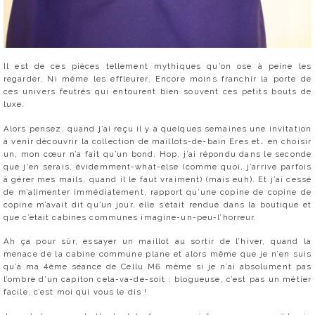
Il est de ces pièces tellement mythiques qu’on ose à peine les
regarder. Ni même les effleurer. Encore moins franchir la porte de
ces univers feutrés qui entourent bien souvent ces petits bouts de
luxe.
Alors pensez, quand j’ai reçu il y a quelques semaines une invitation
à venir découvrir la collection de maillots-de-bain Eres et… en choisir
un, mon cœur n’a fait qu’un bond. Hop, j’ai répondu dans le seconde
que j’en serais, évidemment-what-else (comme quoi, j’arrive parfois
à gérer mes mails, quand il le faut vraiment) (mais euh). Et j’ai cessé
de m’alimenter immédiatement, rapport qu’une copine de copine de
copine m’avait dit qu’un jour, elle s’était rendue dans la boutique et
que c’était cabines communes imagine-un-peu-l’horreur.
Ah ça pour sûr, essayer un maillot au sortir de l’hiver, quand la
menace de la cabine commune plane et alors même que je n’en suis
qu’à ma 4ème séance de Cellu M6 même si je n’ai absolument pas
l’ombre d’un capiton cela-va-de-soit : blogueuse, c’est pas un métier
facile, c’est moi qui vous le dis !