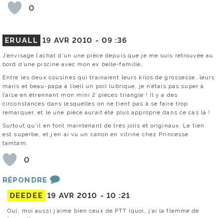
0
ERUALL
19 AVR 2010 -
09 :36
J’envisage l’achat d’un une pièce depuis que je me suis retrouvée au
bord d’une piscine avec mon ex belle-famille…
Entre les deux cousines qui trainaient leurs kilos de grossesse, leurs
maris et beau-papa à l’oeil un poil lubrique, je n’étais pas super à
l’aise en étrennant mon mini 2 pièces triangle ! Il y a des
circonstances dans lesquelles on ne tient pas à se faire trop
remarquer, et le une pièce aurait été plus approprié dans ce cas là !
Surtout qu’il en font maintenant de très jolis et originaux. Le tien
est superbe, et j’en ai vu un canon en vitrine chez Princesse
tamtam.
0
RÉPONDRE
DEEDEE
19 AVR 2010 -
10 :21
Oui, moi aussi j’aime bien ceux de PTT (quoi, j’ai la flemme de