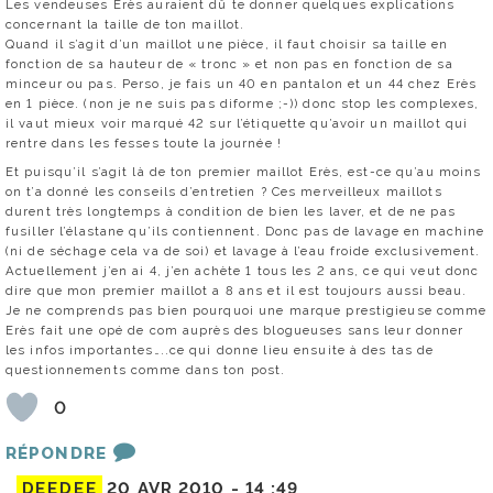
Les vendeuses Erès auraient dû te donner quelques explications
concernant la taille de ton maillot.
Quand il s’agit d’un maillot une pièce, il faut choisir sa taille en
fonction de sa hauteur de « tronc » et non pas en fonction de sa
minceur ou pas. Perso, je fais un 40 en pantalon et un 44 chez Erès
en 1 pièce. (non je ne suis pas diforme ;-)) donc stop les complexes,
il vaut mieux voir marqué 42 sur l’étiquette qu’avoir un maillot qui
rentre dans les fesses toute la journée !
Et puisqu’il s’agit là de ton premier maillot Erès, est-ce qu’au moins
on t’a donné les conseils d’entretien ? Ces merveilleux maillots
durent très longtemps à condition de bien les laver, et de ne pas
fusiller l’élastane qu’ils contiennent. Donc pas de lavage en machine
(ni de séchage cela va de soi) et lavage à l’eau froide exclusivement.
Actuellement j’en ai 4, j’en achète 1 tous les 2 ans, ce qui veut donc
dire que mon premier maillot a 8 ans et il est toujours aussi beau.
Je ne comprends pas bien pourquoi une marque prestigieuse comme
Erès fait une opé de com auprès des blogueuses sans leur donner
les infos importantes…..ce qui donne lieu ensuite à des tas de
questionnements comme dans ton post.
0
RÉPONDRE
DEEDEE
20 AVR 2010 -
14 :49