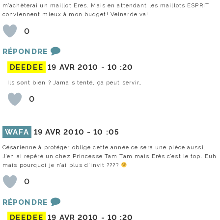
m’achèterai un maillot Eres. Mais en attendant les maillots ESPRIT
conviennent mieux à mon budget! Veinarde va!
0
RÉPONDRE
DEEDEE
19 AVR 2010 -
10 :20
Ils sont bien ? Jamais tenté, ça peut servir…
0
WAFA
19 AVR 2010 -
10 :05
Césarienne à protéger oblige cette année ce sera une pièce aussi.
J’en ai repéré un chez Princesse Tam Tam mais Erès c’est le top. Euh
mais pourquoi je n’ai plus d’invit ????
0
RÉPONDRE
DEEDEE
19 AVR 2010 -
10 :20