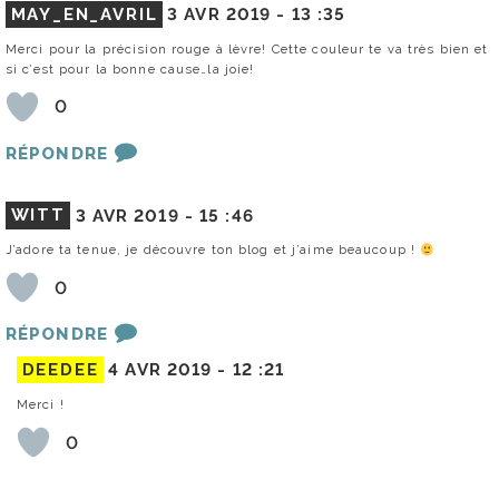
MAY_EN_AVRIL
3 AVR 2019 -
13 :35
Merci pour la précision rouge à lèvre! Cette couleur te va très bien et
si c’est pour la bonne cause…la joie!
0
RÉPONDRE
WITT
3 AVR 2019 -
15 :46
J’adore ta tenue, je découvre ton blog et j’aime beaucoup !
0
RÉPONDRE
DEEDEE
4 AVR 2019 -
12 :21
Merci !
0