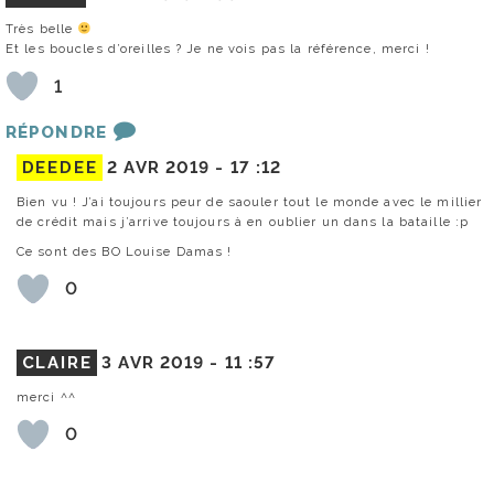
Très belle
Et les boucles d’oreilles ? Je ne vois pas la référence, merci !
1
RÉPONDRE
DEEDEE
2 AVR 2019 -
17 :12
Bien vu ! J’ai toujours peur de saouler tout le monde avec le millier
de crédit mais j’arrive toujours à en oublier un dans la bataille :p
Ce sont des BO Louise Damas !
0
CLAIRE
3 AVR 2019 -
11 :57
merci ^^
0