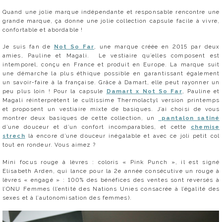
Quand une jolie marque indépendante et responsable rencontre une
grande marque, ça donne une jolie collection capsule facile à vivre,
confortable et abordable !
Je suis fan de
Not So Far
, une marque créée en 2015 par deux
amies, Pauline et Magali. Le vestiaire qu’elles composent est
intemporel, conçu en France et produit en Europe. La marque suit
une démarche la plus éthique possible en garantissant également
un savoir-faire à la française. Grâce à Damart, elle peut rayonner un
peu plus loin ! Pour la capsule
Damart x Not So Far
, Pauline et
Magali réinterprètent le cultissime Thermolactyl version printemps
et proposent un vestiaire mixte de basiques. J’ai choisi de vous
montrer deux basiques de cette collection, un
pantalon satiné
d’une douceur et d’un confort incomparables, et cette
chemise
strech
là encore d’une douceur inégalable et avec ce joli petit col
tout en rondeur. Vous aimez ?
Mini focus rouge à lèvres : coloris « Pink Punch », il est signé
Elisabeth Arden, qui lance pour la 2e année consécutive un rouge à
lèvres « engagé » : 100% des bénéfices des ventes sont reversés à
l’ONU Femmes (l’entité des Nations Unies consacrée à l’égalité des
sexes et à l’autonomisation des femmes).