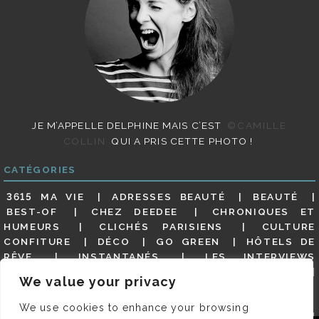
JE M’APPELLE DELPHINE MAIS C’EST
©CAMILLE
COLLIN
QUI A PRIS CETTE PHOTO !
CATÉGORIES
3615 MA VIE
ADRESSES BEAUTÉ
BEAUTÉ
BEST-OF
CHEZ DEEDEE
CHRONIQUES ET
HUMEURS
CLICHÉS PARISIENS
CULTURE
CONFITURE
DÉCO
GO GREEN
HÔTELS DE
RÊVE
INSTANTANÉS
LES INTERVIEWS
PARISIENNES
LIFESTYLE
LOOKS
MATERNITÉ
We value your privacy
MES ADRESSES
MODE
NON CLASSÉ
OLDIES
(BUT GOODIES)
PAR ICI LE MAGOT !
PARIS CITY-
We use cookies to enhance your browsing
GUIDE
PARIS EN PHOTOS
RESTAURANTS