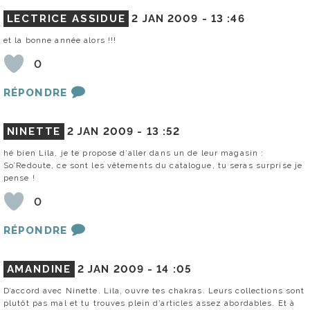
LECTRICE ASSIDUE
2 JAN 2009 -
13 :46
et la bonne année alors !!!
0
RÉPONDRE
NINETTE
2 JAN 2009 -
13 :52
hé bien Lila, je te propose d’aller dans un de leur magasin :
So’Redoute, ce sont les vêtements du catalogue, tu seras surprise je
pense !
0
RÉPONDRE
AMANDINE
2 JAN 2009 -
14 :05
D’accord avec Ninette. Lila, ouvre tes chakras. Leurs collections sont
plutôt pas mal et tu trouves plein d’articles assez abordables. Et à