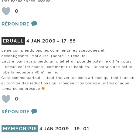
Très bonne année Deedee
0
RÉPONDRE
ERUALL
4 JAN 2009 -
17 :55
Je ne comprends pas les commentaires sceptiques et
désobligeants… Moi aussi j’adore "la redoute" !
L’autre jour j’avais perdu un gilet et un pote de pote me dit "en plus
il devait coûter cher vu comment tu t’habilles". Je portais une petite
robe la redoute à 40 €, hé hé…
C’est comme partout, il faut trouver les bons articles qui font illusion
et profiter des réductions qui inondent nos boites à lettres chaque
semaine ou presque
0
RÉPONDRE
MYMYCHIPIE
4 JAN 2009 -
19 :01