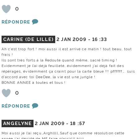
0
RÉPONDRE
CARINE (DE LILLE)
2 JAN 2009 -
16 :33
Ah c’est trop fort ! moi aussi il est arrivé ce matin ! tout beau, tout
frais !
Ils sont très forts à la Redoute quand même, sacré timing !
Evidemment je l’ai déjà feuilleté, évidemment j’ai déjà fait des
répérages, évidemment ça craint pour la carte bleue !!! pffffff…. suis
d’accord avec toi DeeDee, la vie est une jungle !
BONNE ANNEE à toutes et tous !
0
RÉPONDRE
ANGELYNE
2 JAN 2009 -
18 :57
Moi aussi je l’ai reçu…Arghllll…Sauf que comme résolution cette
année j’ai décidé de ME faire plaisir!!! hiiii