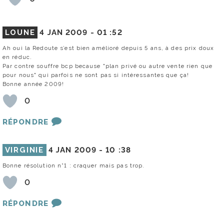
LOUNE
4 JAN 2009 -
01 :52
Ah oui la Redoute s’est bien amélioré depuis 5 ans, à des prix doux
en réduc.
Par contre souffre bcp because "plan privé ou autre vente rien que
pour nous" qui parfois ne sont pas si intéressantes que ça!
Bonne année 2009!
0
RÉPONDRE
VIRGINIE
4 JAN 2009 -
10 :38
Bonne résolution n°1 : craquer mais pas trop.
0
RÉPONDRE