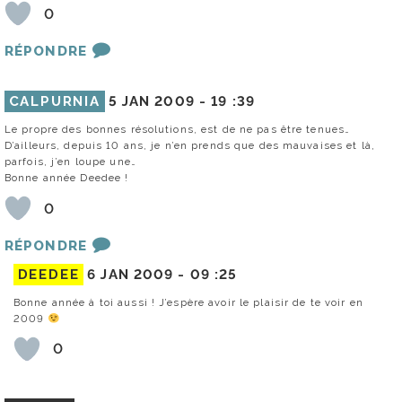
0
RÉPONDRE
CALPURNIA
5 JAN 2009 -
19 :39
Le propre des bonnes résolutions, est de ne pas être tenues…
D’ailleurs, depuis 10 ans, je n’en prends que des mauvaises et là,
parfois, j’en loupe une…
Bonne année Deedee !
0
RÉPONDRE
DEEDEE
6 JAN 2009 -
09 :25
Bonne année à toi aussi ! J’espère avoir le plaisir de te voir en
2009
0