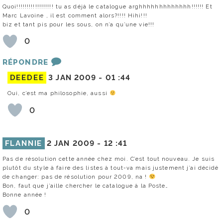
Quoi!!!!!!!!!!!!!!!!!! tu as déjà le catalogue arghhhhhhhhhhhhh!!!!!! Et
Marc Lavoine , il est comment alors?!!!! Hihi!!!
biz et tant pis pour les sous, on n’a qu’une vie!!!
0
RÉPONDRE
DEEDEE
3 JAN 2009 -
01 :44
Oui, c’est ma philosophie, aussi
0
FLANNIE
2 JAN 2009 -
12 :41
Pas de résolution cette année chez moi. C’est tout nouveau. Je suis
plutôt du style à faire des listes à tout-va mais justement j’ai décidé
de changer: pas de résolution pour 2009, na !
Bon, faut que j’aille chercher le catalogue à la Poste…
Bonne année !
0