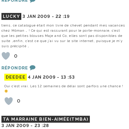
RÉPONDRE
LUCKY
3 JAN 2009 -
22 :19
tiens, ce catalogue était mon livre de chevet pendant mes vacances
chez Môman … ! Ce qui est rassurant pour le porte-monnaie, c’est
que les petites blouses Maje and Co, elles sont pas disponibles de
suite …enfin, c’est ce que j’ai vu sur le site internet, puisque je m’y
suis précipité …
0
RÉPONDRE
DEEDEE
4 JAN 2009 -
13 :53
Oui c’est vrai. Les 12 semaines de délai sont parfois une chance !
0
TA MARRAINE BIEN-AIMÉE(TMBA)
3 JAN 2009 -
23 :28