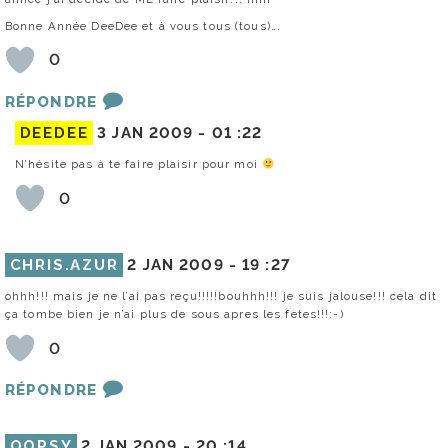
Bonne Année DeeDee et à vous tous (tous)….
0
RÉPONDRE
DEEDEE
3 JAN 2009 -
01 :22
N’hésite pas à te faire plaisir pour moi
0
CHRIS.AZUR
2 JAN 2009 -
19 :27
ohhh!!! mais je ne l’ai pas reçu!!!!!bouhhh!!! je suis jalouse!!! cela dit
ça tombe bien je n’ai plus de sous apres les fetes!!!:-)
0
RÉPONDRE
OOPSY
2 JAN 2009 -
20 :14