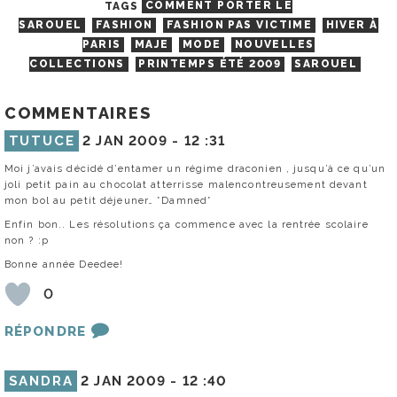
TAGS
COMMENT PORTER LE
SAROUEL
FASHION
FASHION PAS VICTIME
HIVER À
PARIS
MAJE
MODE
NOUVELLES
COLLECTIONS
PRINTEMPS ÉTÉ 2009
SAROUEL
COMMENTAIRES
TUTUCE
2 JAN 2009 -
12 :31
Moi j’avais décidé d’entamer un régime draconien , jusqu’à ce qu’un
joli petit pain au chocolat atterrisse malencontreusement devant
mon bol au petit déjeuner… *Damned*
Enfin bon.. Les résolutions ça commence avec la rentrée scolaire
non ? :p
Bonne année Deedee!
0
RÉPONDRE
SANDRA
2 JAN 2009 -
12 :40