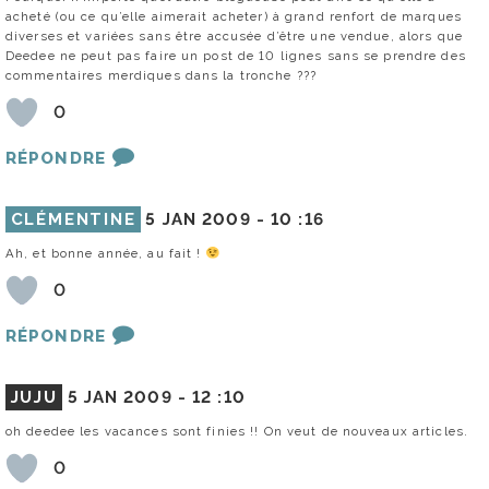
acheté (ou ce qu’elle aimerait acheter) à grand renfort de marques
diverses et variées sans être accusée d’être une vendue, alors que
Deedee ne peut pas faire un post de 10 lignes sans se prendre des
commentaires merdiques dans la tronche ???
0
RÉPONDRE
CLÉMENTINE
5 JAN 2009 -
10 :16
Ah, et bonne année, au fait !
0
RÉPONDRE
JUJU
5 JAN 2009 -
12 :10
oh deedee les vacances sont finies !! On veut de nouveaux articles.
0