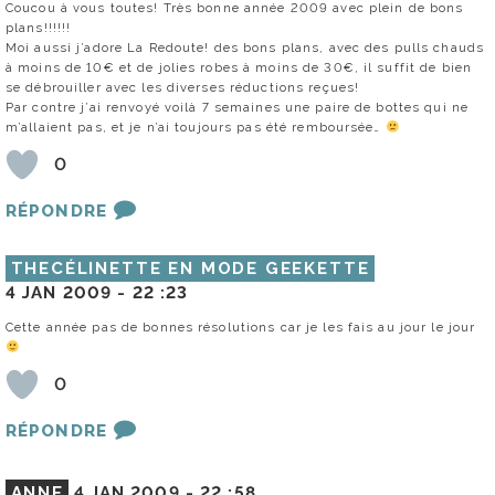
Coucou à vous toutes! Très bonne année 2009 avec plein de bons
plans!!!!!!
Moi aussi j’adore La Redoute! des bons plans, avec des pulls chauds
à moins de 10€ et de jolies robes à moins de 30€, il suffit de bien
se débrouiller avec les diverses réductions reçues!
Par contre j’ai renvoyé voilà 7 semaines une paire de bottes qui ne
m’allaient pas, et je n’ai toujours pas été remboursée…
0
RÉPONDRE
THECÉLINETTE EN MODE GEEKETTE
4 JAN 2009 -
22 :23
Cette année pas de bonnes résolutions car je les fais au jour le jour
0
RÉPONDRE
ANNE
4 JAN 2009 -
22 :58