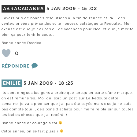
ABRACADABRA
5 JAN 2009 -
15 :02
J’avais pris de bonnes résolutions à la fin de l’année et PAF, des
ventes privées pré-soldes et le nouveau catalogue la Redoute.. Mon
excuse est que je n’ai pas eu de vacances pour Noel et que je mérite
bien ça pour tenir le coup….
Bonne année Deedee
0
RÉPONDRE
EMILIE
5 JAN 2009 -
18 :25
Ils sont dingues les gens à croire que lorsqu’on parle d’une marque,
on est rémunérés… Moi qui sort un post sur La Redoute cette
semaine, je vais préciser que j’ai pas été payée mais que je ne suis
pas compte (ouiii, des bons d’achats pour me faire plaisir sur toutes
les belles choses que j’ai repéré !)
Bonne année et courage à toi
Cette année, on se fait plaisir