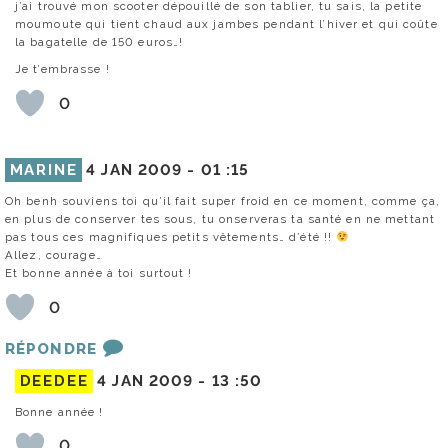
j’ai trouvé mon scooter dépouillé de son tablier, tu sais, la petite
moumoute qui tient chaud aux jambes pendant l’hiver et qui coûte
la bagatelle de 150 euros…!
Je t’embrasse !
0
MARINE
4 JAN 2009 -
01 :15
Oh benh souviens toi qu’il fait super froid en ce moment, comme ça,
en plus de conserver tes sous, tu onserveras ta santé en ne mettant
pas tous ces magnifiques petits vêtements… d’été !!
Allez, courage…
Et bonne année à toi surtout !
0
RÉPONDRE
DEEDEE
4 JAN 2009 -
13 :50
Bonne année !
0