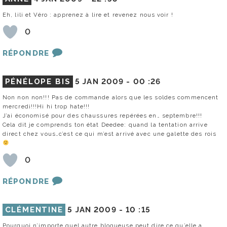
Eh, lili et Véro : apprenez à lire et revenez nous voir !
0
RÉPONDRE
PÉNÉLOPE BIS
5 JAN 2009 -
00 :26
Non non non!!! Pas de commande alors que les soldes commencent
mercredi!!!Hi hi trop hate!!!
J’ai économisé pour des chaussures repérées en… septembre!!!
Cela dit je comprends ton état Deedee: quand la tentation arrive
direct chez vous…c’est ce qui m’est arrivé avec une galette des rois
0
RÉPONDRE
CLÉMENTINE
5 JAN 2009 -
10 :15
Pourquoi n’importe quel autre blogueuse peut dire ce qu’elle a