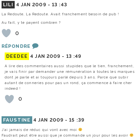
LILI
4 JAN 2009 -
13 :43
La Redoute, La Redoute. Avait franchement besoin de pub !
Au fait, y te payent combien ?
0
RÉPONDRE
DEEDEE
4 JAN 2009 -
13 :49
A lire des commentaires aussi stupides que le tien, franchement,
je vais finir par demander une rémunération à toutes les marques
dont je parle et ai toujours parlé depuis 3 ans. Parce que subir
autant de conneries pour pas un rond, ça commence à faire cher
indeed !
0
FAUSTINE
4 JAN 2009 -
15 :39
J’ai jamais de réduc qui vont avec moi
Faudrait peut être aussi que je commande un jour pour les avoir