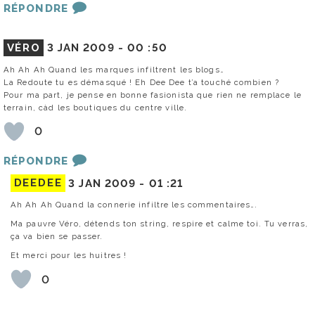
RÉPONDRE
VÉRO
3 JAN 2009 -
00 :50
Ah Ah Ah Quand les marques infiltrent les blogs…
La Redoute tu es démasqué ! Eh Dee Dee t’a touché combien ?
Pour ma part, je pense en bonne fasionista que rien ne remplace le
terrain, càd les boutiques du centre ville.
0
RÉPONDRE
DEEDEE
3 JAN 2009 -
01 :21
Ah Ah Ah Quand la connerie infiltre les commentaires….
Ma pauvre Véro, détends ton string, respire et calme toi. Tu verras,
ça va bien se passer.
Et merci pour les huitres !
0