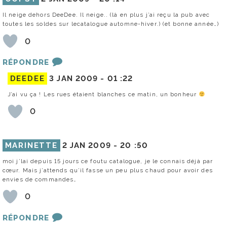
Il neige dehors DeeDee. Il neige.. (là en plus j’ai reçu la pub avec
toutes les soldes sur lecatalogue automne-hiver.) (et bonne année…)
0
RÉPONDRE
DEEDEE
3 JAN 2009 -
01 :22
J’ai vu ça ! Les rues étaient blanches ce matin, un bonheur
0
MARINETTE
2 JAN 2009 -
20 :50
moi j’lai depuis 15 jours ce foutu catalogue, je le connais déjà par
cœur. Mais j’attends qu’il fasse un peu plus chaud pour avoir des
envies de commandes…
0
RÉPONDRE