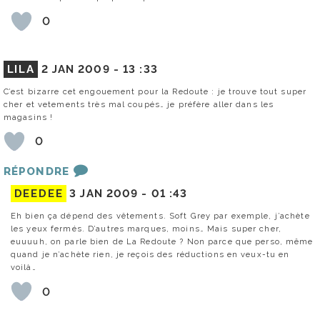
0
LILA
2 JAN 2009 -
13 :33
C’est bizarre cet engouement pour la Redoute : je trouve tout super
cher et vetements très mal coupés… je préfère aller dans les
magasins !
0
RÉPONDRE
DEEDEE
3 JAN 2009 -
01 :43
Eh bien ça dépend des vêtements. Soft Grey par exemple, j’achète
les yeux fermés. D’autres marques, moins… Mais super cher,
euuuuh, on parle bien de La Redoute ? Non parce que perso, même
quand je n’achète rien, je reçois des réductions en veux-tu en
voilà…
0