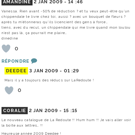
AMANDINE
2 JAN 2009 -
14 :46
Vanessa. Rien avant -50% de réduction ? et tu veux peut-être qu’un
chippendale te livre chez toi, aussi ? avec un bouquet de fleurs ?
après tu m’étonneras qu’ils licencient des gens à force…
tiens, avec du recul, un chippendale qui me livre quand mon loulou
n’est pas là, ça pourrait me plaire…
dinedine
0
RÉPONDRE
DEEDEE
3 JAN 2009 -
01 :29
Mais il y a toujours des réducs sur LaRedoute !
0
CORALIE
2 JAN 2009 -
15 :15
Le nouveau catalogue de La Redoute !! Hum hum !! Je vais aller voir
la boîte aux lettres… !!
Heureuse année 2009 Deedee !