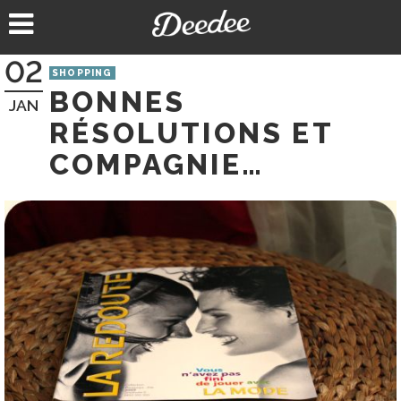
Aller
au
contenu
02
SHOPPING
BONNES
JAN
RÉSOLUTIONS ET
COMPAGNIE…