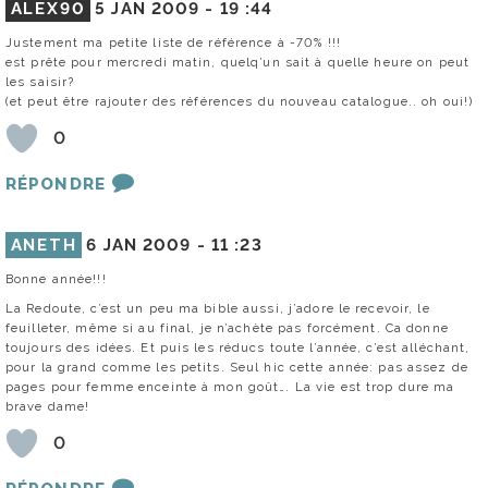
ALEX90
5 JAN 2009 -
19 :44
Justement ma petite liste de référence à -70% !!!
est prête pour mercredi matin, quelq’un sait à quelle heure on peut
les saisir?
(et peut être rajouter des références du nouveau catalogue.. oh oui!)
0
RÉPONDRE
ANETH
6 JAN 2009 -
11 :23
Bonne année!!!
La Redoute, c’est un peu ma bible aussi, j’adore le recevoir, le
feuilleter, même si au final, je n’achète pas forcément. Ca donne
toujours des idées. Et puis les réducs toute l’année, c’est alléchant,
pour la grand comme les petits. Seul hic cette année: pas assez de
pages pour femme enceinte à mon goût…. La vie est trop dure ma
brave dame!
0