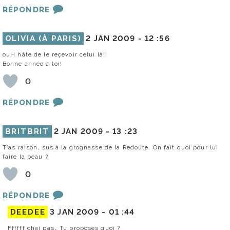
RÉPONDRE
OLIVIA (À PARIS)
2 JAN 2009 -
12 :56
ouH hâte de le reçevoir celui là!!
Bonne année à toi!
0
RÉPONDRE
BRITBRIT
2 JAN 2009 -
13 :23
T’as raison, sus à la grognasse de la Redoute. On fait quoi pour lui
faire la peau ?
0
RÉPONDRE
DEEDEE
3 JAN 2009 -
01 :44
Ffffff chai pas… Tu proposes quoi ?