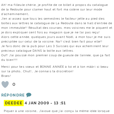
Ah! ma filleule chérie, je profite de ce billet à propos du catalogue
de la Redoute pour clamer haut et fort ma colère sur leur mode
d’acheminement…
J’en ai assez que tous les semestres le facteur jette au pied des
boîtes aux lettres le catalogue de La Redoute dans le hall d’entrée de
mon immeuble!! Résultat des courses, mes voisines me le piquent et
je dois expliquer cent fois au magasin que je ne l’ai pas reçu!
Alors cette année, quelques jours avant Noël, à mon tour je me suis
précipitée sur celui de la voisine. Na!! c’est bien fait pour elle!!
Je fais donc de la pub pour Les 3 Suisses qui eux acheminent leur
précieux catalogue DANS la boîte aux lettres.
Ouf! J’ai poussé mon premier coup de gueule de l’année, que ça fait
du bien!!!!
Merci pour tes voeux et BONNE ANNÉE à toi et à ton mââri si beau
sur la photo… Chut!… Je connais ta discrétion!
Bises!
0
RÉPONDRE
DEEDEE
4 JAN 2009 -
13 :51
Piquer à une voisine… J’avoue que j’ai conçu la même idée lorsque