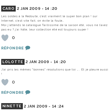
CARO
2 JAN 2009 -
14 :20
Les soldes à la Redoute, c’est vraiment le super bon plan ! sur
Internet, c’est vite fait, on évite la foule…
Moi j’attends le catalogue Taillissime de la saison été, vous ne l’avez
pas eu ? j’ai hâte, leur collection été est toujours super !
0
RÉPONDRE
LOLOTTE
2 JAN 2009 -
14 :20
J’ai pris les mêmes "bonnes" résolutions que toi ….. Et je pleure aussi
!
0
RÉPONDRE
NINETTE
2 JAN 2009 -
14 :24