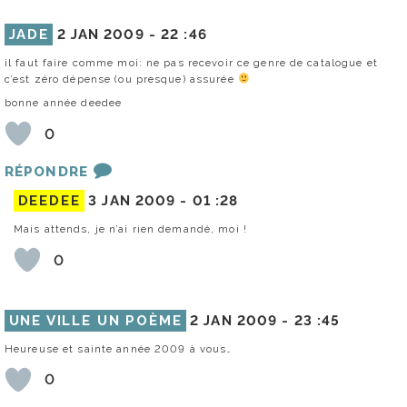
JADE
2 JAN 2009 -
22 :46
il faut faire comme moi: ne pas recevoir ce genre de catalogue et
c’est zéro dépense (ou presque) assurée
bonne année deedee
0
RÉPONDRE
DEEDEE
3 JAN 2009 -
01 :28
Mais attends, je n’ai rien demandé, moi !
0
UNE VILLE UN POÈME
2 JAN 2009 -
23 :45
Heureuse et sainte année 2009 à vous…
0