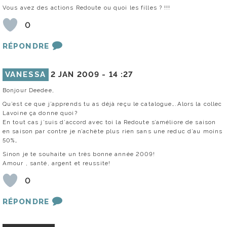
Vous avez des actions Redoute ou quoi les filles ? !!!
0
RÉPONDRE
VANESSA
2 JAN 2009 -
14 :27
Bonjour Deedee,
Qu’est ce que j’apprends tu as déjà reçu le catalogue….Alors la collec
Lavoine ça donne quoi?
En tout cas j’suis d’accord avec toi la Redoute s’améliore de saison
en saison par contre je n’achète plus rien sans une reduc d’au moins
50%…
Sinon je te souhaite un très bonne année 2009!
Amour , santé, argent et reussite!
0
RÉPONDRE