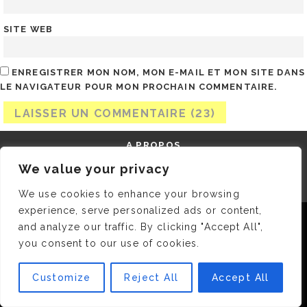
SITE WEB
ENREGISTRER MON NOM, MON E-MAIL ET MON SITE DANS
LE NAVIGATEUR POUR MON PROCHAIN COMMENTAIRE.
A PROPOS
We value your privacy
We use cookies to enhance your browsing
experience, serve personalized ads or content,
Nous utilisons des cookies pour vous garantir la meilleure
and analyze our traffic. By clicking "Accept All",
expérience sur notre site. Si vous continuez à utiliser ce
you consent to our use of cookies.
dernier, nous considérerons que vous acceptez l'utilisation des
cookies.
Customize
Reject All
Accept All
OK