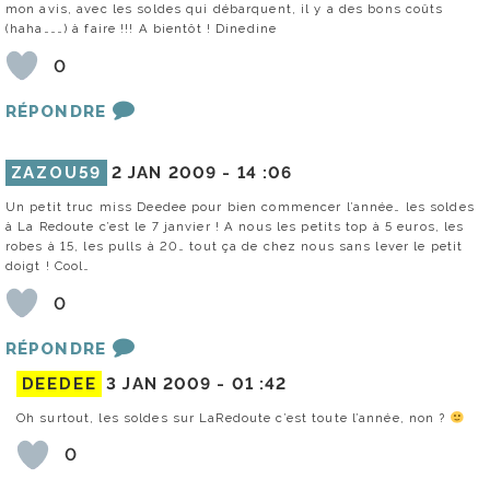
mon avis, avec les soldes qui débarquent, il y a des bons coûts
(haha………) à faire !!! A bientôt ! Dinedine
0
RÉPONDRE
ZAZOU59
2 JAN 2009 -
14 :06
Un petit truc miss Deedee pour bien commencer l’année… les soldes
à La Redoute c’est le 7 janvier ! A nous les petits top à 5 euros, les
robes à 15, les pulls à 20… tout ça de chez nous sans lever le petit
doigt ! Cool…
0
RÉPONDRE
DEEDEE
3 JAN 2009 -
01 :42
Oh surtout, les soldes sur LaRedoute c’est toute l’année, non ?
0