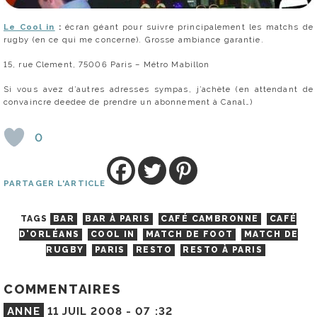
Le Cool in
:
écran géant pour suivre principalement les matchs de
rugby (en ce qui me concerne). Grosse ambiance garantie.
15, rue Clement, 75006 Paris – Métro Mabillon
Si vous avez d’autres adresses sympas, j’achète (en attendant de
convaincre deedee de prendre un abonnement à Canal…)
0
PARTAGER L'ARTICLE
TAGS
BAR
BAR À PARIS
CAFÉ CAMBRONNE
CAFÉ
D'ORLÉANS
COOL IN
MATCH DE FOOT
MATCH DE
RUGBY
PARIS
RESTO
RESTO À PARIS
COMMENTAIRES
ANNE
11 JUIL 2008 -
07 :32