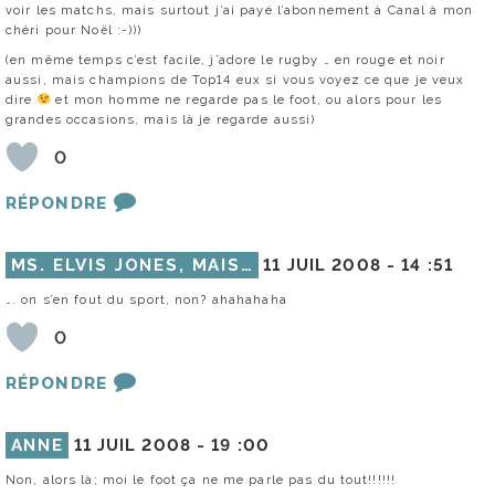
voir les matchs, mais surtout j’ai payé l’abonnement à Canal à mon
chéri pour Noël :-)))
(en même temps c’est facile, j’adore le rugby … en rouge et noir
aussi, mais champions de Top14 eux si vous voyez ce que je veux
dire
et mon homme ne regarde pas le foot, ou alors pour les
grandes occasions, mais là je regarde aussi)
0
RÉPONDRE
MS. ELVIS JONES, MAIS…
11 JUIL 2008 -
14 :51
…. on s’en fout du sport, non? ahahahaha
0
RÉPONDRE
ANNE
11 JUIL 2008 -
19 :00
Non, alors là; moi le foot ça ne me parle pas du tout!!!!!!