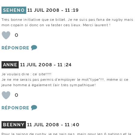
SEHENO
11 JUIL 2008 -
11 :19
Très bonne initiative que ce billet. Je ne suis pas fana de rugby mais
mon copain si donc on va tester ces lieux. Merci laurent !
0
RÉPONDRE
ANNE
11 JUIL 2008 -
11 :24
Je voulais dire : ce site!!!!!
Je ne me serais pas permis d’employer le mot"type"!!!, même si ce
jeune homme à également l’air très sympathique!
0
RÉPONDRE
BEENNY
11 JUIL 2008 -
11 :40
Pour la saison de rugby, je ne sais pas, mais pour les 6 nations et la