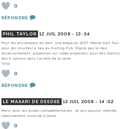
0
RÉPONDRE
PHIL TAYLOR
12 JUIL 2008 -
13 :54
Pour les aficionados du dart, une étape du WDT (World Dart Tour
pour les incultes) a lieu au Hurling Pub. Rigole pas là-bas…
Accessoirement, projection sur vidéo projecteur pour des matchs
des 6 nations dans l’arrière de la salle.
Tchô.
0
RÉPONDRE
LE MAAARI DE DEEDEE
12 JUIL 2008 -
14 :02
Merci pour les pistes complémentaires. Je vais pouvoir retarder
l’abonnement surprise à Canal.
0