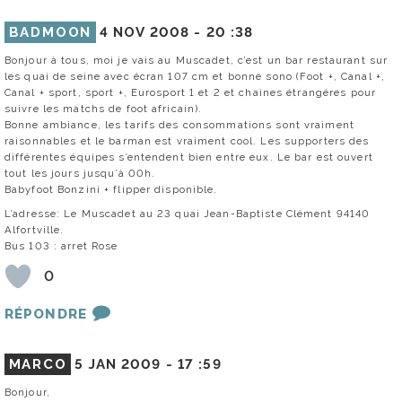
BADMOON
4 NOV 2008 -
20 :38
Bonjour à tous, moi je vais au Muscadet, c’est un bar restaurant sur
les quai de seine avec écran 107 cm et bonne sono (Foot +, Canal +,
Canal + sport, sport +, Eurosport 1 et 2 et chaines étrangéres pour
suivre les matchs de foot africain).
Bonne ambiance, les tarifs des consommations sont vraiment
raisonnables et le barman est vraiment cool. Les supporters des
différentes équipes s’entendent bien entre eux. Le bar est ouvert
tout les jours jusqu’à 00h.
Babyfoot Bonzini + flipper disponible.
L’adresse: Le Muscadet au 23 quai Jean-Baptiste Clément 94140
Alfortville.
Bus 103 : arret Rose
0
RÉPONDRE
MARCO
5 JAN 2009 -
17 :59
Bonjour,