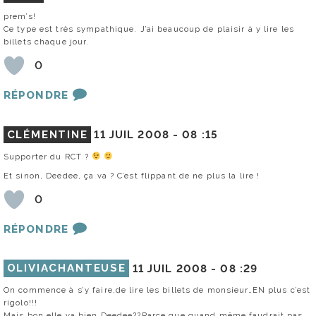
prem’s!
Ce type est très sympathique. J’ai beaucoup de plaisir à y lire les
billets chaque jour.
0
RÉPONDRE
CLÉMENTINE
11 JUIL 2008 -
08 :15
Supporter du RCT ?
Et sinon, Deedee, ça va ? C’est flippant de ne plus la lire !
0
RÉPONDRE
OLIVIACHANTEUSE
11 JUIL 2008 -
08 :29
On commence à s’y faire,de lire les billets de monsieur…EN plus c’est
rigolo!!!
Mais bon,elle va bien Deedee??Parce que quand même faudrait pas