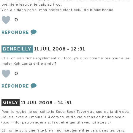
premiere league, je vais au frog.
Y’en a 4 dans paris, mon préféré étant celui de bibliotheque.
0
RÉPONDRE
BENREILLY
11 JUIL 2008 -
12 :31
Et si on s’en fiche royalement du foot, y’a quoi comme bar pour aller
mater Koh Lanta entre amis ?
0
RÉPONDRE
GIRLY
11 JUIL 2008 -
14 :51
Pour le rugby, je conseille le Sous-Bock Tavern au sud du jardin des
Halles, avec au moins 3-4 écrans, et de vrais fans de ballon ovale
(pour info, patron agenais, faut être gentil avec lui alors …)
Et moi je suis une fille bien : non seulement je vais dans les bars