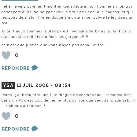
héhé, je vais surement montrer ton article à mon homme à moi, qui
désespère aussi de ne pas avoir le droit de Canal à la maison, et qui
les soirs de match file en douce à montmartre, suivre le jeu dans un
bar.
Autant nous sommes toutes pareil nivo salle de bains, autant vous
etes aussi pareil niveau foot, les garçons !!!!!
ce n’est que justice que vous n’ayez pas canal, et toc !
0
RÉPONDRE
YSA
11 JUIL 2008 -
08 :54
Perso… j’ai beau être une fille dingue de cosmétique… un soirée foot
dans un Pb c’est tout de même plus sympa que seul dans son salon !
L’irish pub a l’air cool !
0
RÉPONDRE