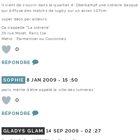
Il vient de s’ouvrir dans le quartier d’ Oberkampf une cidrerie basque
qui diffuse des matchs de rugby sur un ecran 107cm.
super deco par ailleurs.
Ca s’appelle "La sidreria"
25 rue Moret, Paris 11e
Metro : Parmentier ou Couronnes
0
RÉPONDRE
SOPHIE
8 JAN 2009 -
15 :50
paris mérite d’être appélé la ville des lumières
0
RÉPONDRE
GLADYS GLAM
14 SEP 2009 -
02 :27