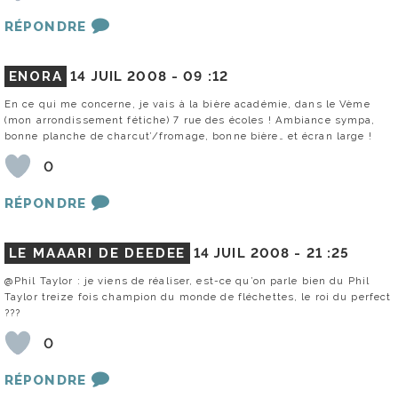
RÉPONDRE
ENORA
14 JUIL 2008 -
09 :12
En ce qui me concerne, je vais à la bière académie, dans le Vème
(mon arrondissement fétiche) 7 rue des écoles ! Ambiance sympa,
bonne planche de charcut’/fromage, bonne bière… et écran large !
0
RÉPONDRE
LE MAAARI DE DEEDEE
14 JUIL 2008 -
21 :25
@Phil Taylor : je viens de réaliser, est-ce qu’on parle bien du Phil
Taylor treize fois champion du monde de fléchettes, le roi du perfect
???
0
RÉPONDRE