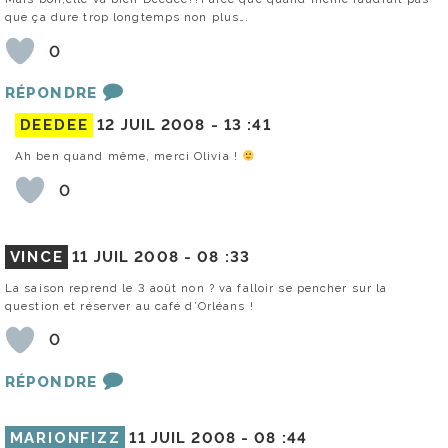
que ça dure trop longtemps non plus….
0
RÉPONDRE
DEEDEE
12 JUIL 2008 -
13 :41
Ah ben quand même, merci Olivia !
0
VINCE
11 JUIL 2008 -
08 :33
La saison reprend le 3 août non ? va falloir se pencher sur la
question et réserver au café d’Orléans !
0
RÉPONDRE
MARIONFIZZ
11 JUIL 2008 -
08 :44