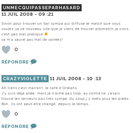
UNMECQUIPASSEPARHASARD
11 JUIL 2008 -
09 :21
Sinon pour trouver un bar sympa qui diffuse le match que vous
voulez ya ce nouveau site que je viens de trouver allomatch je crois,
c’est pas mal pratique
ca m’a sauvé pas mal de soirées!
0
RÉPONDRE
CRAZYVIOLETTE
11 JUIL 2008 -
10 :13
Ah tiens c’est marrant, le café d’Orléans.
J’y suis déjà allée, mais je n’aime pas trop, au contraire, j’avais
trouvé les serveurs pas très sympa, du coup j’y mets plus les pieds.
Bon, ils ont peut etre changé, depuis le temps…
0
RÉPONDRE