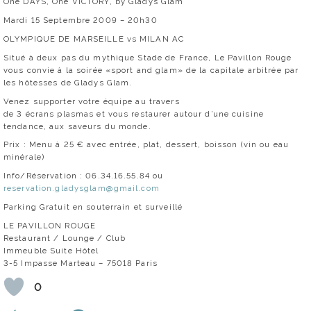
One DAYS, One VICTORY, by Gladys Glam
Mardi 15 Septembre 2009 – 20h30
OLYMPIQUE DE MARSEILLE vs MILAN AC
Situé à deux pas du mythique Stade de France, Le Pavillon Rouge
vous convie à la soirée «sport and glam» de la capitale arbitrée par
les hôtesses de Gladys Glam.
Venez supporter votre équipe au travers
de 3 écrans plasmas et vous restaurer autour d’une cuisine
tendance, aux saveurs du monde.
Prix : Menu à 25 € avec entrée, plat, dessert, boisson (vin ou eau
minérale)
Info/Réservation : 06.34.16.55.84 ou
reservation.gladysglam@gmail.com
Parking Gratuit en souterrain et surveillé
LE PAVILLON ROUGE
Restaurant / Lounge / Club
Immeuble Suite Hôtel
3-5 Impasse Marteau – 75018 Paris
0