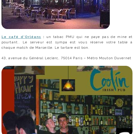
Le café d’Orléans
:
un tabac PMU qui ne paye pas de mine et
pourtant.. Le serveur est sympa est vous réserve votre table à
chaque match de Marseille. Le tartare est bon.
43, avenue du Général Leclerc, 75014 Paris – Métro Mouton Duvernet