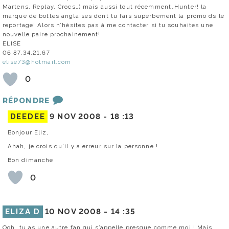
Martens, Replay, Crocs…) mais aussi tout récemment…Hunter! la
marque de bottes anglaises dont tu fais superbement la promo ds le
reportage! Alors n’hésites pas à me contacter si tu souhaites une
nouvelle paire prochainement!
ELISE
06.87.34.21.67
elise73@hotmail.com
0
RÉPONDRE
DEEDEE
9 NOV 2008 -
18 :13
Bonjour Eliz,
Ahah, je crois qu’il y a erreur sur la personne !
Bon dimanche
0
ELIZA D
10 NOV 2008 -
14 :35
Ooh, tu as une autre fan qui s’appelle presque comme moi ! Mais