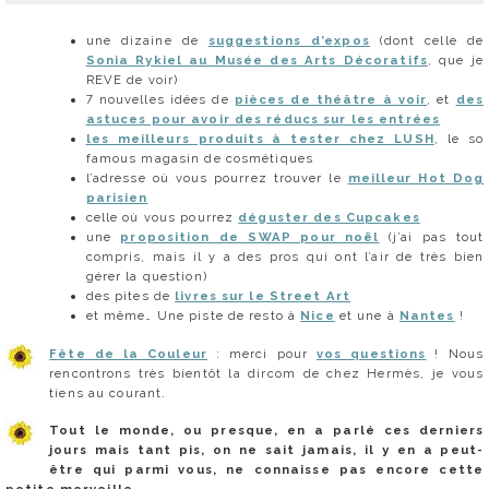
une dizaine de
suggestions d’expos
(dont celle de
Sonia Rykiel au Musée des Arts Décoratifs
, que je
REVE de voir)
7 nouvelles idées de
pièces de théâtre à voir
, et
des
astuces pour avoir des réducs sur les entrées
les meilleurs produits à tester chez LUSH
, le so
famous magasin de cosmétiques
l’adresse où vous pourrez trouver le
meilleur Hot Dog
parisien
celle où vous pourrez
déguster des Cupcakes
une
proposition de SWAP pour noël
(j’ai pas tout
compris, mais il y a des pros qui ont l’air de très bien
gérer la question)
des pites de
livres sur le Street Art
et même… Une piste de resto à
Nice
et une à
Nantes
!
Fête de la Couleur
: merci pour
vos questions
! Nous
rencontrons très bientôt la dircom de chez Hermès, je vous
tiens au courant.
Tout le monde, ou presque, en a parlé ces derniers
jours mais tant pis, on ne sait jamais, il y en a peut-
être qui parmi vous, ne connaisse pas encore cette