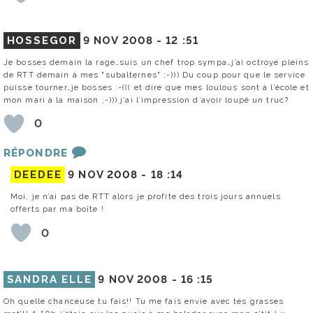
HOSSEGOR
9 NOV 2008 -
12 :51
Je bosses demain la rage…suis un chef trop sympa…j’ai octroyé pleins
de RTT demain à mes "subalternes" ;-))) Du coup pour que le service
puisse tourner…je bosses :-((( et dire que mes loulous sont à l’école et
mon mari à la maison ;-))) j’ai l’impression d’avoir loupé un truc?
0
RÉPONDRE
DEEDEE
9 NOV 2008 -
18 :14
Moi, je n’ai pas de RTT alors je profite des trois jours annuels
offerts par ma boîte !
0
SANDRA ELLE
9 NOV 2008 -
16 :15
Oh quelle chanceuse tu fais!! Tu me fais envie avec tes grasses