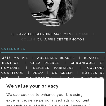
JE M’APPELLE DELPHINE MAIS C’EST
©CAMILLE
COLLIN
QUI A PRIS CETTE PHOTO !
CATÉGORIES
3615 MA VIE
ADRESSES BEAUTÉ
BEAUTÉ
BEST-OF
CHEZ DEEDEE
CHRONIQUES ET
HUMEURS
CLICHÉS PARISIENS
CULTURE
CONFITURE
DÉCO
GO GREEN
HÔTELS DE
RÊVE
INSTANTANÉS
LES INTERVIEWS
PARISIENNES
LIFESTYLE
LOOKS
MATERNITÉ
We value your privacy
MES ADRESSES
MODE
NON CLASSÉ
OLDIES
(BUT GOODIES)
PAR ICI LE MAGOT !
PARIS CITY-
We use cookies to enhance your browsing
GUIDE
PARIS EN PHOTOS
RESTAURANTS
experience, serve personalized ads or content,
REVUE DE PRESSE DÉTAILLÉE, SIOU PLAIT
SALONS
Nous utilisons des cookies pour vous garantir la meilleure