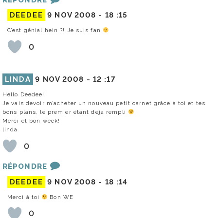
DEEDEE
9 NOV 2008 -
18 :15
C’est génial hein ?! Je suis fan
0
LINDA
9 NOV 2008 -
12 :17
Hello Deedee!
Je vais devoir m’acheter un nouveau petit carnet grâce à toi et tes
bons plans, le premier étant déjà rempli
Merci et bon week!
linda
0
RÉPONDRE
DEEDEE
9 NOV 2008 -
18 :14
Merci à toi
Bon WE
0