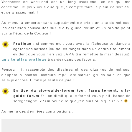
Yeeesssss ce week-end est un long week-end, en ce qui me
concerne. Je peux vous dire que je compte faire le plein de sorties…
et de grasses mat’ !
Au menu, à emporter sans supplément de prix : un site de notices,
les dernières nouveautés sur le city-guide-forum et un rapido point
sur la Fête… de la Couleur !
Pratique :
si comme moi, vous avez la fâcheuse tendance à
égarer vos notices (ou de les ranger dans un endroit tellement
évident que vous n’arrivez JAMAIS à remettre la main dessus),
un site ultra pratique
à garder dans vos favoris.
Pensez : il rassemble des dizaines et des dizaines de notices,
d’appareils photos, lecteurs mp3, ordinateur, grilles-pain et que
sais-je encore. Limite je saute de joie !
En live du city-guide-forum (oui, farpaitement, city-
guide-forum !) :
on dirait que le format vous plait, bande de
scrogneugneux ! On peut dire que j’en suis plus que ra-vie
Au menu des dernières contributions :