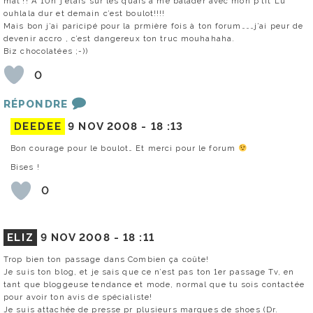
mat’!! A 10h j’étais sur les quais à me balader avec mon p’tit Lu
ouhlala dur et demain c’est boulot!!!!
Mais bon j’ai paricipé pour la prmière fois à ton forum………j’ai peur de
devenir accro , c’est dangereux ton truc mouhahaha.
Biz chocolatées ;-))
0
RÉPONDRE
DEEDEE
9 NOV 2008 -
18 :13
Bon courage pour le boulot… Et merci pour le forum
Bises !
0
ELIZ
9 NOV 2008 -
18 :11
Trop bien ton passage dans Combien ça coûte!
Je suis ton blog, et je sais que ce n’est pas ton 1er passage Tv, en
tant que bloggeuse tendance et mode, normal que tu sois contactée
pour avoir ton avis de spécialiste!
Je suis attachée de presse pr plusieurs marques de shoes (Dr.