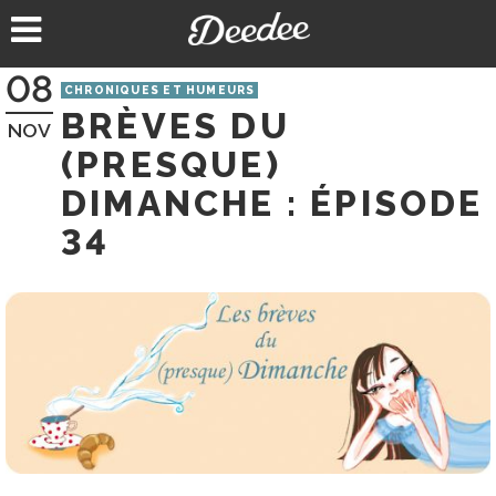
Aller
au
contenu
08
CHRONIQUES ET HUMEURS
BRÈVES DU
NOV
(PRESQUE)
DIMANCHE : ÉPISODE
34