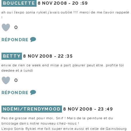
BOUCLETTE
8 NOV 2008 -
20 :59
ah oui l’expo sonia rykiel j’avais oublié !!!! merci de me l’avoir rappelé
!
0
RÉPONDRE
BETTY
8 NOV 2008 -
22 :35
envie de rien ce week end mise à part pleurer peut être. profite toi
deedee et à lundi
0
RÉPONDRE
NOÉMI/TRENDYMOOD
8 NOV 2008 -
23 :49
Pas de grasse mat pour moi… Snif ! Mais de la peinture et du
bricolage dans notre nouveau chez-nous !
L’expo Sonia Rykiel me fait super envie aussi et celle de Gainsbourg