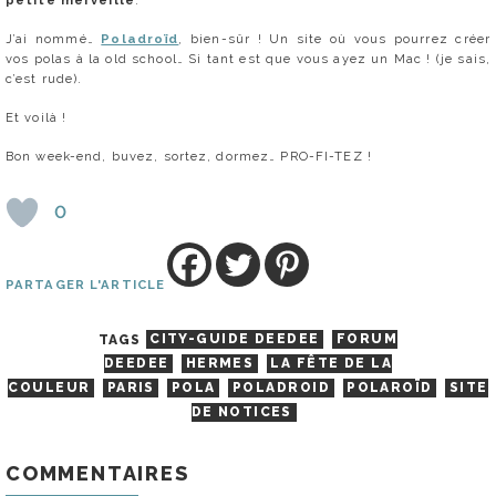
petite merveille
.
J’ai nommé…
Poladroïd
, bien-sûr ! Un site où vous pourrez créer
vos polas à la old school… Si tant est que vous ayez un Mac ! (je sais,
c’est rude).
Et voilà !
Bon week-end, buvez, sortez, dormez… PRO-FI-TEZ !
0
PARTAGER L'ARTICLE
TAGS
CITY-GUIDE DEEDEE
FORUM
DEEDEE
HERMES
LA FÊTE DE LA
COULEUR
PARIS
POLA
POLADROID
POLAROÏD
SITE
DE NOTICES
COMMENTAIRES