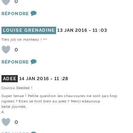
0
RÉPONDRE
LOUISE GRENADINE
13 JAN 2016 -
11 :03
Très joli ce manteau ! ^^
0
RÉPONDRE
ADEE
14 JAN 2016 -
11 :28
Coucou Deedee !
Super tenue ! Petite question les chaussures ne sont pas trop
rigides ? Elles se font bien au pied ? Merci ebaucoup
belle journée,
A
0