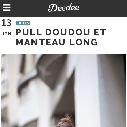
Aller
au
contenu
13
LOOKS
PULL DOUDOU ET
JAN
MANTEAU LONG