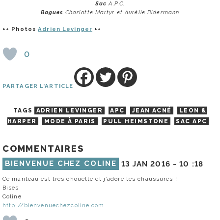
Sac
A.P.C.
Bagues
Charlotte Martyr et Aurélie Bidermann
++ Photos
Adrien Levinger
++
0
PARTAGER L'ARTICLE
TAGS
ADRIEN LEVINGER
APC
JEAN ACNÉ
LEON &
HARPER
MODE À PARIS
PULL HEIMSTONE
SAC APC
COMMENTAIRES
BIENVENUE CHEZ COLINE
13 JAN 2016 -
10 :18
Ce manteau est très chouette et j’adore tes chaussures !
Bises
Coline
http://bienvenuechezcoline.com