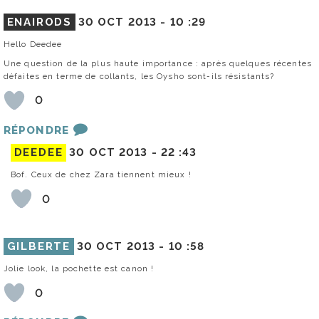
ENAIRODS
30 OCT 2013 -
10 :29
Hello Deedee
Une question de la plus haute importance : après quelques récentes
défaites en terme de collants, les Oysho sont-ils résistants?
0
RÉPONDRE
DEEDEE
30 OCT 2013 -
22 :43
Bof. Ceux de chez Zara tiennent mieux !
0
GILBERTE
30 OCT 2013 -
10 :58
Jolie look, la pochette est canon !
0