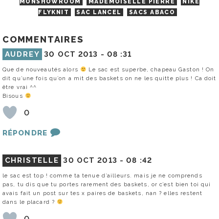
MONSHOWROOM
MADEMOISELLE PIERRE
NIKE
FLYKNIT
SAC LANCEL
SACS ABACO
COMMENTAIRES
AUDREY
30 OCT 2013 -
08 :31
Que de nouveautés alors
Le sac est superbe, chapeau Gaston ! On
dit qu’une fois qu’on a mit des baskets on ne les quitte plus ! Ca doit
être vrai ^^
Bisous
0
RÉPONDRE
CHRISTELLE
30 OCT 2013 -
08 :42
le sac est top ! comme ta tenue d’ailleurs. mais je ne comprends
pas, tu dis que tu portes rarement des baskets, or c’est bien toi qui
avais fait un post sur tes x paires de baskets, nan ? elles restent
dans le placard ?
0