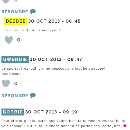
RÉPONDRE
DEEDEE
30 OCT 2013 -
08 :45
Ben… souvent, oui… (pas taper !)
0
GWENDIE
30 OCT 2013 -
08 :47
Le sac est très joli!! J’aime beaucoup la broche strassée!
Des bisous!
0
RÉPONDRE
BOBBIE
30 OCT 2013 -
09 :19
Pour être originale, parce que j’aime bien faire mon intéressante, je
vais rebondir sur la seule chose dont tu ne parles pas: cette jupe!