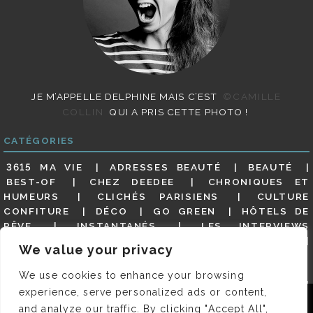
JE M’APPELLE DELPHINE MAIS C’EST
©CAMILLE
COLLIN
QUI A PRIS CETTE PHOTO !
CATÉGORIES
3615 MA VIE
ADRESSES BEAUTÉ
BEAUTÉ
BEST-OF
CHEZ DEEDEE
CHRONIQUES ET
HUMEURS
CLICHÉS PARISIENS
CULTURE
CONFITURE
DÉCO
GO GREEN
HÔTELS DE
RÊVE
INSTANTANÉS
LES INTERVIEWS
PARISIENNES
LIFESTYLE
LOOKS
MATERNITÉ
We value your privacy
MES ADRESSES
MODE
NON CLASSÉ
OLDIES
(BUT GOODIES)
PAR ICI LE MAGOT !
PARIS CITY-
We use cookies to enhance your browsing
GUIDE
PARIS EN PHOTOS
RESTAURANTS
experience, serve personalized ads or content,
REVUE DE PRESSE DÉTAILLÉE, SIOU PLAIT
SALONS
Nous utilisons des cookies pour vous garantir la meilleure
and analyze our traffic. By clicking "Accept All",