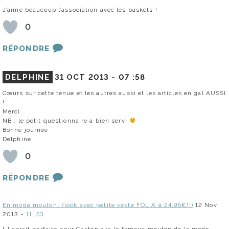
J’aime beaucoup l’association avec les baskets !
0
RÉPONDRE
DELPHINE
31 OCT 2013 -
07 :58
Cœurs sur cette tenue et les autres aussi et les articles en gal AUSSI
!
Merci
NB : le petit questionnaire a bien servi
Bonne journée
Delphine
0
RÉPONDRE
En mode mouton… (look avec petite veste FOLIA à 24,95€!!)
12 Nov
2013 -
11 :53
[…] serait parfaite pour Gaston aka le fameux mouton de la mode,