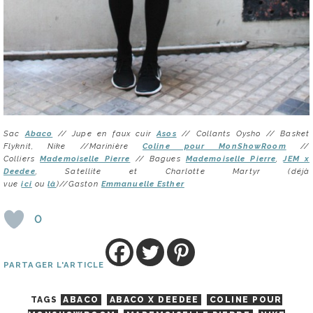
Sac
Abaco
// Jupe en faux cuir
Asos
// Collants Oysho // Basket
Flyknit, Nike //Marinière
Coline pour MonShowRoom
//
Colliers
Mademoiselle Pierre
//
Bagues
Mademoiselle Pierre
,
JEM x
Deedee
, Satellite et Charlotte Martyr (déjà
vue
ici
ou
là
)//Gaston
Emmanuelle Esther
0
PARTAGER L'ARTICLE
TAGS
ABACO
ABACO X DEEDEE
COLINE POUR