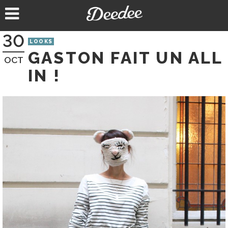
Aller
au
contenu
30
LOOKS
GASTON FAIT UN ALL
OCT
IN !