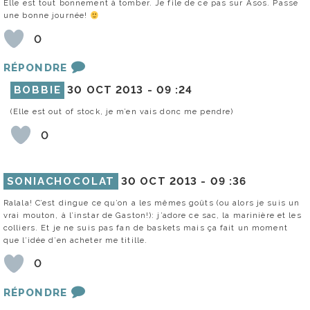
Elle est tout bonnement à tomber. Je file de ce pas sur Asos. Passe
une bonne journée!
0
RÉPONDRE
BOBBIE
30 OCT 2013 -
09 :24
(Elle est out of stock, je m’en vais donc me pendre)
0
SONIACHOCOLAT
30 OCT 2013 -
09 :36
Ralala! C’est dingue ce qu’on a les mêmes goûts (ou alors je suis un
vrai mouton, à l’instar de Gaston!): j’adore ce sac, la marinière et les
colliers. Et je ne suis pas fan de baskets mais ça fait un moment
que l’idée d’en acheter me titille.
0
RÉPONDRE