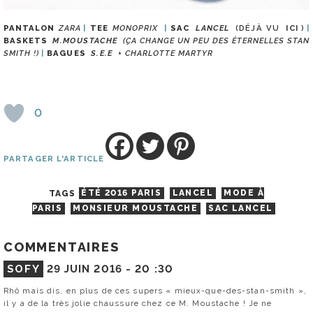
PANTALON
ZARA
TEE
MONOPRIX
SAC
LANCEL
(DÉJÀ VU
ICI
)
BASKETS
M.MOUSTACHE
(ÇA CHANGE UN PEU DES ÉTERNELLES STAN
SMITH !)
BAGUES
S.E.E
+ CHARLOTTE MARTYR
0
PARTAGER L'ARTICLE
TAGS
ÉTÉ 2016 PARIS
LANCEL
MODE À
PARIS
MONSIEUR MOUSTACHE
SAC LANCEL
COMMENTAIRES
SOFY
29 JUIN 2016 -
20 :30
Rhô mais dis, en plus de ces supers « mieux-que-des-stan-smith »,
il y a de la très jolie chaussure chez ce M. Moustache ! Je ne