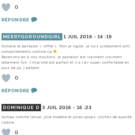
0
RÉPONDRE
MERRYGOROUNDGIRL
1 JUIL 2016 -
14 :19
Ouhlala le pantalon « siffle ». Non je rigole, je suis justepment anti
comportements comme ca
Revenons-en à nos moutons, le pantalon est vraiment vraiment
tellement fun, l’imprimé est parfait et il a l’air super confortable en
plus de ça, j’adhère!
0
RÉPONDRE
DOMINIQUE D
3 JUIL 2016 -
16 :23
Sympa comme tenue, jolie modèle et jolies poses, clichés de qualité,
j’adore….
0