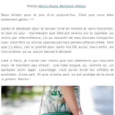
Photos
Marie-Paola Bertrand-Hillion
Deux billets pour le prix d’un aujourd’hui… C’est que vous êtes
drôlement gâtés ! ^^
Après le plaidoyer pour le laisser vivre en maillot et sans transition,
le look du jour : maintenant que l’été est revenu sur la capitale, au
moins par intermittence, j’ai pu ressortir de mes housses Compactor
(ceci n’est PAS un article sponsorisé) mes petites affaires d’été. Tant
que j’y étais, j’en ai profité pour sortir ma CB, aussi, mais enfin, en
l’occurrence, ça va, aucun blessé à déclarer.
L’été à Paris, je n’aime rien moins que ces vêtements qui couvrent
mais ne tiennent pas chaud : une robe longue, ou, comme ici, un
pantalon archi léger. L’avantage, c’est qu’on évite les sifflets et
quolibets, d’une part. Et que, d’autre part, on est protégé de la pluie
si jamais. Malinx !