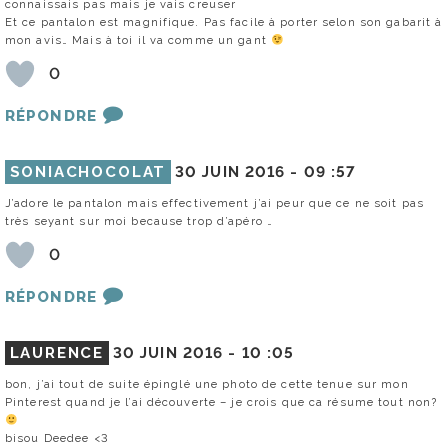
connaissais pas mais je vais creuser
Et ce pantalon est magnifique. Pas facile à porter selon son gabarit à
mon avis… Mais à toi il va comme un gant
0
RÉPONDRE
SONIACHOCOLAT
30 JUIN 2016 -
09 :57
J’adore le pantalon mais effectivement j’ai peur que ce ne soit pas
très seyant sur moi because trop d’apéro …
0
RÉPONDRE
LAURENCE
30 JUIN 2016 -
10 :05
bon, j’ai tout de suite épinglé une photo de cette tenue sur mon
Pinterest quand je l’ai découverte – je crois que ca résume tout non?
bisou Deedee <3