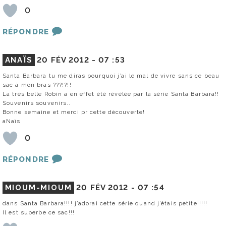
0
RÉPONDRE
ANAÏS
20 FÉV 2012 -
07 :53
Santa Barbara tu me diras pourquoi j’ai le mal de vivre sans ce beau
sac à mon bras ???!?!!
La très belle Robin a en effet été révélée par la série Santa Barbara!!
Souvenirs souvenirs..
Bonne semaine et merci pr cette découverte!
aNaïs
0
RÉPONDRE
MIOUM-MIOUM
20 FÉV 2012 -
07 :54
dans Santa Barbara!!!! j’adorai cette série quand j’étais petite!!!!!
Il est superbe ce sac!!!