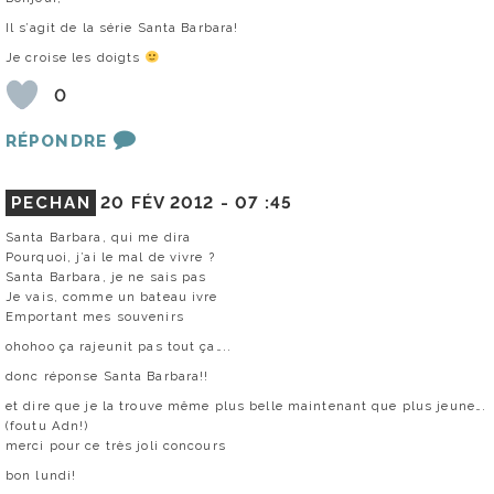
Il s’agit de la série Santa Barbara!
Je croise les doigts
0
RÉPONDRE
PECHAN
20 FÉV 2012 -
07 :45
Santa Barbara, qui me dira
Pourquoi, j’ai le mal de vivre ?
Santa Barbara, je ne sais pas
Je vais, comme un bateau ivre
Emportant mes souvenirs
ohohoo ça rajeunit pas tout ça…..
donc réponse Santa Barbara!!
et dire que je la trouve même plus belle maintenant que plus jeune….
(foutu Adn!)
merci pour ce très joli concours
bon lundi!