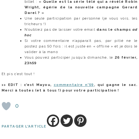
billet :
« Quelle est la série télé qui a révélé Robin
Wright, égérie de la nouvelle campagne Gerard
Darel ? »
Une seule participation par personne (je vous vois, les
tricheurs !)
N’oubliez pas de laisser votre email
dans le champs
ad
hoc
Si votre commentaire n’apparaît pas, par pitié ne le
postez pas 50 fois : il est juste en « offline » et je dois le
valider à la mano
Vous pouvez participer jusqu’à dimanche, le
26 février,
23h59
Et pis c’est tout !
>> EDIT : c’est Mayou,
commentaire n°59
, qui gagne le sac.
Merci à toutes (et à tous !) pour votre participation !
0
PARTAGER L'ARTICLE