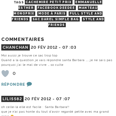
TAGS
CACHEMIRE PETIT PRIX
EMMANUELLE
ESTHER
FACEBOOK DEEDEE
MANTEAU
MONOPRIX
MODE À PARIS
PULL STYLE AND
FRIENDS
SAC DAREL SIMPLE BAG
STYLE AND
FRIENDS
COMMENTAIRES
CHANCHAN
20 FÉV 2012 -
07 :03
Moi aussi je trouve ce sac trop top
Quand a la question je vais répondre santa Barbara …….je ne sais pas
pourquoi j’ai le mal de vivre ….so culte
0
RÉPONDRE
LILI5582
20 FÉV 2012 -
07 :07
oh celle-là elle est facile : Santa Barbara!!
que je n’ai pas honte du tout d’avoir regardé petite avec ma grand