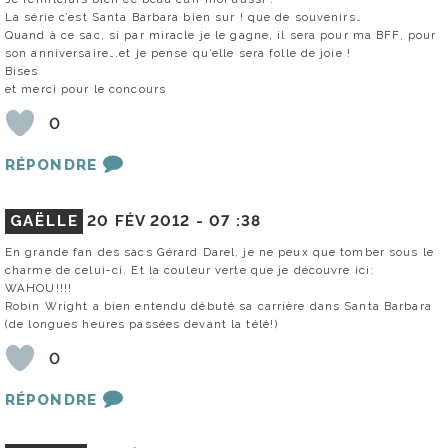
La série c’est Santa Barbara bien sur ! que de souvenirs…
Quand à ce sac, si par miracle je le gagne, il sera pour ma BFF, pour
son anniversaire….et je pense qu’elle sera folle de joie !
Bises
et merci pour le concours
0
RÉPONDRE
GAËLLE
20 FÉV 2012 -
07 :38
En grande fan des sacs Gérard Darel, je ne peux que tomber sous le
charme de celui-ci. Et la couleur verte que je découvre ici:
WAHOU!!!!
Robin Wright a bien entendu débuté sa carrière dans Santa Barbara
(de longues heures passées devant la télé!)
0
RÉPONDRE