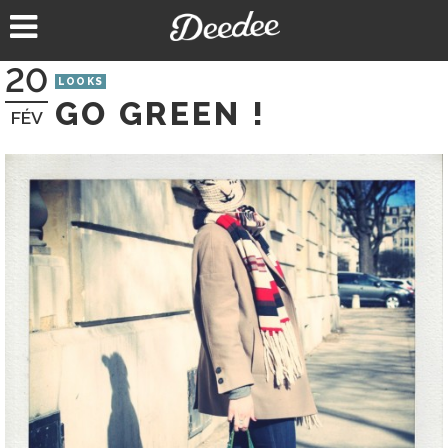
Aller
au
contenu
20
LOOKS
GO GREEN !
FÉV