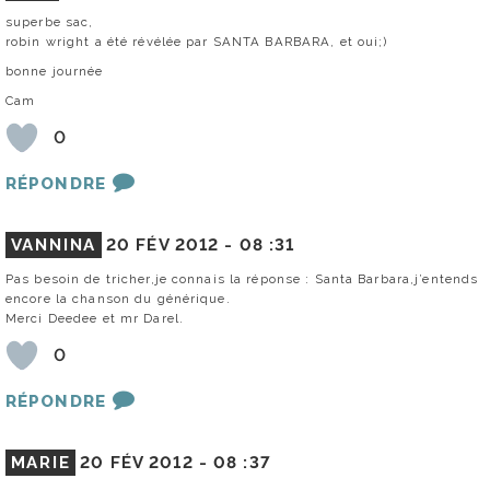
superbe sac,
robin wright a été révélée par SANTA BARBARA, et oui;)
bonne journée
Cam
0
RÉPONDRE
VANNINA
20 FÉV 2012 -
08 :31
Pas besoin de tricher,je connais la réponse : Santa Barbara,j’entends
encore la chanson du générique.
Merci Deedee et mr Darel.
0
RÉPONDRE
MARIE
20 FÉV 2012 -
08 :37