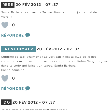
RERE
20 FÉV 2012 -
07 :37
Santa Barbara bien sur!! « Tu me diras pourquoi…j ai le mal de
vivre! »
0
RÉPONDRE
FRENCHIMALVI
20 FÉV 2012 -
07 :37
Sublime ce sac. Vraiment ! Le vert sapin est la plus belle des
couleurs pour un sac ou un accessoire je trouve. Robin Wright a joué
dans la série qui faisait un tabac: Santa Barbara !
Bonne semaine
0
RÉPONDRE
IDO
20 FÉV 2012 -
07 :37
Je reniflerais bien ce beau cuir moi aussi !