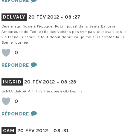
RÉPONDRE
DELVALY
20 FÉV 2012 -
08 :27
Déjà magnifique à l’époque, Robin jouait dans Santa Barbara !
Amoureuse de Ted le fils des voisins pas sympas, elle avait pas la
vie facile ! (C’était le tout début début ça, je me suis arrêtée là !!)
Bonne journée !
0
RÉPONDRE
INGRID
20 FÉV 2012 -
08 :28
SaNtA BaRbArA !!!! <3 the green GD bag <3
0
RÉPONDRE
CAM
20 FÉV 2012 -
08 :31