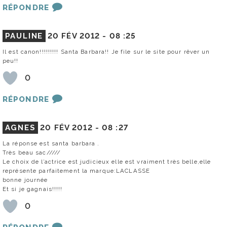
RÉPONDRE
PAULINE
20 FÉV 2012 -
08 :25
Il est canon!!!!!!!!! Santa Barbara!! Je file sur le site pour rêver un
peu!!
0
RÉPONDRE
AGNES
20 FÉV 2012 -
08 :27
La réponse est santa barbara .
Très beau sac/////
Le choix de l’actrice est judicieux elle est vraiment très belle,elle
représente parfaitement la marque:LACLASSE
bonne journée
Et si je gagnais!!!!!
0