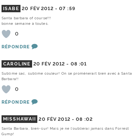
ISABE
20 FÉV 2012 -
07 :59
Santa barbara of course!!!
bonne semaine à toutes.
0
RÉPONDRE
CAROLINE
20 FÉV 2012 -
08 :01
Sublime sac, sublime couleur! On se promènerait bien avec à Santa
Barbara!!
0
RÉPONDRE
MISSHAWAII
20 FÉV 2012 -
08 :02
Santa Barbara, bien-sur! Mais je ne l’oublierai jamais dans Forrest
Gump!