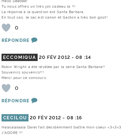
Hello Deedee!
Tu nous offres un très joli cadeau là !!!
La réponse à la question est Santa Barbara.
En tout cas, le sac est canon et Gaston a très bon goût!
0
RÉPONDRE
ECCOMIQUA
20 FÉV 2012 -
08 :14
Robin Wright a été révélée par la série Santa Barbara!!
Souvenirs souvenirs!!!
Merci pour ce concours
0
RÉPONDRE
CECILOU
20 FÉV 2012 -
08 :16
Halalalalaala Darel fait décidemment battre mon coeur <3<3<3
J'ADORE !!!