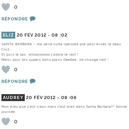
0
RÉPONDRE
ELIZ
20 FÉV 2012 -
08 :02
SANTA BARBARA – ma série culte (période pré-ado) Avvec le beau
Cruz…
Et puis le sac, whoooooooo j’adore le vert !
Merci pour tes supers bons plans Deedee… ne change rien !
0
RÉPONDRE
AUDREY
20 FÉV 2012 -
08 :06
Mon dieu que c’est vieux mais c’est bien dans Santa Barbara!!! bonne
journée
0