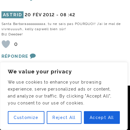
ASTRID
20 FÉV 2012 -
08 :42
Santa Barbaraaaaaaaaaa, tu ne sais pas POURQUOI! J’ai le mal de
vivreuuuuh… kelly capwell bien sûr!
Biz Deedee!
0
RÉPONDRE
We value your privacy
CELINE
20 FÉV 2012 -
08 :42
Merci de ce concours, quel joli sac !
We use cookies to enhance your browsing
La réponse est Santa Barbara bien entendu. Cultissime .
experience, serve personalized ads or content,
Merci de ce blog rafraichissant.
Nous utilisons des cookies pour vous garantir la meilleure
and analyze our traffic. By clicking "Accept All",
expérience sur notre site. Si vous continuez à utiliser ce
0
you consent to our use of cookies.
dernier, nous considérerons que vous acceptez l'utilisation des
cookies.
RÉPONDRE
Customize
Reject All
Accept All
OK