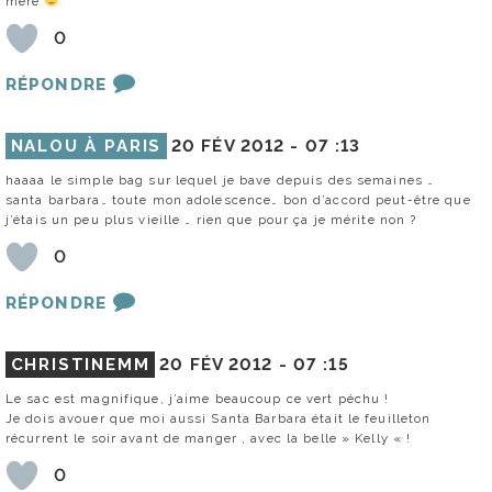
mère
0
RÉPONDRE
NALOU À PARIS
20 FÉV 2012 -
07 :13
haaaa le simple bag sur lequel je bave depuis des semaines …
santa barbara… toute mon adolescence… bon d’accord peut-être que
j’étais un peu plus vieille … rien que pour ça je mérite non ?
0
RÉPONDRE
CHRISTINEMM
20 FÉV 2012 -
07 :15
Le sac est magnifique, j’aime beaucoup ce vert péchu !
Je dois avouer que moi aussi Santa Barbara était le feuilleton
récurrent le soir avant de manger , avec la belle » Kelly « !
0