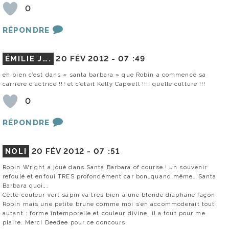
0
RÉPONDRE
ÉMILIE J….
20 FÉV 2012 -
07 :49
eh bien c’est dans « santa barbara » que Robin a commencé sa
carrière d’actrice !!! et c’était Kelly Capwell !!!! quelle culture !!!
0
RÉPONDRE
NOLI
20 FÉV 2012 -
07 :51
Robin Wright a joué dans Santa Barbara of course ! un souvenir
refoulé et enfoui TRES profondément car bon…quand même… Santa
Barbara quoi….
Cette couleur vert sapin va très bien à une blonde diaphane façon
Robin mais une petite brune comme moi s’en accommoderait tout
autant : forme intemporelle et couleur divine, il a tout pour me
plaire. Merci Deedee pour ce concours.