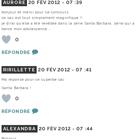
AURORE
20 FÉV 2012 -
07 :39
bonjour et merci pour ce concours
ce sac est tout simplement magnifique !!
je dirai qu’elle a été révéllée dans la série Santa Barbara, série qui a
bercé mon adolescence …
0
RÉPONDRE
RIRILLETTE
20 FÉV 2012 -
07 :41
Ma réponse pour ce superbe sac :
Santa Barbara !
0
RÉPONDRE
ALEXANDRA
20 FÉV 2012 -
07 :44
Bonjour,