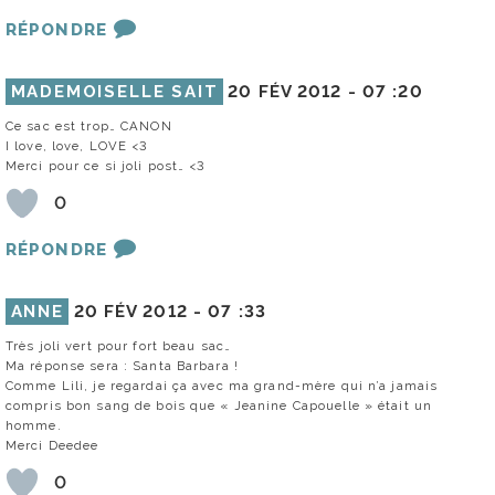
RÉPONDRE
MADEMOISELLE SAIT
20 FÉV 2012 -
07 :20
Ce sac est trop… CANON
I love, love, LOVE <3
Merci pour ce si joli post… <3
0
RÉPONDRE
ANNE
20 FÉV 2012 -
07 :33
Très joli vert pour fort beau sac…
Ma réponse sera : Santa Barbara !
Comme Lili, je regardai ça avec ma grand-mère qui n’a jamais
compris bon sang de bois que « Jeanine Capouelle » était un
homme.
Merci Deedee
0