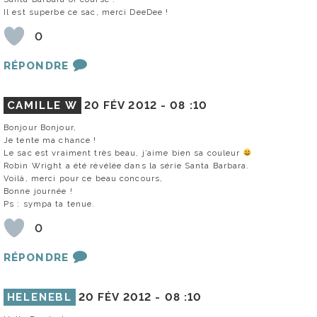
Il est superbe ce sac, merci DeeDee !
0
RÉPONDRE
CAMILLE W
20 FÉV 2012 -
08 :10
Bonjour Bonjour,
Je tente ma chance !
Le sac est vraiment très beau, j’aime bien sa couleur
Robin Wright a été révélée dans la série Santa Barbara.
Voilà, merci pour ce beau concours,
Bonne journée !
Ps : sympa ta tenue.
0
RÉPONDRE
HELENEBL
20 FÉV 2012 -
08 :10